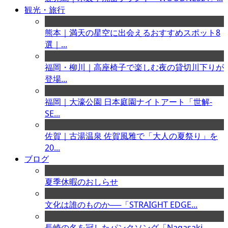
観光・旅行
熊本｜満天の星空に出会えるおすすめスポット8
選｜...
福岡・柳川｜高座椅子で楽しむ夜の貸切川下りが
登場...
福岡｜大濠公園 日本庭園ナイトアート「世解-
SE...
佐賀｜古湯温泉 佐賀風雅で「大人の夏祭り」を
20...
ブログ
夏季休暇のおしらせ
文化は誰のものか──「STRAIGHT EDGE...
長崎の名を冠したパンクソング「Nagasaki ...