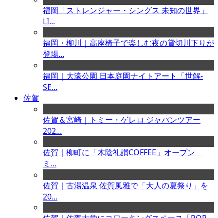
福岡「ストレンジャー・シングス 未知の世界」
LI...
福岡・柳川｜高座椅子で楽しむ夜の貸切川下りが
登場...
福岡｜大濠公園 日本庭園ナイトアート「世解-
SE...
佐賀
佐賀＆宮崎｜トミー・ゲレロ ジャパンツアー
202...
佐賀｜柳町に「木陰礼讃COFFEE」オープン
ミ...
佐賀｜古湯温泉 佐賀風雅で「大人の夏祭り」を
20...