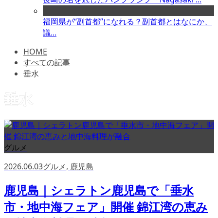
福岡県が“副首都”になれる？副首都とはなにか、
議...
HOME
すべての記事
垂水
垂水
グルメ
2026.06.03
グルメ
,
鹿児島
鹿児島｜シェラトン鹿児島で「垂水
市・地中海フェア」開催 錦江湾の恵み