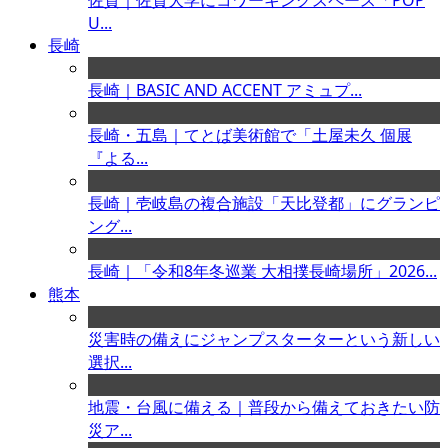
佐賀｜佐賀大学にコワーキングスペース「POP
U...
長崎
長崎｜BASIC AND ACCENT アミュプ...
長崎・五島｜てとば美術館で「土屋未久 個展
『よる...
長崎｜壱岐島の複合施設「天比登都」にグランピ
ング...
長崎｜「令和8年冬巡業 大相撲長崎場所」2026...
熊本
災害時の備えにジャンプスターターという新しい
選択...
地震・台風に備える｜普段から備えておきたい防
災ア...