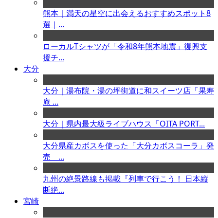
熊本｜満天の星空に出会えるおすすめスポット8
選｜...
ローカルTシャツが「令和8年熊本地震」復興支
援チ...
大分
大分｜湯布院・湯の坪街道に和スイーツ店「果寿
庵 ...
大分｜県内最大級ライブハウス「OITA PORT...
大分県産カボスを使った「大分カボスコーラ」発
売 ...
九州の絶景路線も掲載『列車で行こう！ 日本縦
断絶...
宮崎