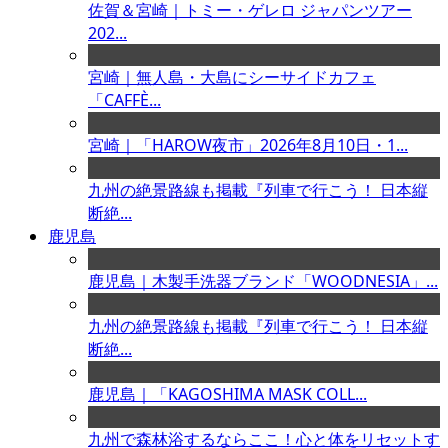
佐賀＆宮崎｜トミー・ゲレロ ジャパンツアー
202...
宮崎｜無人島・大島にシーサイドカフェ
「CAFFÈ...
宮崎｜「HAROW夜市」2026年8月10日・1...
九州の絶景路線も掲載『列車で行こう！ 日本縦
断絶...
鹿児島
鹿児島｜木製手洗器ブランド「WOODNESIA」...
九州の絶景路線も掲載『列車で行こう！ 日本縦
断絶...
鹿児島｜「KAGOSHIMA MASK COLL...
九州で森林浴するならここ！心と体をリセットす