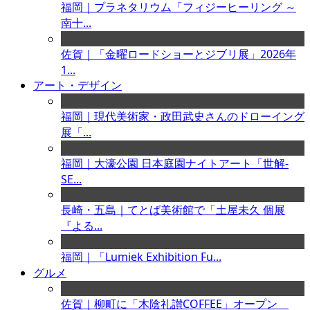
福岡｜プラネタリウム「フィジーヒーリング ～
南十...
佐賀｜「金曜ロードショーとジブリ展」2026年
1...
アート・デザイン
福岡｜現代美術家・政田武史さんのドローイング
展「...
福岡｜大濠公園 日本庭園ナイトアート「世解-
SE...
長崎・五島｜てとば美術館で「土屋未久 個展
『よる...
福岡｜「Lumiek Exhibition Fu...
グルメ
佐賀｜柳町に「木陰礼讃COFFEE」オープン