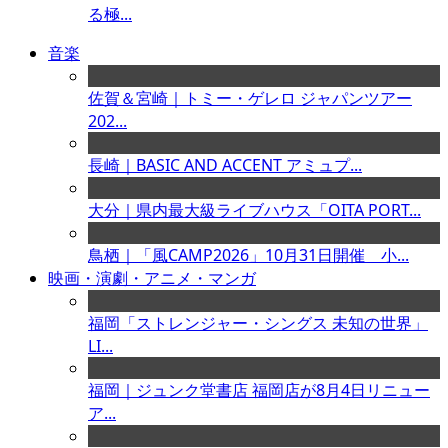
る極...
音楽
佐賀＆宮崎｜トミー・ゲレロ ジャパンツアー
202...
長崎｜BASIC AND ACCENT アミュプ...
大分｜県内最大級ライブハウス「OITA PORT...
鳥栖｜「風CAMP2026」10月31日開催 小...
映画・演劇・アニメ・マンガ
福岡「ストレンジャー・シングス 未知の世界」
LI...
福岡｜ジュンク堂書店 福岡店が8月4日リニュー
ア...