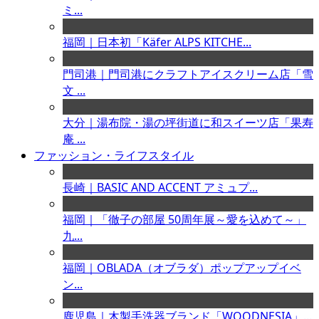
ミ...
福岡｜日本初「Käfer ALPS KITCHE...
門司港｜門司港にクラフトアイスクリーム店「雪
文 ...
大分｜湯布院・湯の坪街道に和スイーツ店「果寿
庵 ...
ファッション・ライフスタイル
長崎｜BASIC AND ACCENT アミュプ...
福岡｜「徹子の部屋 50周年展～愛を込めて～」
九...
福岡｜OBLADA（オブラダ）ポップアップイベ
ン...
鹿児島｜木製手洗器ブランド「WOODNESIA」...