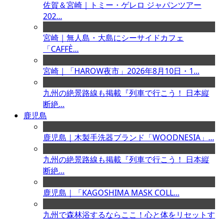
佐賀＆宮崎｜トミー・ゲレロ ジャパンツアー
202...
宮崎｜無人島・大島にシーサイドカフェ
「CAFFÈ...
宮崎｜「HAROW夜市」2026年8月10日・1...
九州の絶景路線も掲載『列車で行こう！ 日本縦
断絶...
鹿児島
鹿児島｜木製手洗器ブランド「WOODNESIA」...
九州の絶景路線も掲載『列車で行こう！ 日本縦
断絶...
鹿児島｜「KAGOSHIMA MASK COLL...
九州で森林浴するならここ！心と体をリセットす