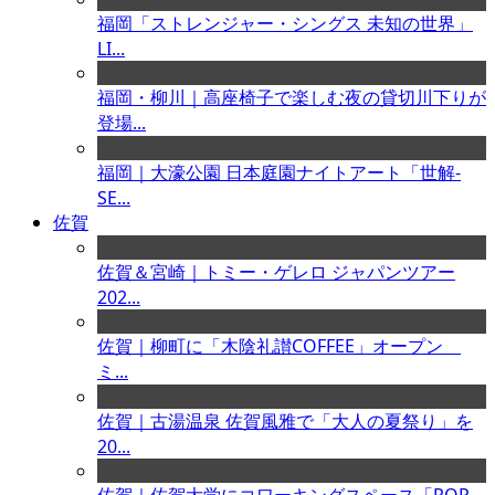
福岡「ストレンジャー・シングス 未知の世界」
LI...
福岡・柳川｜高座椅子で楽しむ夜の貸切川下りが
登場...
福岡｜大濠公園 日本庭園ナイトアート「世解-
SE...
佐賀
佐賀＆宮崎｜トミー・ゲレロ ジャパンツアー
202...
佐賀｜柳町に「木陰礼讃COFFEE」オープン
ミ...
佐賀｜古湯温泉 佐賀風雅で「大人の夏祭り」を
20...