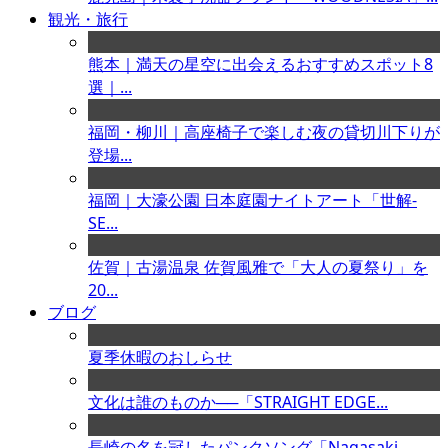
観光・旅行
熊本｜満天の星空に出会えるおすすめスポット8
選｜...
福岡・柳川｜高座椅子で楽しむ夜の貸切川下りが
登場...
福岡｜大濠公園 日本庭園ナイトアート「世解-
SE...
佐賀｜古湯温泉 佐賀風雅で「大人の夏祭り」を
20...
ブログ
夏季休暇のおしらせ
文化は誰のものか──「STRAIGHT EDGE...
長崎の名を冠したパンクソング「Nagasaki ...