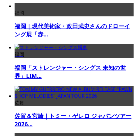
福岡
福岡｜現代美術家・政田武史さんのドローイ
ング展「赤...
福岡
福岡「ストレンジャー・シングス 未知の世
界」LIM...
佐賀
佐賀＆宮崎｜トミー・ゲレロ ジャパンツアー
2026...