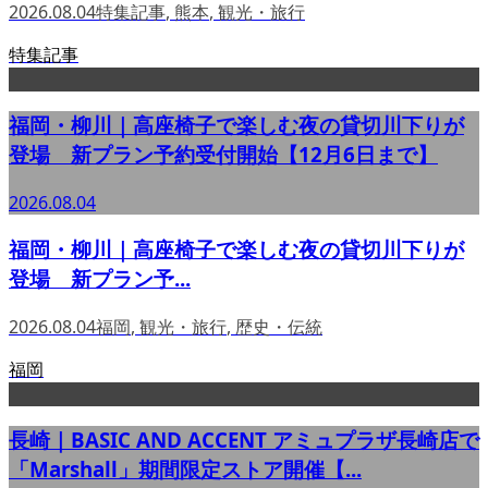
2026.08.04
特集記事
,
熊本
,
観光・旅行
特集記事
福岡・柳川｜高座椅子で楽しむ夜の貸切川下りが
登場 新プラン予約受付開始【12月6日まで】
2026.08.04
福岡・柳川｜高座椅子で楽しむ夜の貸切川下りが
登場 新プラン予...
2026.08.04
福岡
,
観光・旅行
,
歴史・伝統
福岡
長崎｜BASIC AND ACCENT アミュプラザ長崎店で
「Marshall」期間限定ストア開催【...