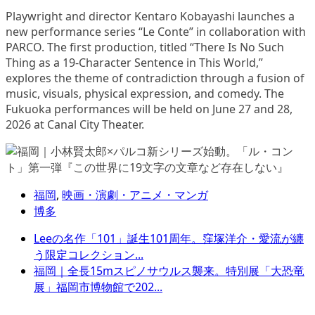
Playwright and director Kentaro Kobayashi launches a
new performance series “Le Conte” in collaboration with
PARCO. The first production, titled “There Is No Such
Thing as a 19-Character Sentence in This World,”
explores the theme of contradiction through a fusion of
music, visuals, physical expression, and comedy. The
Fukuoka performances will be held on June 27 and 28,
2026 at Canal City Theater.
福岡
,
映画・演劇・アニメ・マンガ
博多
Leeの名作「101」誕生101周年。窪塚洋介・愛流が纏
う限定コレクション...
福岡｜全長15mスピノサウルス襲来。特別展「大恐竜
展」福岡市博物館で202...