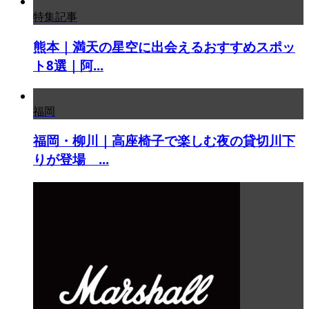
特集記事
熊本｜満天の星空に出会えるおすすめスポッ
ト8選｜阿...
福岡
福岡・柳川｜高座椅子で楽しむ夜の貸切川下
りが登場 ...