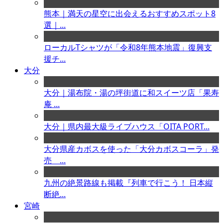
熊本｜満天の星空に出会えるおすすめスポット8
選｜...
ローカルTシャツが「令和8年熊本地震」復興支
援チ...
大分
大分｜湯布院・湯の坪街道に和スイーツ店「果寿
庵 ...
大分｜県内最大級ライブハウス「OITA PORT...
大分県産カボスを使った「大分カボスコーラ」発
売 ...
九州の絶景路線も掲載『列車で行こう！ 日本縦
断絶...
宮崎