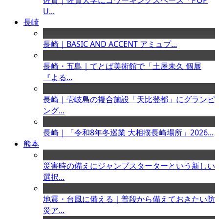
佐賀｜佐賀大学にコワーキングスペース「POP
U...
長崎
長崎｜BASIC AND ACCENT アミュプ...
長崎・五島｜てとば美術館で「土屋未久 個展
『よる...
長崎｜壱岐島の複合施設「天比登都」にグランピ
ング...
長崎｜「令和8年冬巡業 大相撲長崎場所」2026...
熊本
災害時の備えにジャンプスターターという新しい
選択...
地震・台風に備える｜普段から備えておきたい防
災ア...