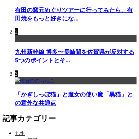
有田の窯元めぐりツアーに行ってみたら、有
田焼をもっと好きにな...
2
九州新幹線 博多〜長崎間を佐賀県が反対する
5つのポイントとそ...
3
「かぎしっぽ猫」と魔女の使い魔「黒猫」と
の意外な共通点
記事カテゴリー
九州