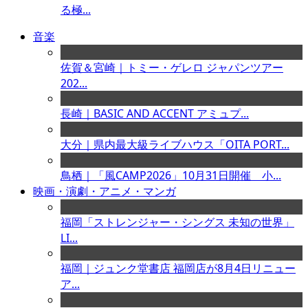
る極...
音楽
佐賀＆宮崎｜トミー・ゲレロ ジャパンツアー
202...
長崎｜BASIC AND ACCENT アミュプ...
大分｜県内最大級ライブハウス「OITA PORT...
鳥栖｜「風CAMP2026」10月31日開催 小...
映画・演劇・アニメ・マンガ
福岡「ストレンジャー・シングス 未知の世界」
LI...
福岡｜ジュンク堂書店 福岡店が8月4日リニュー
ア...