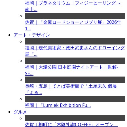
福岡｜プラネタリウム「フィジーヒーリング ～
南十...
佐賀｜「金曜ロードショーとジブリ展」2026年
1...
アート・デザイン
福岡｜現代美術家・政田武史さんのドローイング
展「...
福岡｜大濠公園 日本庭園ナイトアート「世解-
SE...
長崎・五島｜てとば美術館で「土屋未久 個展
『よる...
福岡｜「Lumiek Exhibition Fu...
グルメ
佐賀｜柳町に「木陰礼讃COFFEE」オープン