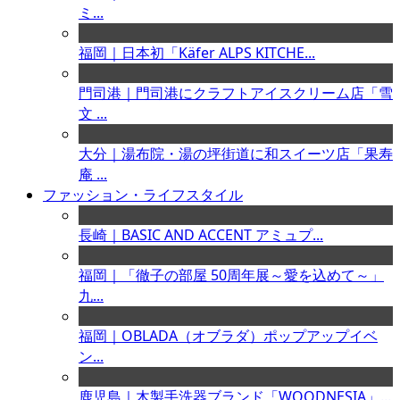
ミ...
福岡｜日本初「Käfer ALPS KITCHE...
門司港｜門司港にクラフトアイスクリーム店「雪
文 ...
大分｜湯布院・湯の坪街道に和スイーツ店「果寿
庵 ...
ファッション・ライフスタイル
長崎｜BASIC AND ACCENT アミュプ...
福岡｜「徹子の部屋 50周年展～愛を込めて～」
九...
福岡｜OBLADA（オブラダ）ポップアップイベ
ン...
鹿児島｜木製手洗器ブランド「WOODNESIA」...