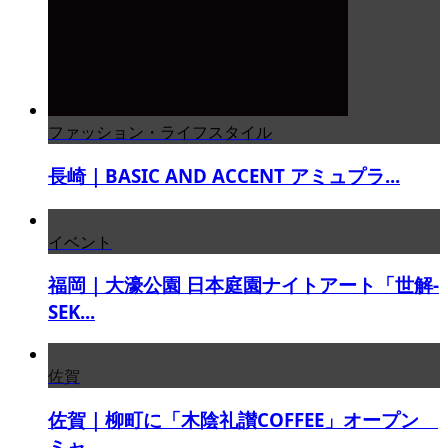
ファッション・ライフスタイル
長崎｜BASIC AND ACCENT アミュプラ...
イベント
福岡｜大濠公園 日本庭園ナイトアート「世解-
SEK...
佐賀
佐賀｜柳町に「木陰礼讃COFFEE」オープン
ミャ...