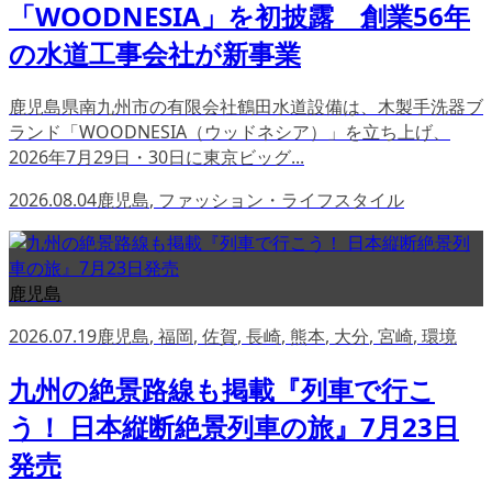
「WOODNESIA」を初披露 創業56年
の水道工事会社が新事業
鹿児島県南九州市の有限会社鶴田水道設備は、木製手洗器ブ
ランド「WOODNESIA（ウッドネシア）」を立ち上げ、
2026年7月29日・30日に東京ビッグ...
2026.08.04
鹿児島
,
ファッション・ライフスタイル
鹿児島
2026.07.19
鹿児島
,
福岡
,
佐賀
,
長崎
,
熊本
,
大分
,
宮崎
,
環境
九州の絶景路線も掲載『列車で行こ
う！ 日本縦断絶景列車の旅』7月23日
発売