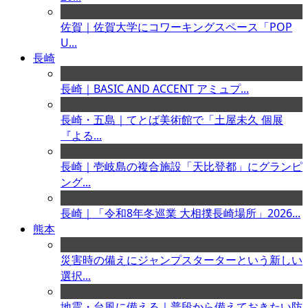
佐賀｜佐賀大学にコワーキングスペース「POP
U...
長崎
長崎｜BASIC AND ACCENT アミュプ...
長崎・五島｜てとば美術館で「土屋未久 個展
『よる...
長崎｜壱岐島の複合施設「天比登都」にグランピ
ング...
長崎｜「令和8年冬巡業 大相撲長崎場所」2026...
熊本
災害時の備えにジャンプスターターという新しい
選択...
地震・台風に備える｜普段から備えておきたい防