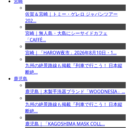
宮崎
佐賀＆宮崎｜トミー・ゲレロ ジャパンツアー
202...
宮崎｜無人島・大島にシーサイドカフェ
「CAFFÈ...
宮崎｜「HAROW夜市」2026年8月10日・1...
九州の絶景路線も掲載『列車で行こう！ 日本縦
断絶...
鹿児島
鹿児島｜木製手洗器ブランド「WOODNESIA」...
九州の絶景路線も掲載『列車で行こう！ 日本縦
断絶...
鹿児島｜「KAGOSHIMA MASK COLL...