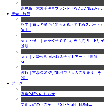
鹿児島｜木製手洗器ブランド「WOODNESIA」...
観光・旅行
熊本｜満天の星空に出会えるおすすめスポット8
選｜...
福岡・柳川｜高座椅子で楽しむ夜の貸切川下りが
登場...
福岡｜大濠公園 日本庭園ナイトアート「世解-
SE...
佐賀｜古湯温泉 佐賀風雅で「大人の夏祭り」を
20...
ブログ
夏季休暇のおしらせ
文化は誰のものか──「STRAIGHT EDGE...