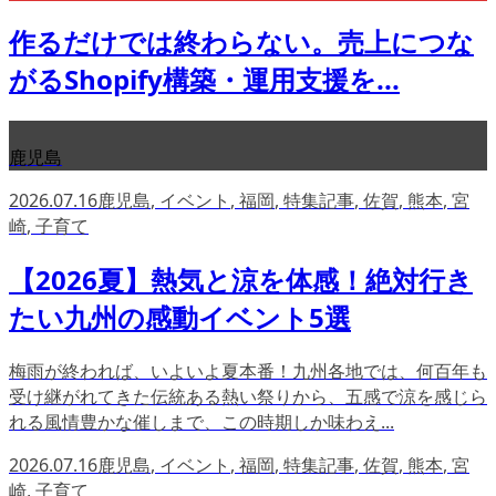
作るだけでは終わらない。売上につな
がるShopify構築・運用支援を...
鹿児島
2026.07.16
鹿児島
,
イベント
,
福岡
,
特集記事
,
佐賀
,
熊本
,
宮
崎
,
子育て
【2026夏】熱気と涼を体感！絶対行き
たい九州の感動イベント5選
梅雨が終われば、いよいよ夏本番！九州各地では、何百年も
受け継がれてきた伝統ある熱い祭りから、五感で涼を感じら
れる風情豊かな催しまで、この時期しか味わえ...
2026.07.16
鹿児島
,
イベント
,
福岡
,
特集記事
,
佐賀
,
熊本
,
宮
崎
,
子育て