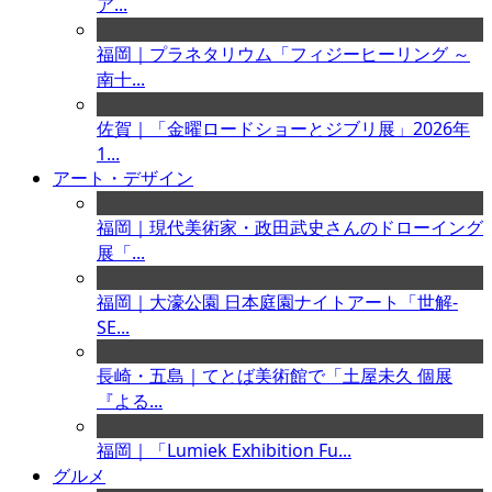
ア...
福岡｜プラネタリウム「フィジーヒーリング ～
南十...
佐賀｜「金曜ロードショーとジブリ展」2026年
1...
アート・デザイン
福岡｜現代美術家・政田武史さんのドローイング
展「...
福岡｜大濠公園 日本庭園ナイトアート「世解-
SE...
長崎・五島｜てとば美術館で「土屋未久 個展
『よる...
福岡｜「Lumiek Exhibition Fu...
グルメ