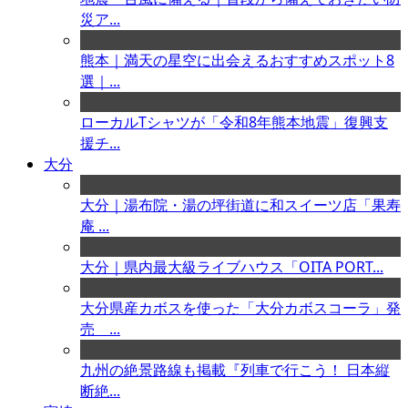
災ア...
熊本｜満天の星空に出会えるおすすめスポット8
選｜...
ローカルTシャツが「令和8年熊本地震」復興支
援チ...
大分
大分｜湯布院・湯の坪街道に和スイーツ店「果寿
庵 ...
大分｜県内最大級ライブハウス「OITA PORT...
大分県産カボスを使った「大分カボスコーラ」発
売 ...
九州の絶景路線も掲載『列車で行こう！ 日本縦
断絶...