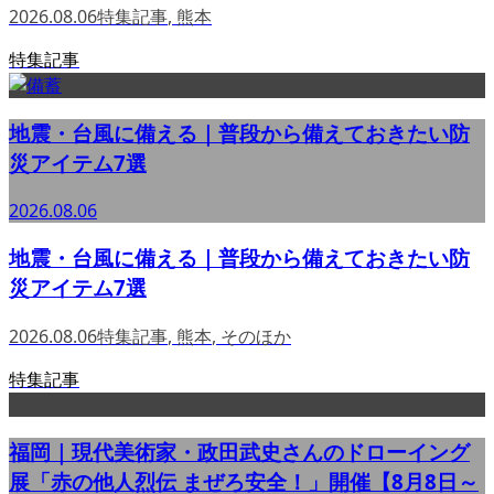
2026.08.06
特集記事
,
熊本
特集記事
地震・台風に備える｜普段から備えておきたい防
災アイテム7選
2026.08.06
地震・台風に備える｜普段から備えておきたい防
災アイテム7選
2026.08.06
特集記事
,
熊本
,
そのほか
特集記事
福岡｜現代美術家・政田武史さんのドローイング
展「赤の他人烈伝 まぜろ安全！」開催【8月8日～