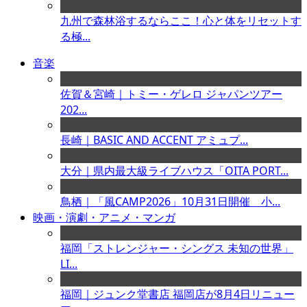
九州で森林浴するならここ！心と体をリセットす
る極...
音楽
佐賀＆宮崎｜トミー・ゲレロ ジャパンツアー
202...
長崎｜BASIC AND ACCENT アミュプ...
大分｜県内最大級ライブハウス「OITA PORT...
鳥栖｜「風CAMP2026」10月31日開催 小...
映画・演劇・アニメ・マンガ
福岡「ストレンジャー・シングス 未知の世界」
LI...
福岡｜ジュンク堂書店 福岡店が8月4日リニュー