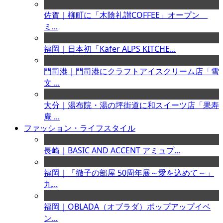
佐賀｜柳町に「木陰礼讃COFFEE」オープン
ミ...
福岡｜日本初「Käfer ALPS KITCHE...
門司港｜門司港にクラフトアイスクリーム店「雪
文 ...
大分｜湯布院・湯の坪街道に和スイーツ店「果寿
庵 ...
ファッション・ライフスタイル
長崎｜BASIC AND ACCENT アミュプ...
福岡｜「徹子の部屋 50周年展～愛を込めて～」
九...
福岡｜OBLADA（オブラダ）ポップアップイベ
ン...