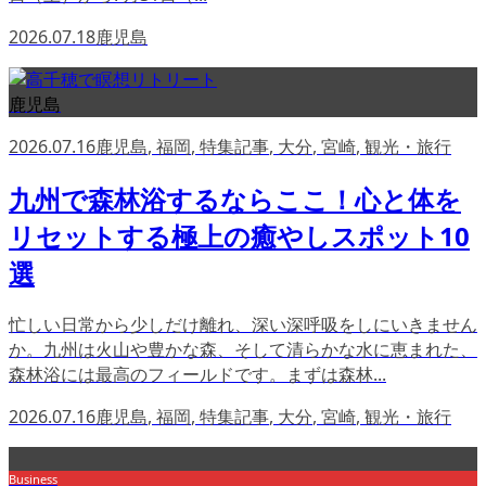
2026.07.18
鹿児島
鹿児島
2026.07.16
鹿児島
,
福岡
,
特集記事
,
大分
,
宮崎
,
観光・旅行
九州で森林浴するならここ！心と体を
リセットする極上の癒やしスポット10
選
忙しい日常から少しだけ離れ、深い深呼吸をしにいきません
か。九州は火山や豊かな森、そして清らかな水に恵まれた、
森林浴には最高のフィールドです。まずは森林...
2026.07.16
鹿児島
,
福岡
,
特集記事
,
大分
,
宮崎
,
観光・旅行
Business