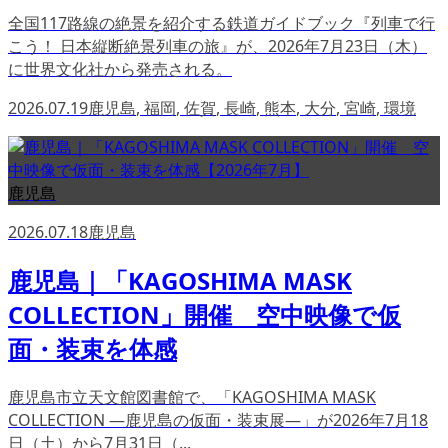
全国117路線の絶景を紹介する鉄道ガイドブック『列車で行
こう！ 日本縦断絶景列車の旅』が、2026年7月23日（木）
に世界文化社から発売される。
2026.07.19
鹿児島
,
福岡
,
佐賀
,
長崎
,
熊本
,
大分
,
宮崎
,
環境
鹿児島
2026.07.18
鹿児島
鹿児島｜「KAGOSHIMA MASK
COLLECTION」開催 空中映像で仮
面・装束を体感
鹿児島市立天文館図書館で、「KAGOSHIMA MASK
COLLECTION ―鹿児島の仮面・装束展―」が2026年7月18
日（土）から7月31日（...