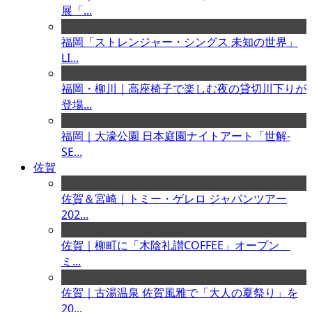
展「...
福岡「ストレンジャー・シングス 未知の世界」
LI...
福岡・柳川｜高座椅子で楽しむ夜の貸切川下りが
登場...
福岡｜大濠公園 日本庭園ナイトアート「世解-
SE...
佐賀
佐賀＆宮崎｜トミー・ゲレロ ジャパンツアー
202...
佐賀｜柳町に「木陰礼讃COFFEE」オープン
ミ...
佐賀｜古湯温泉 佐賀風雅で「大人の夏祭り」を
20...