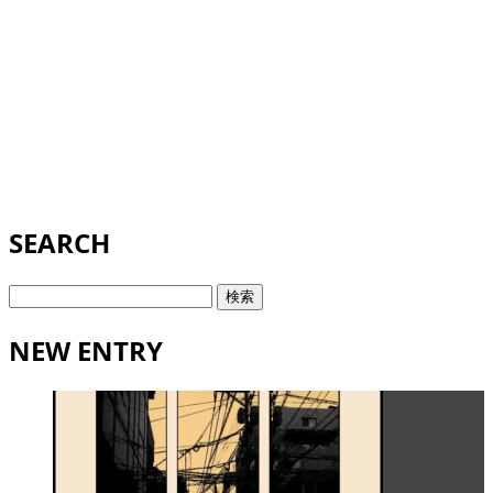
SEARCH
検
索:
NEW ENTRY