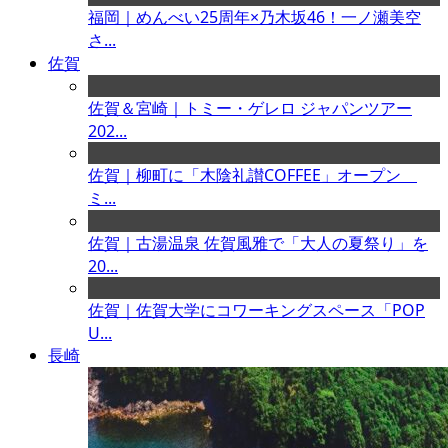
福岡｜めんべい25周年×乃木坂46！一ノ瀬美空
さ...
佐賀
佐賀＆宮崎｜トミー・ゲレロ ジャパンツアー
202...
佐賀｜柳町に「木陰礼讃COFFEE」オープン
ミ...
佐賀｜古湯温泉 佐賀風雅で「大人の夏祭り」を
20...
佐賀｜佐賀大学にコワーキングスペース「POP
U...
長崎