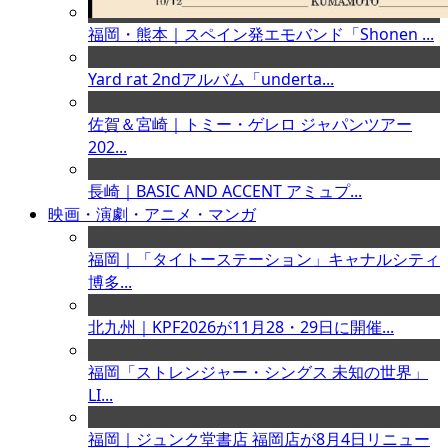
福岡・熊本｜スペイン発エモバンド「Shonen ...
Yard rat 2ndアルバム「underta...
佐賀＆宮崎｜トミー・ゲレロ ジャパンツアー
202...
長崎｜BASIC AND ACCENT アミュプ...
映画・演劇・アニメ・マンガ
福岡｜「タイトーステーション」キャナルシティ
博多...
北九州｜KPF2026が11月28・29日に開催...
福岡「ストレンジャー・シングス 未知の世界」
LI...
福岡｜ジュンク堂書店 福岡店が8月4日リニュー