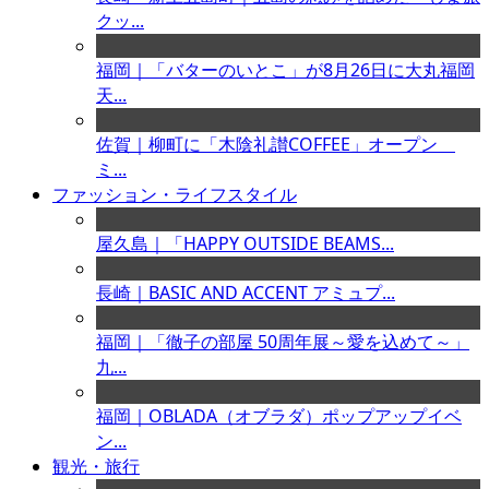
クッ...
福岡｜「バターのいとこ」が8月26日に大丸福岡
天...
佐賀｜柳町に「木陰礼讃COFFEE」オープン
ミ...
ファッション・ライフスタイル
屋久島｜「HAPPY OUTSIDE BEAMS...
長崎｜BASIC AND ACCENT アミュプ...
福岡｜「徹子の部屋 50周年展～愛を込めて～」
九...
福岡｜OBLADA（オブラダ）ポップアップイベ
ン...
観光・旅行