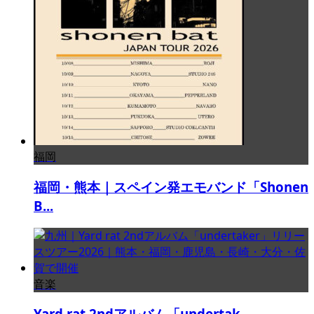
福岡
福岡・熊本｜スペイン発エモバンド「Shonen
B...
音楽
Yard rat 2ndアルバム「undertak...