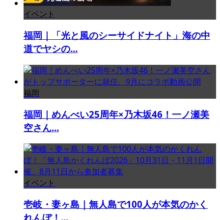
イベント
福岡｜「光と風のシーサイドナイト」海の中
道でヤシの...
福岡
福岡｜めんべい25周年×乃木坂46！一ノ瀬美
空さん...
イベント
壱岐・妻ヶ島｜無人島で100人が本気のかく
れんぼ！...