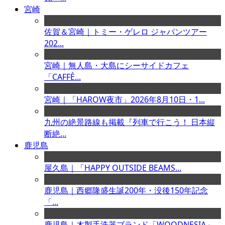
宮崎
佐賀＆宮崎｜トミー・ゲレロ ジャパンツアー
202...
宮崎｜無人島・大島にシーサイドカフェ
「CAFFÈ...
宮崎｜「HAROW夜市」2026年8月10日・1...
九州の絶景路線も掲載『列車で行こう！ 日本縦
断絶...
鹿児島
屋久島｜「HAPPY OUTSIDE BEAMS...
鹿児島｜西郷隆盛生誕200年・没後150年記念
「...
鹿児島｜木製手洗器ブランド「WOODNESIA」...