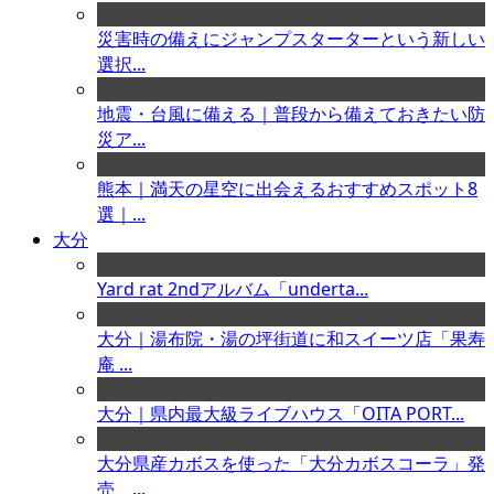
災害時の備えにジャンプスターターという新しい
選択...
地震・台風に備える｜普段から備えておきたい防
災ア...
熊本｜満天の星空に出会えるおすすめスポット8
選｜...
大分
Yard rat 2ndアルバム「underta...
大分｜湯布院・湯の坪街道に和スイーツ店「果寿
庵 ...
大分｜県内最大級ライブハウス「OITA PORT...
大分県産カボスを使った「大分カボスコーラ」発
売 ...