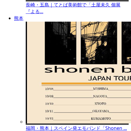
長崎・五島｜てとば美術館で「土屋未久 個展
『よる...
熊本
福岡・熊本｜スペイン発エモバンド「Shonen ...