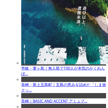
壱岐・妻ヶ島｜無人島で100人が本気のかくれん
ぼ...
長崎・新上五島町｜五島の恵みを詰めた「しま旅
クッ...
長崎｜BASIC AND ACCENT アミュプ...