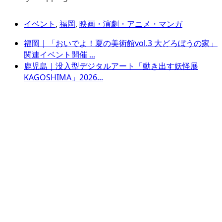
イベント
,
福岡
,
映画・演劇・アニメ・マンガ
福岡｜「おいでよ！夏の美術館vol.3 大どろぼうの家」
関連イベント開催 ...
鹿児島｜没入型デジタルアート「動き出す妖怪展
KAGOSHIMA」2026...