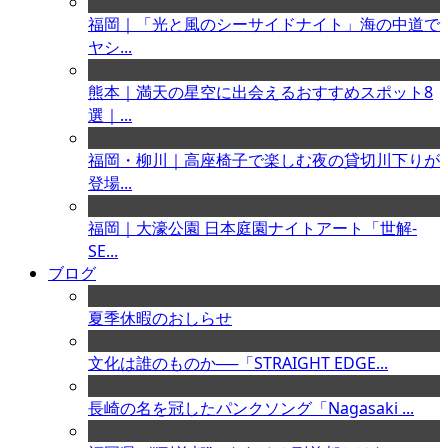
福岡｜「光と風のシーサイドナイト」海の中道で
ヤシ...
熊本｜満天の星空に出会えるおすすめスポット8
選｜...
福岡・柳川｜高座椅子で楽しむ夜の貸切川下りが
登場...
福岡｜大濠公園 日本庭園ナイトアート「世解-
SE...
ブログ
夏季休暇のおしらせ
文化は誰のものか──「STRAIGHT EDGE...
長崎の名を冠したパンクソング「Nagasaki ...