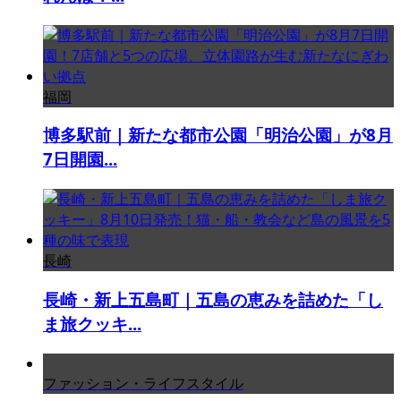
福岡
博多駅前｜新たな都市公園「明治公園」が8月
7日開園...
長崎
長崎・新上五島町｜五島の恵みを詰めた「し
ま旅クッキ...
ファッション・ライフスタイル