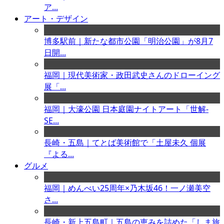
ア...
アート・デザイン
博多駅前｜新たな都市公園「明治公園」が8月7
日開...
福岡｜現代美術家・政田武史さんのドローイング
展「...
福岡｜大濠公園 日本庭園ナイトアート「世解-
SE...
長崎・五島｜てとば美術館で「土屋未久 個展
『よる...
グルメ
福岡｜めんべい25周年×乃木坂46！一ノ瀬美空
さ...
長崎・新上五島町｜五島の恵みを詰めた「しま旅