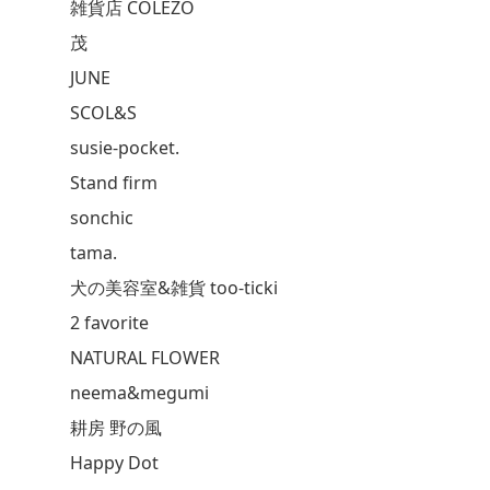
雑貨店 COLEZO
茂
JUNE
SCOL&S
susie-pocket.
Stand firm
sonchic
tama.
犬の美容室&雑貨 too-ticki
2 favorite
NATURAL FLOWER
neema&megumi
耕房 野の風
Happy Dot