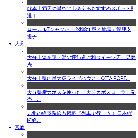
熊本｜満天の星空に出会えるおすすめスポット8
選｜...
ローカルTシャツが「令和8年熊本地震」復興支
援チ...
大分
大分｜湯布院・湯の坪街道に和スイーツ店「果寿
庵 ...
大分｜県内最大級ライブハウス「OITA PORT...
大分県産カボスを使った「大分カボスコーラ」発
売 ...
九州の絶景路線も掲載『列車で行こう！ 日本縦
断絶...
宮崎