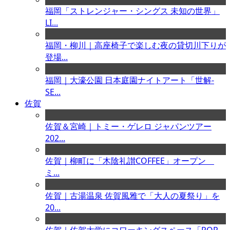
福岡「ストレンジャー・シングス 未知の世界」
LI...
福岡・柳川｜高座椅子で楽しむ夜の貸切川下りが
登場...
福岡｜大濠公園 日本庭園ナイトアート「世解-
SE...
佐賀
佐賀＆宮崎｜トミー・ゲレロ ジャパンツアー
202...
佐賀｜柳町に「木陰礼讃COFFEE」オープン
ミ...
佐賀｜古湯温泉 佐賀風雅で「大人の夏祭り」を
20...