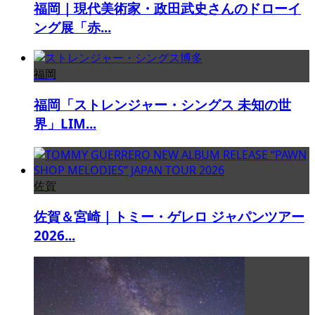
福岡｜現代美術家・政田武史さんのドローイ
ング展「赤...
福岡
福岡「ストレンジャー・シングス 未知の世
界」LIM...
佐賀
佐賀＆宮崎｜トミー・ゲレロ ジャパンツアー
2026...