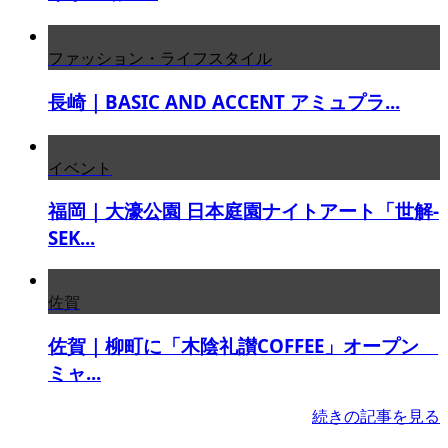
ファッション・ライフスタイル
長崎｜BASIC AND ACCENT アミュプラ...
イベント
福岡｜大濠公園 日本庭園ナイトアート「世解-
SEK...
佐賀
佐賀｜柳町に「木陰礼讃COFFEE」オープン
ミャ...
続きの記事を見る