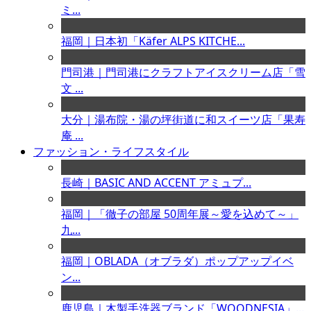
ミ...
福岡｜日本初「Käfer ALPS KITCHE...
門司港｜門司港にクラフトアイスクリーム店「雪
文 ...
大分｜湯布院・湯の坪街道に和スイーツ店「果寿
庵 ...
ファッション・ライフスタイル
長崎｜BASIC AND ACCENT アミュプ...
福岡｜「徹子の部屋 50周年展～愛を込めて～」
九...
福岡｜OBLADA（オブラダ）ポップアップイベ
ン...
鹿児島｜木製手洗器ブランド「WOODNESIA」...