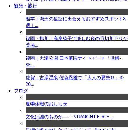
観光・旅行
熊本｜満天の星空に出会えるおすすめスポット8
選｜...
福岡・柳川｜高座椅子で楽しむ夜の貸切川下りが
登場...
福岡｜大濠公園 日本庭園ナイトアート「世解-
SE...
佐賀｜古湯温泉 佐賀風雅で「大人の夏祭り」を
20...
ブログ
夏季休暇のおしらせ
文化は誰のものか──「STRAIGHT EDGE...
長崎の名を冠したパンクソング「Nagasaki ...