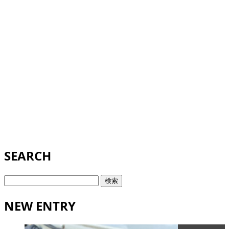
SEARCH
検
索:
NEW ENTRY