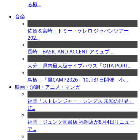
る極...
音楽
佐賀＆宮崎｜トミー・ゲレロ ジャパンツアー
202...
長崎｜BASIC AND ACCENT アミュプ...
大分｜県内最大級ライブハウス「OITA PORT...
鳥栖｜「風CAMP2026」10月31日開催 小...
映画・演劇・アニメ・マンガ
福岡「ストレンジャー・シングス 未知の世界」
LI...
福岡｜ジュンク堂書店 福岡店が8月4日リニュー
ア...