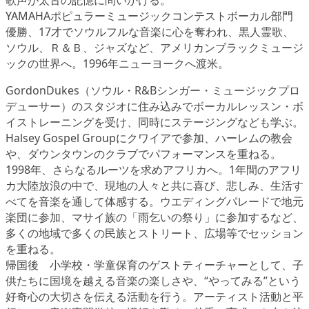
歌声が太古の記憶に問いかける。
YAMAHAポピュラーミュージックコンテストボーカル部門
優勝、17才でソウルフルな音楽に心を奪われ、黒人霊歌、
ソウル、Ｒ＆Ｂ、ジャズなど、アメリカンブラックミュージ
ックの世界へ。1996年ニューヨークへ渡米。
GordonDukes（ソウル・R&Bシンガー・ミュージックプロ
デューサー）のスタジオに住み込みでボーカルレッスン・ボ
イストレーニングを受け、同時にステージングなども学ぶ。
Halsey Gospel Groupにクワイアで参加、ハーレムの教会
や、ダウンタウンのクラブでパフォーマンスを重ねる。
1998年、さらなるルーツを求めアフリカへ。1年間のアフリ
カ大陸放浪の中で、現地の人々と共に喜び、悲しみ、生活す
べてを音楽を通して体感する。ウエディングパレードで地元
楽団に参加、マサイ族の「雨乞いの祭り」に参加するなど、
多くの地域で多くの民族とストリート、広場等でセッション
を重ねる。
帰国後 小学校・学童保育のゲストティーチャーとして、子
供たちに国境を越える音楽の楽しさや、“やってみる”という
好奇心の大切さを伝える活動を行う。アーティスト活動と平