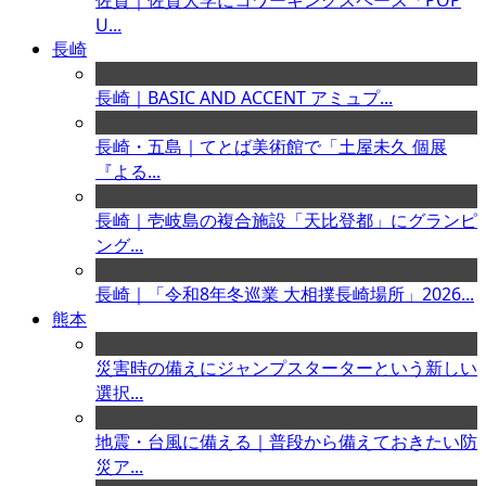
佐賀｜佐賀大学にコワーキングスペース「POP
U...
長崎
長崎｜BASIC AND ACCENT アミュプ...
長崎・五島｜てとば美術館で「土屋未久 個展
『よる...
長崎｜壱岐島の複合施設「天比登都」にグランピ
ング...
長崎｜「令和8年冬巡業 大相撲長崎場所」2026...
熊本
災害時の備えにジャンプスターターという新しい
選択...
地震・台風に備える｜普段から備えておきたい防
災ア...