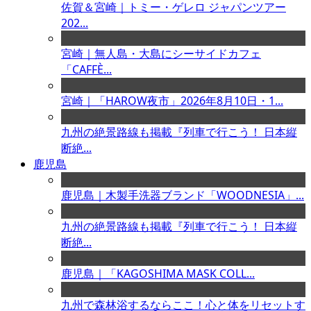
佐賀＆宮崎｜トミー・ゲレロ ジャパンツアー
202...
宮崎｜無人島・大島にシーサイドカフェ
「CAFFÈ...
宮崎｜「HAROW夜市」2026年8月10日・1...
九州の絶景路線も掲載『列車で行こう！ 日本縦
断絶...
鹿児島
鹿児島｜木製手洗器ブランド「WOODNESIA」...
九州の絶景路線も掲載『列車で行こう！ 日本縦
断絶...
鹿児島｜「KAGOSHIMA MASK COLL...
九州で森林浴するならここ！心と体をリセットす