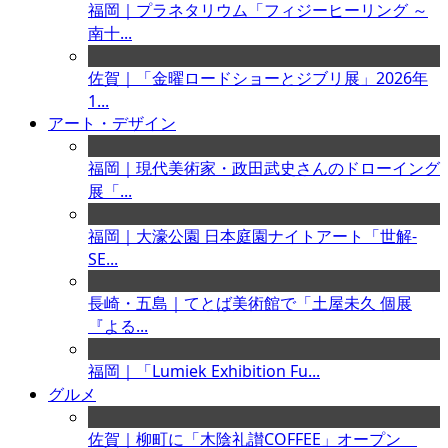
福岡｜プラネタリウム「フィジーヒーリング ～
南十...
佐賀｜「金曜ロードショーとジブリ展」2026年
1...
アート・デザイン
福岡｜現代美術家・政田武史さんのドローイング
展「...
福岡｜大濠公園 日本庭園ナイトアート「世解-
SE...
長崎・五島｜てとば美術館で「土屋未久 個展
『よる...
福岡｜「Lumiek Exhibition Fu...
グルメ
佐賀｜柳町に「木陰礼讃COFFEE」オープン