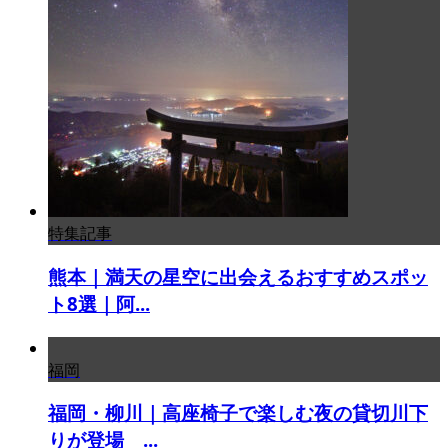
特集記事
熊本｜満天の星空に出会えるおすすめスポッ
ト8選｜阿...
福岡
福岡・柳川｜高座椅子で楽しむ夜の貸切川下
りが登場 ...