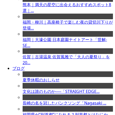
熊本｜満天の星空に出会えるおすすめスポット8
選｜...
福岡・柳川｜高座椅子で楽しむ夜の貸切川下りが
登場...
福岡｜大濠公園 日本庭園ナイトアート「世解-
SE...
佐賀｜古湯温泉 佐賀風雅で「大人の夏祭り」を
20...
ブログ
夏季休暇のおしらせ
文化は誰のものか──「STRAIGHT EDGE...
長崎の名を冠したパンクソング「Nagasaki ...
福岡県が“副首都”になれる？副首都とはなにか、