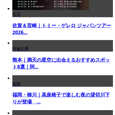
佐賀
佐賀＆宮崎｜トミー・ゲレロ ジャパンツアー
2026...
特集記事
熊本｜満天の星空に出会えるおすすめスポッ
ト8選｜阿...
福岡
福岡・柳川｜高座椅子で楽しむ夜の貸切川下
りが登場 ...