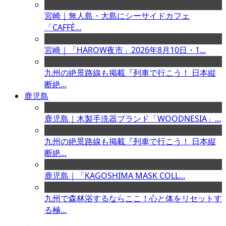
宮崎｜無人島・大島にシーサイドカフェ
「CAFFÈ...
宮崎｜「HAROW夜市」2026年8月10日・1...
九州の絶景路線も掲載『列車で行こう！ 日本縦
断絶...
鹿児島
鹿児島｜木製手洗器ブランド「WOODNESIA」...
九州の絶景路線も掲載『列車で行こう！ 日本縦
断絶...
鹿児島｜「KAGOSHIMA MASK COLL...
九州で森林浴するならここ！心と体をリセットす
る極...