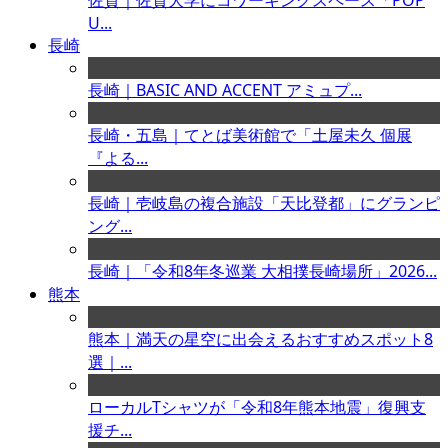
佐賀｜佐賀大学にコワーキングスペース「POP
U...
長崎
長崎｜BASIC AND ACCENT アミュプ...
長崎・五島｜てとば美術館で「土屋未久 個展
『よる...
長崎｜壱岐島の複合施設「天比登都」にグランピ
ング...
長崎｜「令和8年冬巡業 大相撲長崎場所」2026...
熊本
熊本｜満天の星空に出会えるおすすめスポット8
選｜...
ローカルTシャツが「令和8年熊本地震」復興支
援チ...