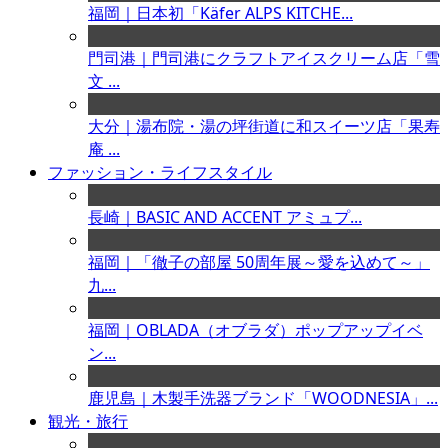
福岡｜日本初「Käfer ALPS KITCHE...
門司港｜門司港にクラフトアイスクリーム店「雪
文 ...
大分｜湯布院・湯の坪街道に和スイーツ店「果寿
庵 ...
ファッション・ライフスタイル
長崎｜BASIC AND ACCENT アミュプ...
福岡｜「徹子の部屋 50周年展～愛を込めて～」
九...
福岡｜OBLADA（オブラダ）ポップアップイベ
ン...
鹿児島｜木製手洗器ブランド「WOODNESIA」...
観光・旅行