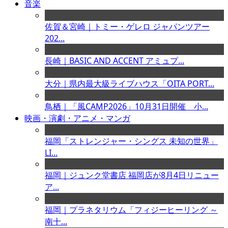
音楽
佐賀＆宮崎｜トミー・ゲレロ ジャパンツアー
202...
長崎｜BASIC AND ACCENT アミュプ...
大分｜県内最大級ライブハウス「OITA PORT...
鳥栖｜「風CAMP2026」10月31日開催 小...
映画・演劇・アニメ・マンガ
福岡「ストレンジャー・シングス 未知の世界」
LI...
福岡｜ジュンク堂書店 福岡店が8月4日リニュー
ア...
福岡｜プラネタリウム「フィジーヒーリング ～
南十...