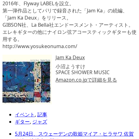
2016年、Flyway LABELを設立。
第一弾作品としてパリで録音された「Jam Ka」の続編、
「Jam Ka Deux」をリリース。
GIBSON社、La Bella社エンドースメント・アーティスト。
エレキギターの他にナイロン弦アコースティックギターも使
用する。
http://www.yosukeonuma.com/
Jam Ka Deux
小沼ようすけ
SPACE SHOWER MUSIC
Amazon.co.jpで詳細を見る
イベント
,
記事
ギター
,
ジャズ
5月24日、スウェーデンの歌姫マイア・ヒラサワ 佐賀