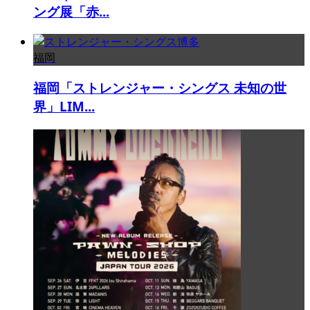
ング展「赤...
福岡
福岡「ストレンジャー・シングス 未知の世
界」LIM...