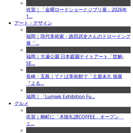
佐賀｜「金曜ロードショーとジブリ展」2026年
1...
アート・デザイン
福岡｜現代美術家・政田武史さんのドローイング
展「...
福岡｜大濠公園 日本庭園ナイトアート「世解-
SE...
長崎・五島｜てとば美術館で「土屋未久 個展
『よる...
福岡｜「Lumiek Exhibition Fu...
グルメ
佐賀｜柳町に「木陰礼讃COFFEE」オープン
ミ...