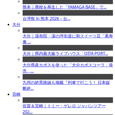
熊本｜廃校を再生した「YAMAGA BASE」で...
台湾祭 in 熊本 2026 – 台...
大分
大分｜湯布院・湯の坪街道に和スイーツ店「果寿
庵 ...
大分｜県内最大級ライブハウス「OITA PORT...
大分県産カボスを使った「大分カボスコーラ」発
売 ...
九州の絶景路線も掲載『列車で行こう！ 日本縦
断絶...
宮崎
佐賀＆宮崎｜トミー・ゲレロ ジャパンツアー
202...