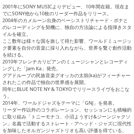
2001年にSONY MUSICよりデビュー、10年間在籍。現在ま
でにSONY他から10枚のリーダー作品をリリース。
2004年のカメルーン出身のベーシストリチャード・ボナと
のレコーディングを契機に、独自の方法論による指弾きスタ
イルを確立。
ここ数年は様々な国を旅して得た影響、ワールドミュージッ
ク要素を自分の音楽に採り入れながら、世界を繋ぐ創作活動
を続ける。
2010年フレンチカリビアンのミュージシャンとレコーディ
ングした「Jam Ka」発売。
グアドループの民族音楽グオッカの太鼓(ka)がフィーチャー
されたこの作品で独自の世界感を展開。
同年にBLUE NOTE NY & TOKYOでリリースライヴをおこな
う。
2014年、ワールドジャズをテーマに「GNJ」を発表。
リーダー作以外のコラボレーション、セッションにも積極的
に取り組み「トニーモナコ、小沼ようすけ&ジーンジャクソ
ン」名義で活動するストレート・アヘッド・ジャズに現代性
を加味したオルガンジャズトリオも高い評価を得ている。