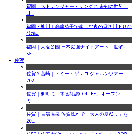
福岡「ストレンジャー・シングス 未知の世界」
LI...
福岡・柳川｜高座椅子で楽しむ夜の貸切川下りが
登場...
福岡｜大濠公園 日本庭園ナイトアート「世解-
SE...
佐賀
佐賀＆宮崎｜トミー・ゲレロ ジャパンツアー
202...
佐賀｜柳町に「木陰礼讃COFFEE」オープン
ミ...
佐賀｜古湯温泉 佐賀風雅で「大人の夏祭り」を
20...