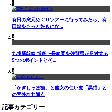
1
有田の窯元めぐりツアーに行ってみたら、有
田焼をもっと好きにな...
2
九州新幹線 博多〜長崎間を佐賀県が反対する
5つのポイントとそ...
3
「かぎしっぽ猫」と魔女の使い魔「黒猫」と
の意外な共通点
記事カテゴリー