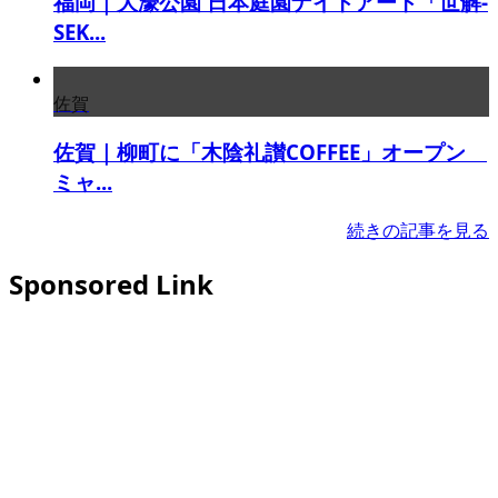
福岡｜大濠公園 日本庭園ナイトアート「世解-
SEK...
佐賀
佐賀｜柳町に「木陰礼讃COFFEE」オープン
ミャ...
続きの記事を見る
Sponsored Link