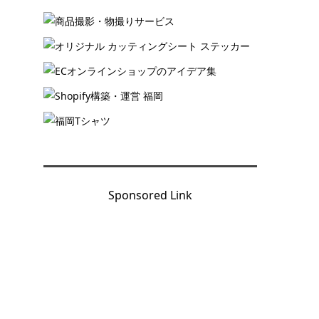
、
イ
Sponsored Link