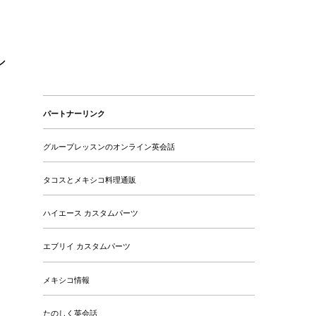
シ
パートナーリンク
グループレッスンのオンライン英会話
タコスとメキシコ料理通販
ハイエース カスタムパーツ
エブリイ カスタムパーツ
メキシコ情報
列
たのしく英会話