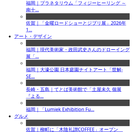
福岡｜プラネタリウム「フィジーヒーリング ～
南十...
佐賀｜「金曜ロードショーとジブリ展」2026年
1...
アート・デザイン
福岡｜現代美術家・政田武史さんのドローイング
展「...
福岡｜大濠公園 日本庭園ナイトアート「世解-
SE...
長崎・五島｜てとば美術館で「土屋未久 個展
『よる...
福岡｜「Lumiek Exhibition Fu...
グルメ
佐賀｜柳町に「木陰礼讃COFFEE」オープン