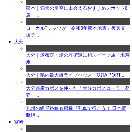
熊本｜満天の星空に出会えるおすすめスポット8
選｜...
ローカルTシャツが「令和8年熊本地震」復興支
援チ...
大分
大分｜湯布院・湯の坪街道に和スイーツ店「果寿
庵 ...
大分｜県内最大級ライブハウス「OITA PORT...
大分県産カボスを使った「大分カボスコーラ」発
売 ...
九州の絶景路線も掲載『列車で行こう！ 日本縦
断絶...
宮崎