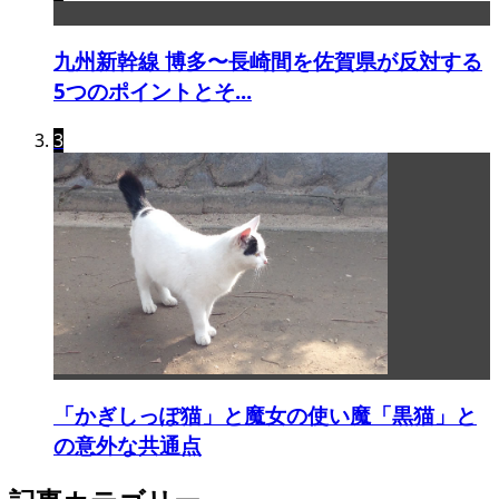
九州新幹線 博多〜長崎間を佐賀県が反対する
5つのポイントとそ...
3
「かぎしっぽ猫」と魔女の使い魔「黒猫」と
の意外な共通点