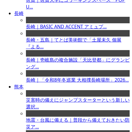
佐賀｜佐賀大学にコワーキングスペース「POP
U...
長崎
長崎｜BASIC AND ACCENT アミュプ...
長崎・五島｜てとば美術館で「土屋未久 個展
『よる...
長崎｜壱岐島の複合施設「天比登都」にグランピ
ング...
長崎｜「令和8年冬巡業 大相撲長崎場所」2026...
熊本
災害時の備えにジャンプスターターという新しい
選択...
地震・台風に備える｜普段から備えておきたい防
災ア...