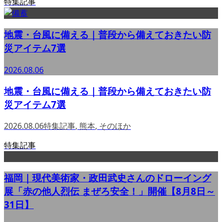
特集記事
地震・台風に備える｜普段から備えておきたい防
災アイテム7選
2026.08.06
地震・台風に備える｜普段から備えておきたい防
災アイテム7選
2026.08.06
特集記事
,
熊本
,
そのほか
特集記事
福岡｜現代美術家・政田武史さんのドローイング
展「赤の他人烈伝 まぜろ安全！」開催【8月8日～
31日】