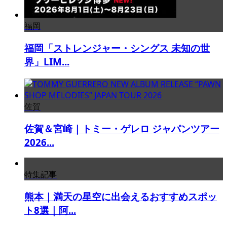
福岡
福岡「ストレンジャー・シングス 未知の世
界」LIM...
佐賀
佐賀＆宮崎｜トミー・ゲレロ ジャパンツアー
2026...
特集記事
熊本｜満天の星空に出会えるおすすめスポッ
ト8選｜阿...