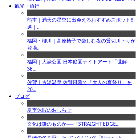
観光・旅行
熊本｜満天の星空に出会えるおすすめスポット8
選｜...
福岡・柳川｜高座椅子で楽しむ夜の貸切川下りが
登場...
福岡｜大濠公園 日本庭園ナイトアート「世解-
SE...
佐賀｜古湯温泉 佐賀風雅で「大人の夏祭り」を
20...
ブログ
夏季休暇のおしらせ
文化は誰のものか──「STRAIGHT EDGE...
長崎の名を冠したパンクソング「Nagasaki ...