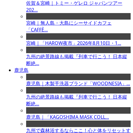
佐賀＆宮崎｜トミー・ゲレロ ジャパンツアー
202...
宮崎｜無人島・大島にシーサイドカフェ
「CAFFÈ...
宮崎｜「HAROW夜市」2026年8月10日・1...
九州の絶景路線も掲載『列車で行こう！ 日本縦
断絶...
鹿児島
鹿児島｜木製手洗器ブランド「WOODNESIA」...
九州の絶景路線も掲載『列車で行こう！ 日本縦
断絶...
鹿児島｜「KAGOSHIMA MASK COLL...
九州で森林浴するならここ！心と体をリセットす