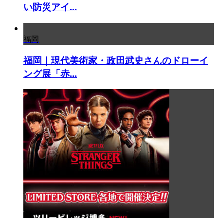
い防災アイ...
福岡
福岡｜現代美術家・政田武史さんのドローイ
ング展「赤...