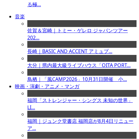
る極...
音楽
佐賀＆宮崎｜トミー・ゲレロ ジャパンツアー
202...
長崎｜BASIC AND ACCENT アミュプ...
大分｜県内最大級ライブハウス「OITA PORT...
鳥栖｜「風CAMP2026」10月31日開催 小...
映画・演劇・アニメ・マンガ
福岡「ストレンジャー・シングス 未知の世界」
LI...
福岡｜ジュンク堂書店 福岡店が8月4日リニュー
ア...