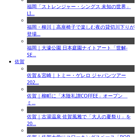
福岡「ストレンジャー・シングス 未知の世界」
LI...
福岡・柳川｜高座椅子で楽しむ夜の貸切川下りが
登場...
福岡｜大濠公園 日本庭園ナイトアート「世解-
SE...
佐賀
佐賀＆宮崎｜トミー・ゲレロ ジャパンツアー
202...
佐賀｜柳町に「木陰礼讃COFFEE」オープン
ミ...
佐賀｜古湯温泉 佐賀風雅で「大人の夏祭り」を
20...