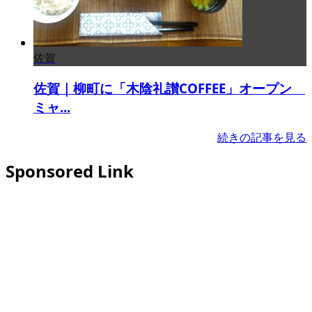
佐賀
佐賀｜柳町に「木陰礼讃COFFEE」オープン
ミャ...
続きの記事を見る
Sponsored Link