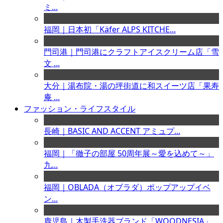
ミ...
福岡｜日本初「Käfer ALPS KITCHE...
門司港｜門司港にクラフトアイスクリーム店「雪
文 ...
大分｜湯布院・湯の坪街道に和スイーツ店「果寿
庵 ...
ファッション・ライフスタイル
長崎｜BASIC AND ACCENT アミュプ...
福岡｜「徹子の部屋 50周年展～愛を込めて～」
九...
福岡｜OBLADA（オブラダ）ポップアップイベ
ン...
鹿児島｜木製手洗器ブランド「WOODNESIA」...