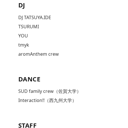
DJ
DJ TATSUYA.IDE
TSURUMI
YOU
tmyk
aromAnthem crew
DANCE
SUD family crew（佐賀大学）
Interaction!!（西九州大学）
STAFF