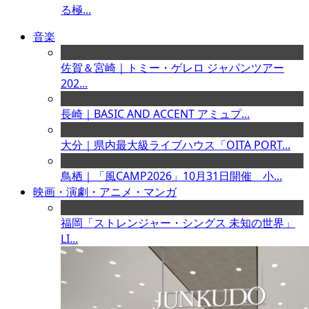
る極...
音楽
佐賀＆宮崎｜トミー・ゲレロ ジャパンツアー
202...
長崎｜BASIC AND ACCENT アミュプ...
大分｜県内最大級ライブハウス「OITA PORT...
鳥栖｜「風CAMP2026」10月31日開催 小...
映画・演劇・アニメ・マンガ
福岡「ストレンジャー・シングス 未知の世界」
LI...