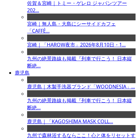
佐賀＆宮崎｜トミー・ゲレロ ジャパンツアー
202...
宮崎｜無人島・大島にシーサイドカフェ
「CAFFÈ...
宮崎｜「HAROW夜市」2026年8月10日・1...
九州の絶景路線も掲載『列車で行こう！ 日本縦
断絶...
鹿児島
鹿児島｜木製手洗器ブランド「WOODNESIA」...
九州の絶景路線も掲載『列車で行こう！ 日本縦
断絶...
鹿児島｜「KAGOSHIMA MASK COLL...
九州で森林浴するならここ！心と体をリセットす