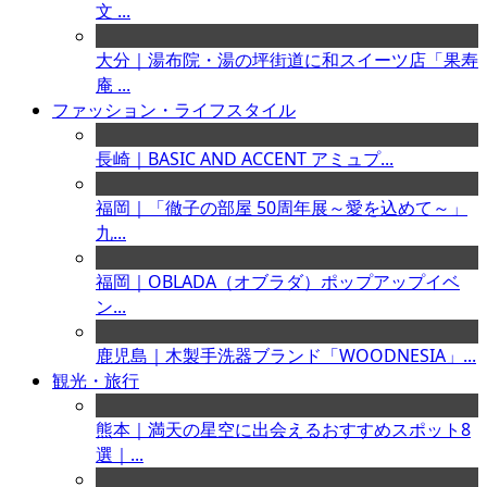
文 ...
大分｜湯布院・湯の坪街道に和スイーツ店「果寿
庵 ...
ファッション・ライフスタイル
長崎｜BASIC AND ACCENT アミュプ...
福岡｜「徹子の部屋 50周年展～愛を込めて～」
九...
福岡｜OBLADA（オブラダ）ポップアップイベ
ン...
鹿児島｜木製手洗器ブランド「WOODNESIA」...
観光・旅行
熊本｜満天の星空に出会えるおすすめスポット8
選｜...