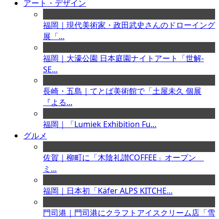
アート・デザイン
福岡｜現代美術家・政田武史さんのドローイング
展「...
福岡｜大濠公園 日本庭園ナイトアート「世解-
SE...
長崎・五島｜てとば美術館で「土屋未久 個展
『よる...
福岡｜「Lumiek Exhibition Fu...
グルメ
佐賀｜柳町に「木陰礼讃COFFEE」オープン
ミ...
福岡｜日本初「Käfer ALPS KITCHE...
門司港｜門司港にクラフトアイスクリーム店「雪