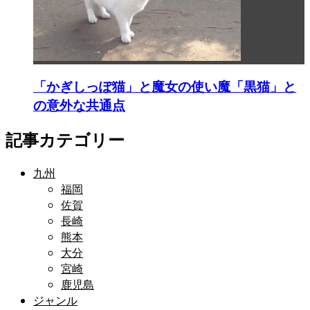
「かぎしっぽ猫」と魔女の使い魔「黒猫」と
の意外な共通点
記事カテゴリー
九州
福岡
佐賀
長崎
熊本
大分
宮崎
鹿児島
ジャンル