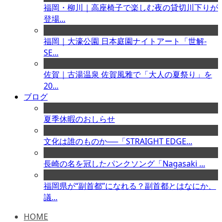
福岡・柳川｜高座椅子で楽しむ夜の貸切川下りが
登場...
福岡｜大濠公園 日本庭園ナイトアート「世解-
SE...
佐賀｜古湯温泉 佐賀風雅で「大人の夏祭り」を
20...
ブログ
夏季休暇のおしらせ
文化は誰のものか──「STRAIGHT EDGE...
長崎の名を冠したパンクソング「Nagasaki ...
福岡県が“副首都”になれる？副首都とはなにか、
議...
HOME