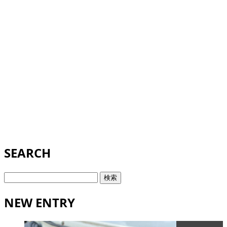
SEARCH
検
索:
NEW ENTRY