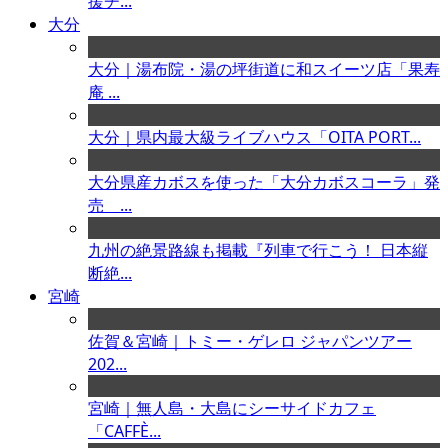
援チ...
大分
大分｜湯布院・湯の坪街道に和スイーツ店「果寿
庵 ...
大分｜県内最大級ライブハウス「OITA PORT...
大分県産カボスを使った「大分カボスコーラ」発
売 ...
九州の絶景路線も掲載『列車で行こう！ 日本縦
断絶...
宮崎
佐賀＆宮崎｜トミー・ゲレロ ジャパンツアー
202...
宮崎｜無人島・大島にシーサイドカフェ
「CAFFÈ...