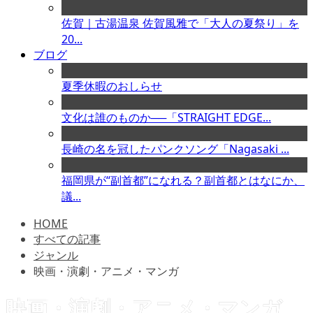
佐賀｜古湯温泉 佐賀風雅で「大人の夏祭り」を
20...
ブログ
夏季休暇のおしらせ
文化は誰のものか──「STRAIGHT EDGE...
長崎の名を冠したパンクソング「Nagasaki ...
福岡県が“副首都”になれる？副首都とはなにか、
議...
HOME
すべての記事
ジャンル
映画・演劇・アニメ・マンガ
映画・演劇・アニメ・マンガ