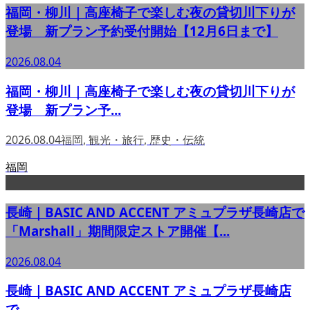
福岡・柳川｜高座椅子で楽しむ夜の貸切川下りが
登場 新プラン予約受付開始【12月6日まで】
2026.08.04
福岡・柳川｜高座椅子で楽しむ夜の貸切川下りが
登場 新プラン予...
2026.08.04
福岡
,
観光・旅行
,
歴史・伝統
福岡
長崎｜BASIC AND ACCENT アミュプラザ長崎店で
「Marshall」期間限定ストア開催【...
2026.08.04
長崎｜BASIC AND ACCENT アミュプラザ長崎店
で...