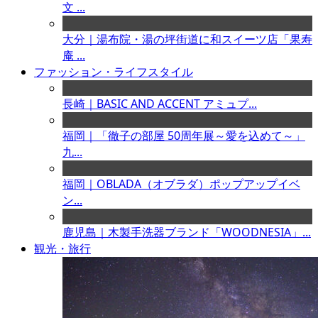
文 ...
大分｜湯布院・湯の坪街道に和スイーツ店「果寿
庵 ...
ファッション・ライフスタイル
長崎｜BASIC AND ACCENT アミュプ...
福岡｜「徹子の部屋 50周年展～愛を込めて～」
九...
福岡｜OBLADA（オブラダ）ポップアップイベ
ン...
鹿児島｜木製手洗器ブランド「WOODNESIA」...
観光・旅行