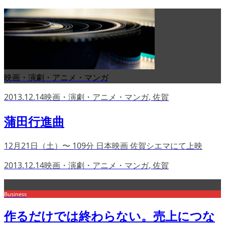
映画・演劇・アニメ・マンガ
2013.12.14
映画・演劇・アニメ・マンガ
,
佐賀
蒲田行進曲
12月21日（土）〜 109分 日本映画 佐賀シエマにて上映
2013.12.14
映画・演劇・アニメ・マンガ
,
佐賀
Business
作るだけでは終わらない。売上につな