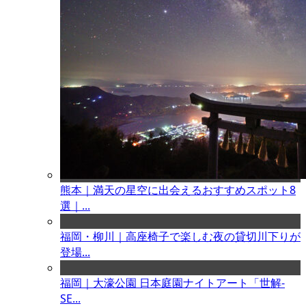
熊本｜満天の星空に出会えるおすすめスポット8
選｜...
福岡・柳川｜高座椅子で楽しむ夜の貸切川下りが
登場...
福岡｜大濠公園 日本庭園ナイトアート「世解-
SE...