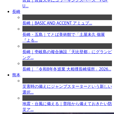
佐賀｜佐賀大学にコワーキングスペース「POP
U...
長崎
長崎｜BASIC AND ACCENT アミュプ...
長崎・五島｜てとば美術館で「土屋未久 個展
『よる...
長崎｜壱岐島の複合施設「天比登都」にグランピ
ング...
長崎｜「令和8年冬巡業 大相撲長崎場所」2026...
熊本
災害時の備えにジャンプスターターという新しい
選択...
地震・台風に備える｜普段から備えておきたい防
災ア...