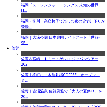
福岡「ストレンジャー・シングス 未知の世界」
LI...
福岡・柳川｜高座椅子で楽しむ夜の貸切川下りが
登場...
福岡｜大濠公園 日本庭園ナイトアート「世解-
SE...
佐賀
佐賀＆宮崎｜トミー・ゲレロ ジャパンツアー
202...
佐賀｜柳町に「木陰礼讃COFFEE」オープン
ミ...
佐賀｜古湯温泉 佐賀風雅で「大人の夏祭り」を
20...