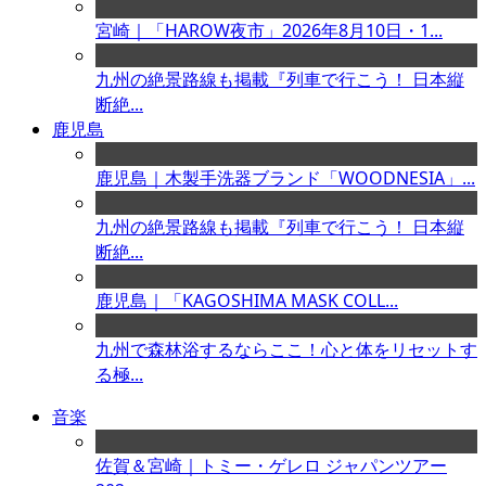
宮崎｜「HAROW夜市」2026年8月10日・1...
九州の絶景路線も掲載『列車で行こう！ 日本縦
断絶...
鹿児島
鹿児島｜木製手洗器ブランド「WOODNESIA」...
九州の絶景路線も掲載『列車で行こう！ 日本縦
断絶...
鹿児島｜「KAGOSHIMA MASK COLL...
九州で森林浴するならここ！心と体をリセットす
る極...
音楽
佐賀＆宮崎｜トミー・ゲレロ ジャパンツアー