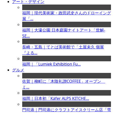
アート・デザイン
福岡｜現代美術家・政田武史さんのドローイング
展「...
福岡｜大濠公園 日本庭園ナイトアート「世解-
SE...
長崎・五島｜てとば美術館で「土屋未久 個展
『よる...
福岡｜「Lumiek Exhibition Fu...
グルメ
佐賀｜柳町に「木陰礼讃COFFEE」オープン
ミ...
福岡｜日本初「Käfer ALPS KITCHE...
門司港｜門司港にクラフトアイスクリーム店「雪