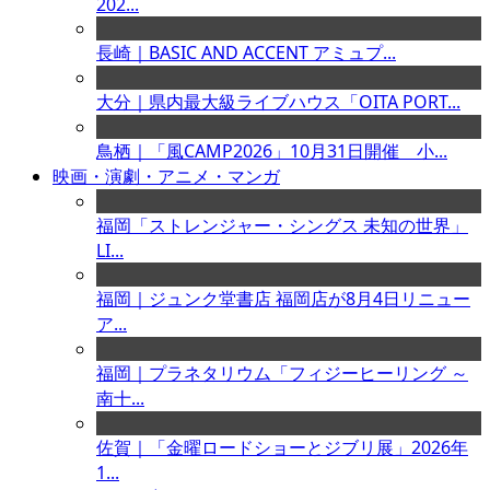
202...
長崎｜BASIC AND ACCENT アミュプ...
大分｜県内最大級ライブハウス「OITA PORT...
鳥栖｜「風CAMP2026」10月31日開催 小...
映画・演劇・アニメ・マンガ
福岡「ストレンジャー・シングス 未知の世界」
LI...
福岡｜ジュンク堂書店 福岡店が8月4日リニュー
ア...
福岡｜プラネタリウム「フィジーヒーリング ～
南十...
佐賀｜「金曜ロードショーとジブリ展」2026年
1...