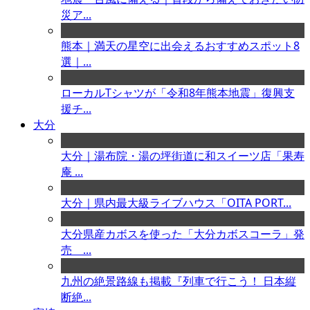
災ア...
熊本｜満天の星空に出会えるおすすめスポット8
選｜...
ローカルTシャツが「令和8年熊本地震」復興支
援チ...
大分
大分｜湯布院・湯の坪街道に和スイーツ店「果寿
庵 ...
大分｜県内最大級ライブハウス「OITA PORT...
大分県産カボスを使った「大分カボスコーラ」発
売 ...
九州の絶景路線も掲載『列車で行こう！ 日本縦
断絶...