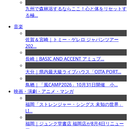
九州で森林浴するならここ！心と体をリセットす
る極...
音楽
佐賀＆宮崎｜トミー・ゲレロ ジャパンツアー
202...
長崎｜BASIC AND ACCENT アミュプ...
大分｜県内最大級ライブハウス「OITA PORT...
鳥栖｜「風CAMP2026」10月31日開催 小...
映画・演劇・アニメ・マンガ
福岡「ストレンジャー・シングス 未知の世界」
LI...
福岡｜ジュンク堂書店 福岡店が8月4日リニュー