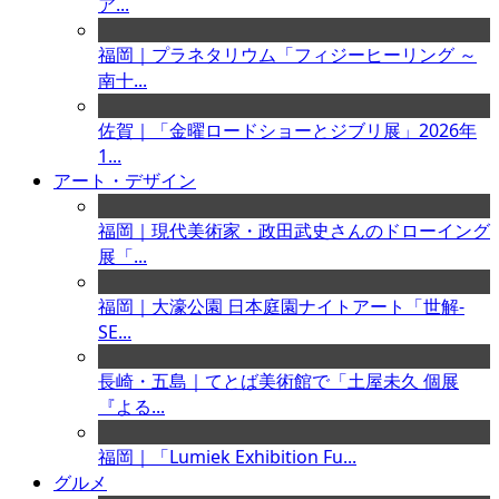
ア...
福岡｜プラネタリウム「フィジーヒーリング ～
南十...
佐賀｜「金曜ロードショーとジブリ展」2026年
1...
アート・デザイン
福岡｜現代美術家・政田武史さんのドローイング
展「...
福岡｜大濠公園 日本庭園ナイトアート「世解-
SE...
長崎・五島｜てとば美術館で「土屋未久 個展
『よる...
福岡｜「Lumiek Exhibition Fu...
グルメ