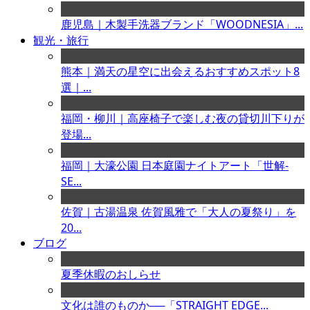
鹿児島｜木製手洗器ブランド「WOODNESIA」...
観光・旅行
熊本｜満天の星空に出会えるおすすめスポット8
選｜...
福岡・柳川｜高座椅子で楽しむ夜の貸切川下りが
登場...
福岡｜大濠公園 日本庭園ナイトアート「世解-
SE...
佐賀｜古湯温泉 佐賀風雅で「大人の夏祭り」を
20...
ブログ
夏季休暇のおしらせ
文化は誰のものか──「STRAIGHT EDGE...