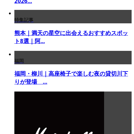
2026...
特集記事
熊本｜満天の星空に出会えるおすすめスポッ
ト8選｜阿...
福岡
福岡・柳川｜高座椅子で楽しむ夜の貸切川下
りが登場 ...