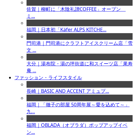
佐賀｜柳町に「木陰礼讃COFFEE」オープン
ミ...
福岡｜日本初「Käfer ALPS KITCHE...
門司港｜門司港にクラフトアイスクリーム店「雪
文 ...
大分｜湯布院・湯の坪街道に和スイーツ店「果寿
庵 ...
ファッション・ライフスタイル
長崎｜BASIC AND ACCENT アミュプ...
福岡｜「徹子の部屋 50周年展～愛を込めて～」
九...
福岡｜OBLADA（オブラダ）ポップアップイベ
ン...