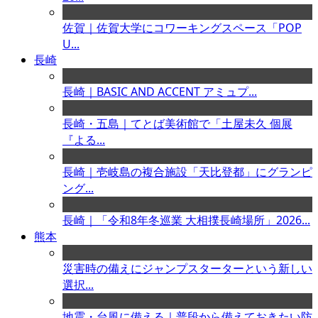
佐賀｜佐賀大学にコワーキングスペース「POP
U...
長崎
長崎｜BASIC AND ACCENT アミュプ...
長崎・五島｜てとば美術館で「土屋未久 個展
『よる...
長崎｜壱岐島の複合施設「天比登都」にグランピ
ング...
長崎｜「令和8年冬巡業 大相撲長崎場所」2026...
熊本
災害時の備えにジャンプスターターという新しい
選択...
地震・台風に備える｜普段から備えておきたい防