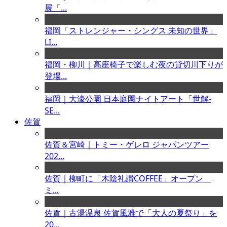
展「...
福岡「ストレンジャー・シングス 未知の世界」
LI...
福岡・柳川｜高座椅子で楽しむ夜の貸切川下りが
登場...
福岡｜大濠公園 日本庭園ナイトアート「世解-
SE...
佐賀
佐賀＆宮崎｜トミー・ゲレロ ジャパンツアー
202...
佐賀｜柳町に「木陰礼讃COFFEE」オープン
ミ...
佐賀｜古湯温泉 佐賀風雅で「大人の夏祭り」を
20...