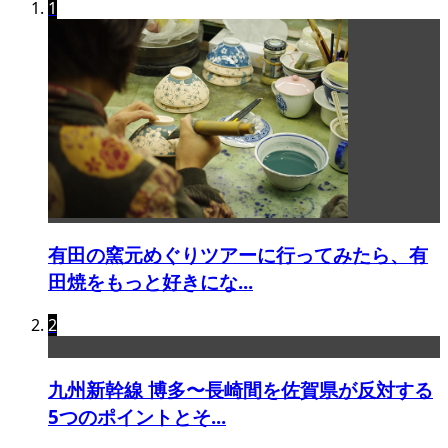
1
有田の窯元めぐりツアーに行ってみたら、有
田焼をもっと好きにな...
2
九州新幹線 博多〜長崎間を佐賀県が反対する
5つのポイントとそ...