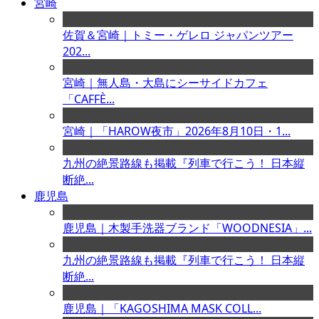
宮崎
佐賀＆宮崎｜トミー・ゲレロ ジャパンツアー
202...
宮崎｜無人島・大島にシーサイドカフェ
「CAFFÈ...
宮崎｜「HAROW夜市」2026年8月10日・1...
九州の絶景路線も掲載『列車で行こう！ 日本縦
断絶...
鹿児島
鹿児島｜木製手洗器ブランド「WOODNESIA」...
九州の絶景路線も掲載『列車で行こう！ 日本縦
断絶...
鹿児島｜「KAGOSHIMA MASK COLL...