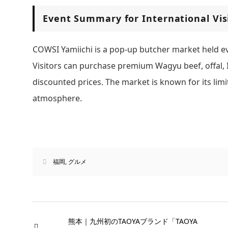
Event Summary for International Vis
COWSI Yamiichi is a pop-up butcher market held e
Visitors can purchase premium Wagyu beef, offal, I
discounted prices. The market is known for its limi
atmosphere.
福岡
,
グルメ
熊本｜九州初のTAOYAブランド「TAOYA