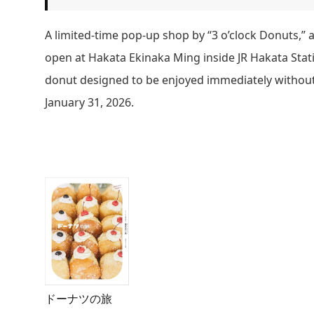
A limited-time pop-up shop by “3 o’clock Donuts,”
open at Hakata Ekinaka Ming inside JR Hakata Stat
donut designed to be enjoyed immediately without
January 31, 2026.
ドーナツの旅