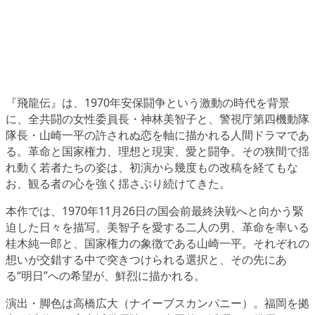
『飛龍伝』は、1970年安保闘争という激動の時代を背景
に、全共闘の女性委員長・神林美智子と、警視庁第四機動隊
隊長・山崎一平の許されぬ恋を軸に描かれる人間ドラマであ
る。革命と国家権力、理想と現実、愛と闘争。その狭間で揺
れ動く若者たちの姿は、初演から幾度もの改稿を経てもな
お、観る者の心を強く揺さぶり続けてきた。
本作では、1970年11月26日の国会前最終決戦へと向かう緊
迫した日々を描写。美智子を愛する二人の男、革命を率いる
桂木純一郎と、国家権力の象徴である山崎一平。それぞれの
想いが交錯する中で突きつけられる選択と、その先にあ
る“明日”への希望が、鮮烈に描かれる。
演出・脚色は高橋広大（ナイーブスカンパニー）。福岡を拠