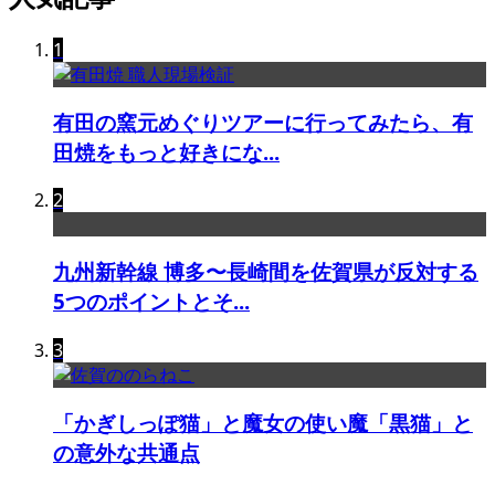
1
有田の窯元めぐりツアーに行ってみたら、有
田焼をもっと好きにな...
2
九州新幹線 博多〜長崎間を佐賀県が反対する
5つのポイントとそ...
3
「かぎしっぽ猫」と魔女の使い魔「黒猫」と
の意外な共通点