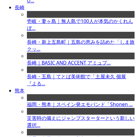
U...
長崎
壱岐・妻ヶ島｜無人島で100人が本気のかくれん
ぼ...
長崎・新上五島町｜五島の恵みを詰めた「しま旅
クッ...
長崎｜BASIC AND ACCENT アミュプ...
長崎・五島｜てとば美術館で「土屋未久 個展
『よる...
熊本
福岡・熊本｜スペイン発エモバンド「Shonen ...
災害時の備えにジャンプスターターという新しい
選択...