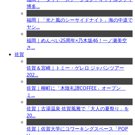
博多...
福岡｜「光と風のシーサイドナイト」海の中道で
ヤシ...
福岡｜めんべい25周年×乃木坂46！一ノ瀬美空
さ...
佐賀
佐賀＆宮崎｜トミー・ゲレロ ジャパンツアー
202...
佐賀｜柳町に「木陰礼讃COFFEE」オープン
ミ...
佐賀｜古湯温泉 佐賀風雅で「大人の夏祭り」を
20...
佐賀｜佐賀大学にコワーキングスペース「POP