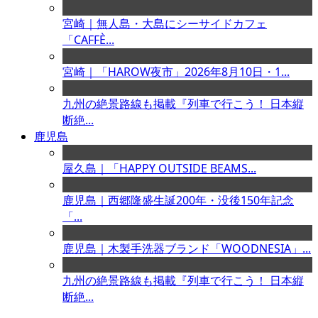
宮崎｜無人島・大島にシーサイドカフェ
「CAFFÈ...
宮崎｜「HAROW夜市」2026年8月10日・1...
九州の絶景路線も掲載『列車で行こう！ 日本縦
断絶...
鹿児島
屋久島｜「HAPPY OUTSIDE BEAMS...
鹿児島｜西郷隆盛生誕200年・没後150年記念
「...
鹿児島｜木製手洗器ブランド「WOODNESIA」...
九州の絶景路線も掲載『列車で行こう！ 日本縦
断絶...