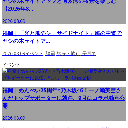
ヤシの木ライトアップと博多湾の夜景を楽しむ
【2026年8...
2026.08.09
福岡｜「光と風のシーサイドナイト」海の中道で
ヤシの木ライトア...
2026.08.09
イベント
,
福岡
,
観光・旅行
,
子育て
イベント
福岡｜めんべい25周年×乃木坂46！一ノ瀬美空さ
んがトップサポーターに就任、9月にコラボ動画公
開
2026.08.09