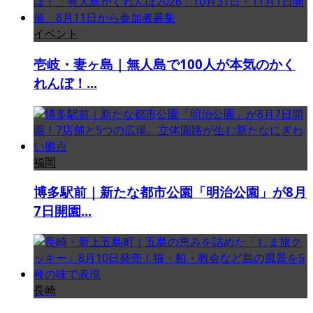
イベント
壱岐・妻ヶ島｜無人島で100人が本気のかく
れんぼ！...
福岡
博多駅前｜新たな都市公園「明治公園」が8月
7日開園...
長崎