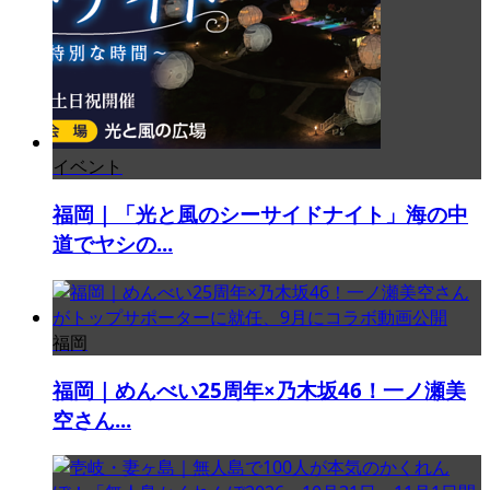
イベント
福岡｜「光と風のシーサイドナイト」海の中
道でヤシの...
福岡
福岡｜めんべい25周年×乃木坂46！一ノ瀬美
空さん...