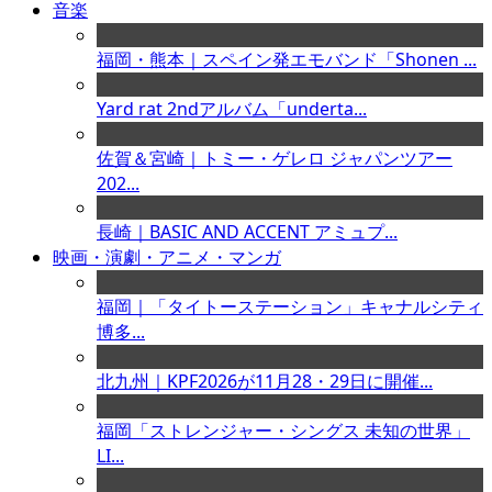
音楽
福岡・熊本｜スペイン発エモバンド「Shonen ...
Yard rat 2ndアルバム「underta...
佐賀＆宮崎｜トミー・ゲレロ ジャパンツアー
202...
長崎｜BASIC AND ACCENT アミュプ...
映画・演劇・アニメ・マンガ
福岡｜「タイトーステーション」キャナルシティ
博多...
北九州｜KPF2026が11月28・29日に開催...
福岡「ストレンジャー・シングス 未知の世界」
LI...