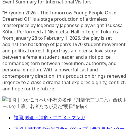
Event Summary for International Visitors
“Hiryuden 2026 – The Tomorrow Young People Once
Dreamed Of” is a stage production of a timeless
masterpiece by legendary Japanese playwright Tsukasa
Kōhei. Performed at Nishitetsu Hall in Tenjin, Fukuoka,
from January 28 to February 1, 2026, the play is set
against the backdrop of Japan’s 1970 student movement
and political unrest. It portrays an intense love story
between a female student leader and a riot police
commander, torn between revolution, authority, and
personal emotion. With a powerful cast and
contemporary direction, this production brings renewed
urgency to a classic drama that explores dignity, conflict,
and hope for the future.
福岡
,
映画・演劇・アニメ・マンガ
福岡｜国内初の新設フラッグシップ「テスラセンター