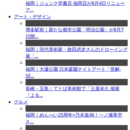
福岡｜ジュンク堂書店 福岡店が8月4日リニュー
ア...
アート・デザイン
博多駅前｜新たな都市公園「明治公園」が8月7
日開...
福岡｜現代美術家・政田武史さんのドローイング
展「...
福岡｜大濠公園 日本庭園ナイトアート「世解-
SE...
長崎・五島｜てとば美術館で「土屋未久 個展
『よる...
グルメ
福岡｜めんべい25周年×乃木坂46！一ノ瀬美空
さ...