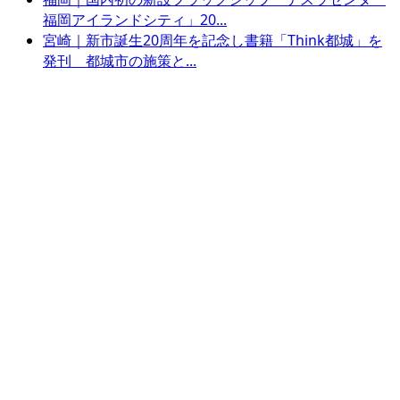
福岡アイランドシティ」20...
宮崎｜新市誕生20周年を記念し書籍「Think都城」を
発刊 都城市の施策と...