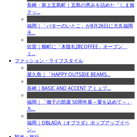
長崎・新上五島町｜五島の恵みを詰めた「しま旅
クッ...
福岡｜「バターのいとこ」が8月26日に大丸福岡
天...
佐賀｜柳町に「木陰礼讃COFFEE」オープン
ミ...
ファッション・ライフスタイル
屋久島｜「HAPPY OUTSIDE BEAMS...
長崎｜BASIC AND ACCENT アミュプ...
福岡｜「徹子の部屋 50周年展～愛を込めて～」
九...
福岡｜OBLADA（オブラダ）ポップアップイベ
ン...
観光・旅行