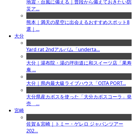
地震・台風に備える｜普段から備えておきたい防
災ア...
熊本｜満天の星空に出会えるおすすめスポット8
選｜...
大分
Yard rat 2ndアルバム「underta...
大分｜湯布院・湯の坪街道に和スイーツ店「果寿
庵 ...
大分｜県内最大級ライブハウス「OITA PORT...
大分県産カボスを使った「大分カボスコーラ」発
売 ...
宮崎
佐賀＆宮崎｜トミー・ゲレロ ジャパンツアー
202...