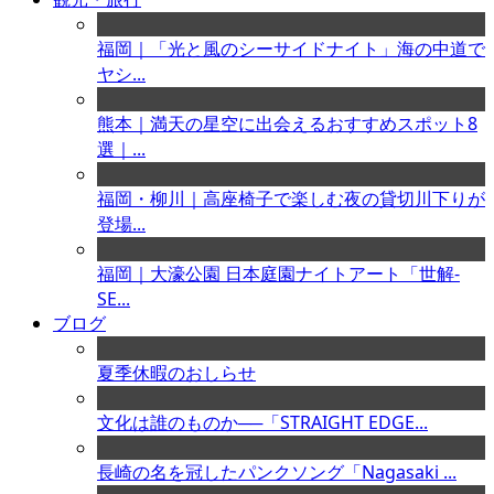
福岡｜「光と風のシーサイドナイト」海の中道で
ヤシ...
熊本｜満天の星空に出会えるおすすめスポット8
選｜...
福岡・柳川｜高座椅子で楽しむ夜の貸切川下りが
登場...
福岡｜大濠公園 日本庭園ナイトアート「世解-
SE...
ブログ
夏季休暇のおしらせ
文化は誰のものか──「STRAIGHT EDGE...
長崎の名を冠したパンクソング「Nagasaki ...