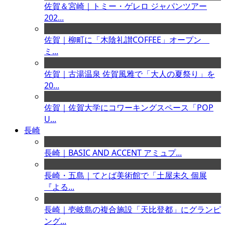
佐賀＆宮崎｜トミー・ゲレロ ジャパンツアー
202...
佐賀｜柳町に「木陰礼讃COFFEE」オープン
ミ...
佐賀｜古湯温泉 佐賀風雅で「大人の夏祭り」を
20...
佐賀｜佐賀大学にコワーキングスペース「POP
U...
長崎
長崎｜BASIC AND ACCENT アミュプ...
長崎・五島｜てとば美術館で「土屋未久 個展
『よる...
長崎｜壱岐島の複合施設「天比登都」にグランピ
ング...