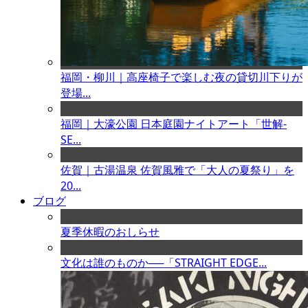
福岡・柳川｜高座椅子で楽しむ夜の貸切川下りが
登場...
福岡｜大濠公園 日本庭園ナイトアート「世解-
SE...
佐賀｜古湯温泉 佐賀風雅で「大人の夏祭り」を
20...
ブログ
夏季休暇のおしらせ
文化は誰のものか──「STRAIGHT EDGE...