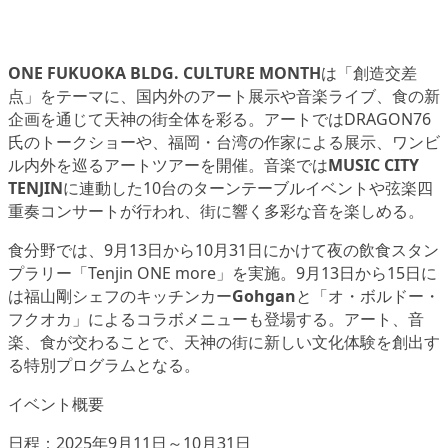
ONE FUKUOKA BLDG. CULTURE MONTH
は「創造交差
点」をテーマに、国内外のアート展示や音楽ライブ、食の新
企画を通じて天神の街全体を彩る。アートではDRAGON76
氏のトークショーや、福岡・台湾の作家による展示、ワンビ
ル内外を巡るアートツアーを開催。音楽では
MUSIC CITY
TENJIN
に連動した10台のターンテーブルイベントや弦楽四
重奏コンサートが行われ、街に響く多彩な音を楽しめる。
食分野では、9月13日から10月31日にかけて夜の飲食スタン
プラリー「Tenjin ONE more」を実施。9月13日から15日に
は福山剛シェフのキッチンカー
Gohgan
と「オ・ボルドー・
フクオカ」によるコラボメニューも登場する。アート、音
楽、食が交わることで、天神の街に新しい文化体験を創出す
る特別プログラムとなる。
イベント概要
日程：2025年9月11日～10月31日