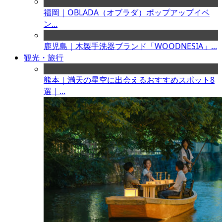
福岡｜OBLADA（オブラダ）ポップアップイベ
ン...
鹿児島｜木製手洗器ブランド「WOODNESIA」...
観光・旅行
熊本｜満天の星空に出会えるおすすめスポット8
選｜...