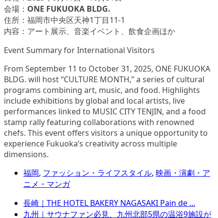
会場：
ONE FUKUOKA BLDG.
住所：福岡市中央区天神1丁目11-1
内容：アート展示、音楽イベント、飲食企画ほか
Event Summary for International Visitors
From September 11 to October 31, 2025, ONE FUKUOKA
BLDG. will host “CULTURE MONTH,” a series of cultural
programs combining art, music, and food. Highlights
include exhibitions by global and local artists, live
performances linked to MUSIC CITY TENJIN, and a food
stamp rally featuring collaborations with renowned
chefs. This event offers visitors a unique opportunity to
experience Fukuoka’s creativity across multiple
dimensions.
福岡
,
ファッション・ライフスタイル
,
映画・演劇・ア
ニメ・マンガ
長崎｜THE HOTEL BAKERY NAGASAKI Pain de ...
九州｜サウナファン必見、九州北部5県の温浴9施設が