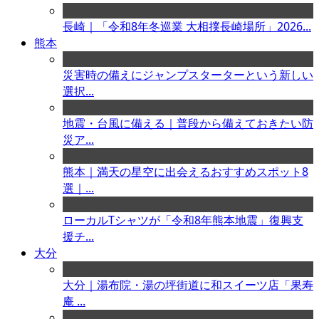
長崎｜「令和8年冬巡業 大相撲長崎場所」2026...
熊本
災害時の備えにジャンプスターターという新しい
選択...
地震・台風に備える｜普段から備えておきたい防
災ア...
熊本｜満天の星空に出会えるおすすめスポット8
選｜...
ローカルTシャツが「令和8年熊本地震」復興支
援チ...
大分
大分｜湯布院・湯の坪街道に和スイーツ店「果寿
庵 ...