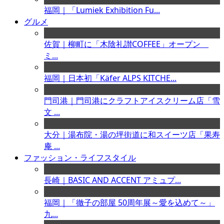
福岡｜「Lumiek Exhibition Fu...
グルメ
佐賀｜柳町に「木陰礼讃COFFEE」オープン
ミ...
福岡｜日本初「Käfer ALPS KITCHE...
門司港｜門司港にクラフトアイスクリーム店「雪
文 ...
大分｜湯布院・湯の坪街道に和スイーツ店「果寿
庵 ...
ファッション・ライフスタイル
長崎｜BASIC AND ACCENT アミュプ...
福岡｜「徹子の部屋 50周年展～愛を込めて～」
九...