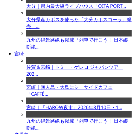
大分｜県内最大級ライブハウス「OITA PORT...
大分県産カボスを使った「大分カボスコーラ」発
売 ...
九州の絶景路線も掲載『列車で行こう！ 日本縦
断絶...
宮崎
佐賀＆宮崎｜トミー・ゲレロ ジャパンツアー
202...
宮崎｜無人島・大島にシーサイドカフェ
「CAFFÈ...
宮崎｜「HAROW夜市」2026年8月10日・1...
九州の絶景路線も掲載『列車で行こう！ 日本縦
断絶...