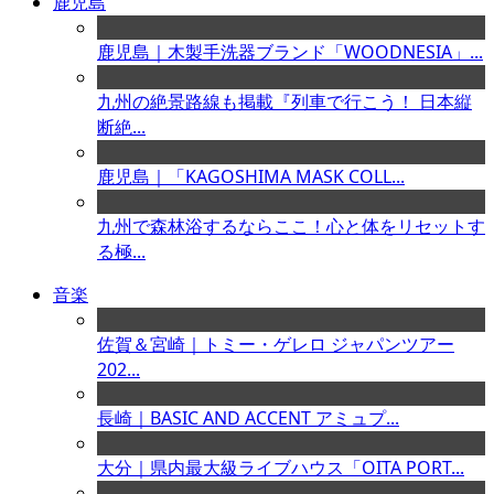
鹿児島
鹿児島｜木製手洗器ブランド「WOODNESIA」...
九州の絶景路線も掲載『列車で行こう！ 日本縦
断絶...
鹿児島｜「KAGOSHIMA MASK COLL...
九州で森林浴するならここ！心と体をリセットす
る極...
音楽
佐賀＆宮崎｜トミー・ゲレロ ジャパンツアー
202...
長崎｜BASIC AND ACCENT アミュプ...
大分｜県内最大級ライブハウス「OITA PORT...