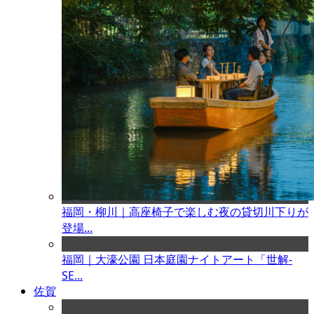
福岡・柳川｜高座椅子で楽しむ夜の貸切川下りが
登場...
福岡｜大濠公園 日本庭園ナイトアート「世解-
SE...
佐賀