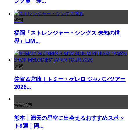
ング展「赤...
福岡
福岡「ストレンジャー・シングス 未知の世
界」LIM...
佐賀
佐賀＆宮崎｜トミー・ゲレロ ジャパンツアー
2026...
特集記事
熊本｜満天の星空に出会えるおすすめスポッ
ト8選｜阿...