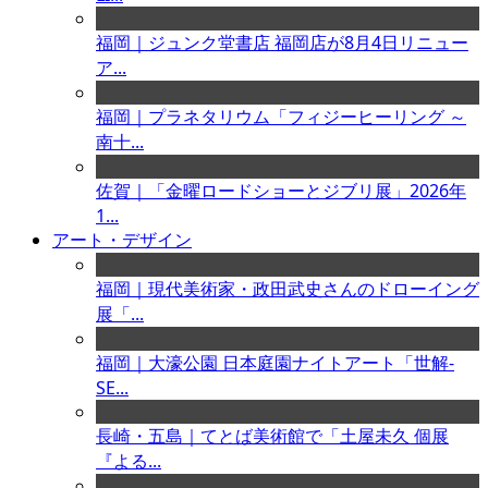
福岡｜ジュンク堂書店 福岡店が8月4日リニュー
ア...
福岡｜プラネタリウム「フィジーヒーリング ～
南十...
佐賀｜「金曜ロードショーとジブリ展」2026年
1...
アート・デザイン
福岡｜現代美術家・政田武史さんのドローイング
展「...
福岡｜大濠公園 日本庭園ナイトアート「世解-
SE...
長崎・五島｜てとば美術館で「土屋未久 個展
『よる...