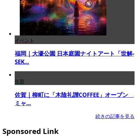
イベント
福岡｜大濠公園 日本庭園ナイトアート「世解-
SEK...
佐賀
佐賀｜柳町に「木陰礼讃COFFEE」オープン
ミャ...
続きの記事を見る
Sponsored Link