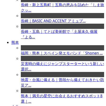
長崎・新上五島町｜五島の恵みを詰めた「しま旅
クッ...
長崎｜BASIC AND ACCENT アミュプ...
長崎・五島｜てとば美術館で「土屋未久 個展
『よる...
熊本
福岡・熊本｜スペイン発エモバンド「Shonen ...
災害時の備えにジャンプスターターという新しい
選択...
地震・台風に備える｜普段から備えておきたい防
災ア...
熊本｜満天の星空に出会えるおすすめスポット8
選｜...