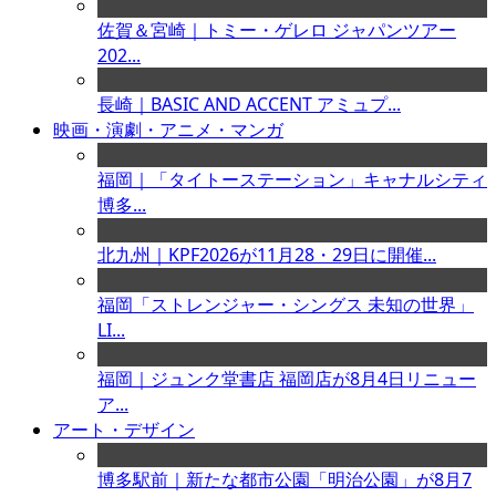
佐賀＆宮崎｜トミー・ゲレロ ジャパンツアー
202...
長崎｜BASIC AND ACCENT アミュプ...
映画・演劇・アニメ・マンガ
福岡｜「タイトーステーション」キャナルシティ
博多...
北九州｜KPF2026が11月28・29日に開催...
福岡「ストレンジャー・シングス 未知の世界」
LI...
福岡｜ジュンク堂書店 福岡店が8月4日リニュー
ア...
アート・デザイン
博多駅前｜新たな都市公園「明治公園」が8月7