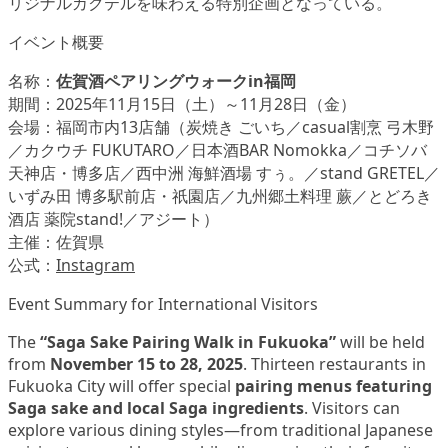
リジナルカクテルを味わえる特別企画となっている。
イベント概要
名称：
佐賀酒ペアリングウォークin福岡
期間：2025年11月15日（土）～11月28日（金）
会場：福岡市内13店舗（炭焼き ごいち／casual割烹 弓木野
／カクウチ FUKUTARO／日本酒BAR Nomokka／コチソバ
天神店・博多店／西中洲 海鮮酒場 すぅ。／stand GRETEL／
いずみ田 博多駅前店・祇園店／九州郷土料理 蕨／とどろき
酒店 薬院stand!／アジート）
主催：佐賀県
公式：
Instagram
Event Summary for International Visitors
The
“Saga Sake Pairing Walk in Fukuoka”
will be held
from
November 15 to 28, 2025
. Thirteen restaurants in
Fukuoka City will offer special
pairing menus featuring
Saga sake and local Saga ingredients
. Visitors can
explore various dining styles—from traditional Japanese