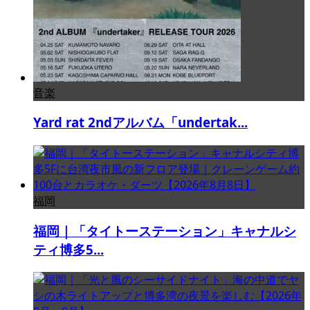
音楽
Yard rat 2ndアルバム「undertak...
福岡
福岡｜「タイトーステーション」キャナルシ
ティ博多5...