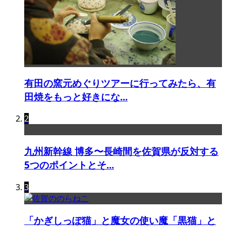
有田の窯元めぐりツアーに行ってみたら、有
田焼をもっと好きにな...
2
九州新幹線 博多〜長崎間を佐賀県が反対する
5つのポイントとそ...
3
「かぎしっぽ猫」と魔女の使い魔「黒猫」と