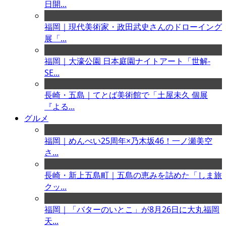
日開...
福岡｜現代美術家・政田武史さんのドローイング
展「...
福岡｜大濠公園 日本庭園ナイトアート「世解-
SE...
長崎・五島｜てとば美術館で「土屋未久 個展
『よる...
グルメ
福岡｜めんべい25周年×乃木坂46！一ノ瀬美空
さ...
長崎・新上五島町｜五島の恵みを詰めた「しま旅
クッ...
福岡｜「バターのいとこ」が8月26日に大丸福岡
天...