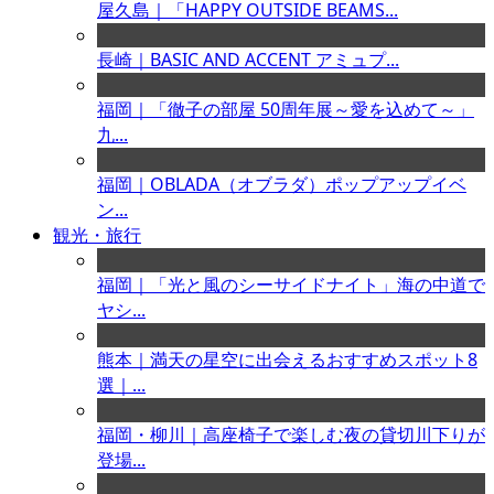
屋久島｜「HAPPY OUTSIDE BEAMS...
長崎｜BASIC AND ACCENT アミュプ...
福岡｜「徹子の部屋 50周年展～愛を込めて～」
九...
福岡｜OBLADA（オブラダ）ポップアップイベ
ン...
観光・旅行
福岡｜「光と風のシーサイドナイト」海の中道で
ヤシ...
熊本｜満天の星空に出会えるおすすめスポット8
選｜...
福岡・柳川｜高座椅子で楽しむ夜の貸切川下りが
登場...