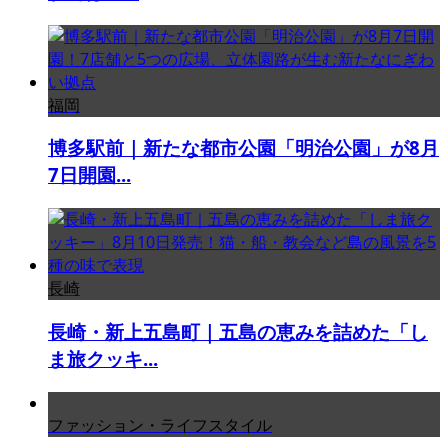
福岡
博多駅前｜新たな都市公園「明治公園」が8月
7日開園...
長崎
長崎・新上五島町｜五島の恵みを詰めた「し
ま旅クッキ...
ファッション・ライフスタイル