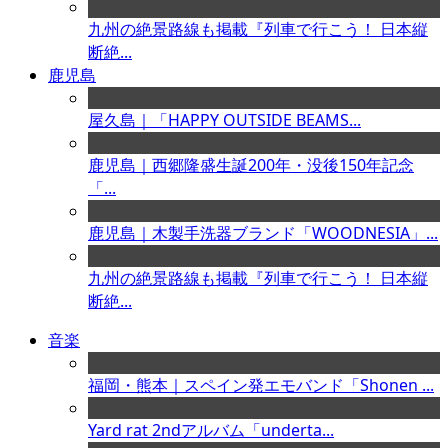
九州の絶景路線も掲載『列車で行こう！ 日本縦
断絶...
鹿児島
屋久島｜「HAPPY OUTSIDE BEAMS...
鹿児島｜西郷隆盛生誕200年・没後150年記念
「...
鹿児島｜木製手洗器ブランド「WOODNESIA」...
九州の絶景路線も掲載『列車で行こう！ 日本縦
断絶...
音楽
福岡・熊本｜スペイン発エモバンド「Shonen ...
Yard rat 2ndアルバム「underta...