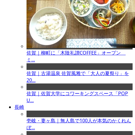
佐賀｜柳町に「木陰礼讃COFFEE」オープン
ミ...
佐賀｜古湯温泉 佐賀風雅で「大人の夏祭り」を
20...
佐賀｜佐賀大学にコワーキングスペース「POP
U...
長崎
壱岐・妻ヶ島｜無人島で100人が本気のかくれん
ぼ...