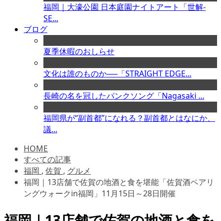
福岡｜大濠公園 日本庭園ナイトアート「世解-
SE...
ブログ
夏季休暇のおしらせ
文化は誰のものか──「STRAIGHT EDGE...
長崎の名を冠したパンクソング「Nagasaki ...
福岡県が“副首都”になれる？副首都とはなにか、
議...
HOME
すべての記事
福岡
,
佐賀
,
グルメ
福岡｜13店舗で佐賀の地酒と食を堪能「佐賀酒ペアリ
ングウォークin福岡」11月15日～28日開催
福岡｜13店舗で佐賀の地酒と食を