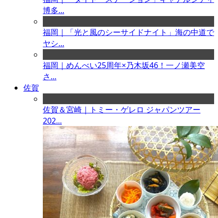
博多...
福岡｜「光と風のシーサイドナイト」海の中道で
ヤシ...
福岡｜めんべい25周年×乃木坂46！一ノ瀬美空
さ...
佐賀
佐賀＆宮崎｜トミー・ゲレロ ジャパンツアー
202...