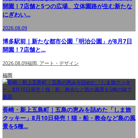
開園！7店舗と5つの広場、立体園路が生む新たな
にぎわい...
2026.08.09
博多駅前｜新たな都市公園「明治公園」が8月7日
開園！7店舗と...
2026.08.09
福岡
,
アート・デザイン
福岡
長崎・新上五島町｜五島の恵みを詰めた「しま旅
クッキー」8月10日発売！猫・船・教会など島の風
景を5種...