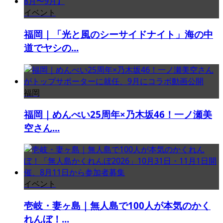
イベント
福岡｜「光と風のシーサイドナイト」海の中
道でヤシの...
福岡
福岡｜めんべい25周年×乃木坂46！一ノ瀬美
空さん...
イベント
壱岐・妻ヶ島｜無人島で100人が本気のかく
れんぼ！...