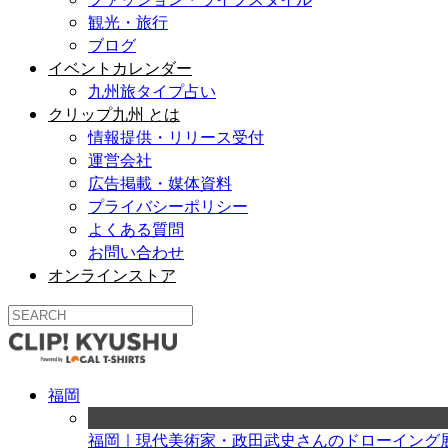
観光・旅行
ブログ
イベントカレンダー
九州旅タイプ占い
クリップ九州 とは
情報提供・リリース受付
運営会社
広告掲載・媒体資料
プライバシーポリシー
よくある質問
お問い合わせ
オンラインストア
福岡
福岡｜現代美術家・政田武史さんのドローイング展「