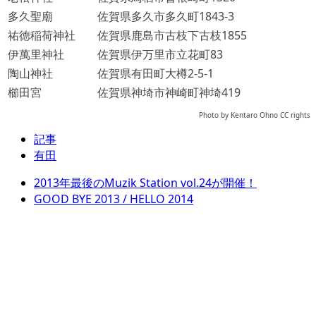
多久聖廟
佐賀県多久市多久町1843-3
祐徳稲荷神社
佐賀県鹿島市古枝下古枝1855
伊萬里神社
佐賀県伊万里市立花町83
陶山神社
佐賀県有田町大樽2-5-1
櫛田宮
佐賀県神埼市神崎町神埼419
Photo by Kentaro Ohno CC rights
記事
有田
2013年最後のMuzik Station vol.24が開催！
GOOD BYE 2013 / HELLO 2014