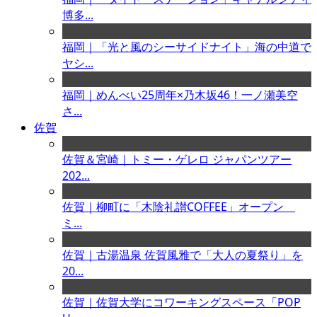
博多...
福岡｜「光と風のシーサイドナイト」海の中道で
ヤシ...
福岡｜めんべい25周年×乃木坂46！一ノ瀬美空
さ...
佐賀
佐賀＆宮崎｜トミー・ゲレロ ジャパンツアー
202...
佐賀｜柳町に「木陰礼讃COFFEE」オープン
ミ...
佐賀｜古湯温泉 佐賀風雅で「大人の夏祭り」を
20...
佐賀｜佐賀大学にコワーキングスペース「POP