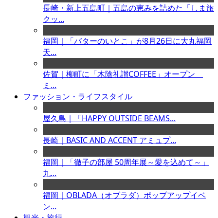
長崎・新上五島町｜五島の恵みを詰めた「しま旅
クッ...
福岡｜「バターのいとこ」が8月26日に大丸福岡
天...
佐賀｜柳町に「木陰礼讃COFFEE」オープン
ミ...
ファッション・ライフスタイル
屋久島｜「HAPPY OUTSIDE BEAMS...
長崎｜BASIC AND ACCENT アミュプ...
福岡｜「徹子の部屋 50周年展～愛を込めて～」
九...
福岡｜OBLADA（オブラダ）ポップアップイベ
ン...
観光・旅行