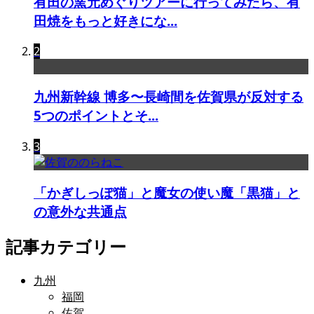
有田の窯元めぐりツアーに行ってみたら、有
田焼をもっと好きにな...
2
九州新幹線 博多〜長崎間を佐賀県が反対する
5つのポイントとそ...
3
「かぎしっぽ猫」と魔女の使い魔「黒猫」と
の意外な共通点
記事カテゴリー
九州
福岡
佐賀