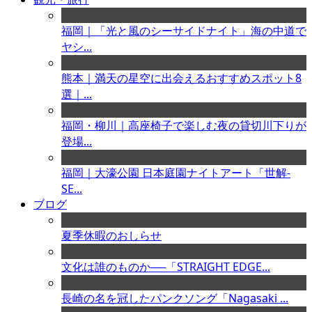
福岡｜「光と風のシーサイドナイト」海の中道で
ヤシ...
熊本｜満天の星空に出会えるおすすめスポット8
選｜...
福岡・柳川｜高座椅子で楽しむ夜の貸切川下りが
登場...
福岡｜大濠公園 日本庭園ナイトアート「世解-
SE...
ブログ
夏季休暇のおしらせ
文化は誰のものか──「STRAIGHT EDGE...
長崎の名を冠したパンクソング「Nagasaki ...