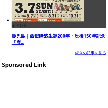
イベント
鹿児島｜西郷隆盛生誕200年・没後150年記念
「鹿...
続きの記事を見る
Sponsored Link