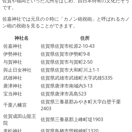
佐賀や福岡といった九州をはじめ、西日本特有の文化だそう
です。
佐嘉神社では元旦の０時に「カノン砲祝砲」と呼ばれるカノ
ン砲の祝砲を見ることができます。
神社名
住所
佐嘉神社
佐賀県佐賀市松原2-10-43
伊勢神社
佐賀県佐賀市伊勢町9-8
与賀神社
佐賀県佐賀市与賀町2-50
與止日女神社
佐賀県佐賀市大和町川上1-1
武雄神社
佐賀県武雄市武雄町大字武雄5335
唐津神社
佐賀県唐津市南城内3-13
宝当神社
佐賀県唐津市高島523
佐賀県三養基郡みやき町大字白壁千栗
千栗八幡宮
2403
佐賀成田山龍王
佐賀県三養基郡上峰町堤1903
院
老松神社
佐賀県鳥栖市曽根崎町1320