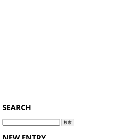
SEARCH
検
索:
NEW ENTRY