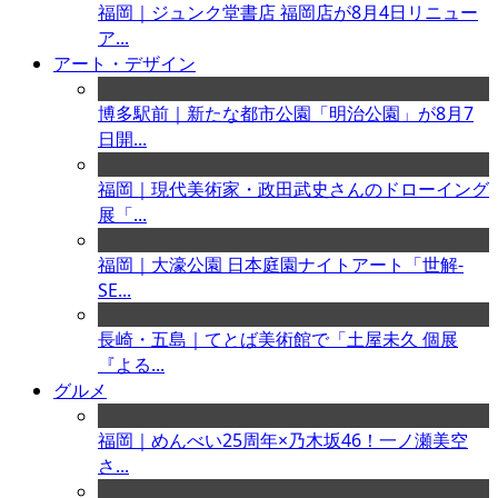
福岡｜ジュンク堂書店 福岡店が8月4日リニュー
ア...
アート・デザイン
博多駅前｜新たな都市公園「明治公園」が8月7
日開...
福岡｜現代美術家・政田武史さんのドローイング
展「...
福岡｜大濠公園 日本庭園ナイトアート「世解-
SE...
長崎・五島｜てとば美術館で「土屋未久 個展
『よる...
グルメ
福岡｜めんべい25周年×乃木坂46！一ノ瀬美空
さ...