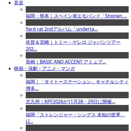
音楽
福岡・熊本｜スペイン発エモバンド「Shonen ...
Yard rat 2ndアルバム「underta...
佐賀＆宮崎｜トミー・ゲレロ ジャパンツアー
202...
長崎｜BASIC AND ACCENT アミュプ...
映画・演劇・アニメ・マンガ
福岡｜「タイトーステーション」キャナルシティ
博多...
北九州｜KPF2026が11月28・29日に開催...
福岡「ストレンジャー・シングス 未知の世界」
LI...