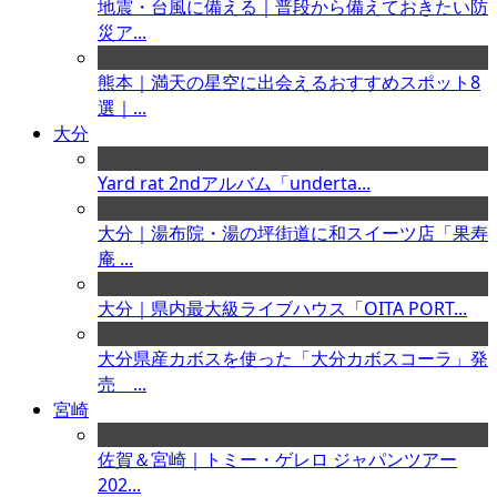
地震・台風に備える｜普段から備えておきたい防
災ア...
熊本｜満天の星空に出会えるおすすめスポット8
選｜...
大分
Yard rat 2ndアルバム「underta...
大分｜湯布院・湯の坪街道に和スイーツ店「果寿
庵 ...
大分｜県内最大級ライブハウス「OITA PORT...
大分県産カボスを使った「大分カボスコーラ」発
売 ...
宮崎
佐賀＆宮崎｜トミー・ゲレロ ジャパンツアー
202...