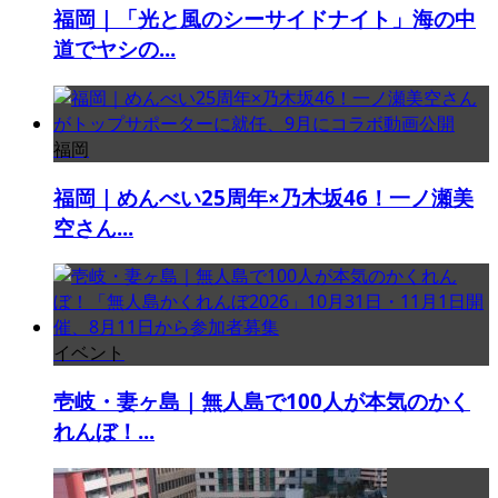
福岡｜「光と風のシーサイドナイト」海の中
道でヤシの...
福岡
福岡｜めんべい25周年×乃木坂46！一ノ瀬美
空さん...
イベント
壱岐・妻ヶ島｜無人島で100人が本気のかく
れんぼ！...