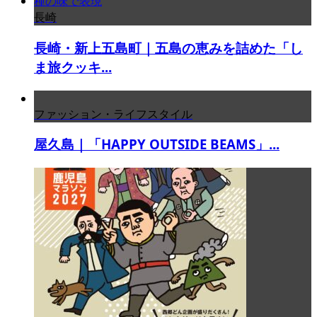
長崎
長崎・新上五島町｜五島の恵みを詰めた「し
ま旅クッキ...
ファッション・ライフスタイル
屋久島｜「HAPPY OUTSIDE BEAMS」...