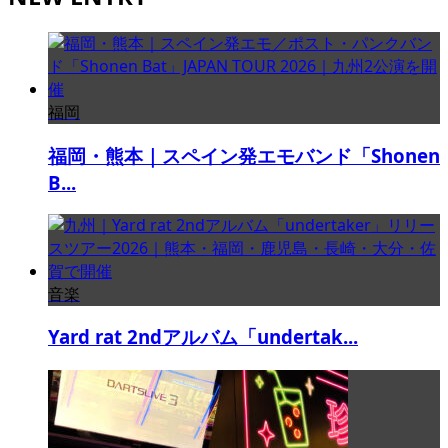
福岡
福岡・熊本｜スペイン発エモバンド「Shonen
B...
音楽
Yard rat 2ndアルバム「undertak...