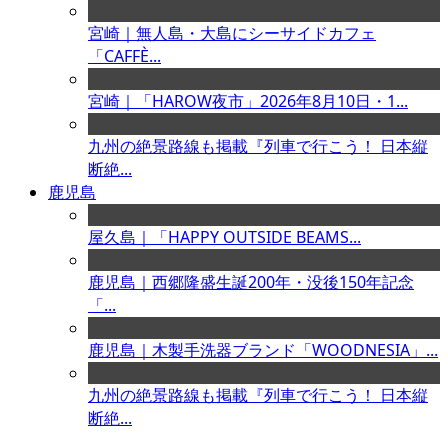
宮崎｜無人島・大島にシーサイドカフェ
「CAFFÈ...
宮崎｜「HAROW夜市」2026年8月10日・1...
九州の絶景路線も掲載『列車で行こう！ 日本縦
断絶...
鹿児島
屋久島｜「HAPPY OUTSIDE BEAMS...
鹿児島｜西郷隆盛生誕200年・没後150年記念
「...
鹿児島｜木製手洗器ブランド「WOODNESIA」...
九州の絶景路線も掲載『列車で行こう！ 日本縦
断絶...