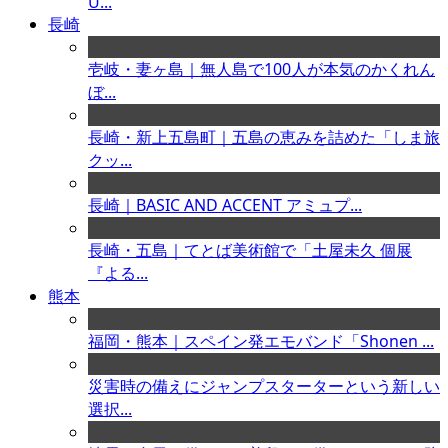
U...
長崎
壱岐・妻ヶ島｜無人島で100人が本気のかくれん
ぼ...
長崎・新上五島町｜五島の恵みを詰めた「しま旅
クッ...
長崎｜BASIC AND ACCENT アミュプ...
長崎・五島｜てとば美術館で「土屋未久 個展
『よる...
熊本
福岡・熊本｜スペイン発エモバンド「Shonen ...
災害時の備えにジャンプスターターという新しい
選択...