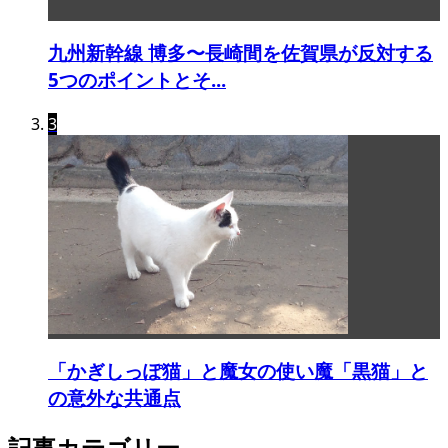
九州新幹線 博多〜長崎間を佐賀県が反対する
5つのポイントとそ...
3
「かぎしっぽ猫」と魔女の使い魔「黒猫」と
の意外な共通点
記事カテゴリー