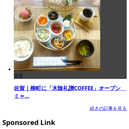
佐賀
佐賀｜柳町に「木陰礼讃COFFEE」オープン
ミャ...
続きの記事を見る
Sponsored Link