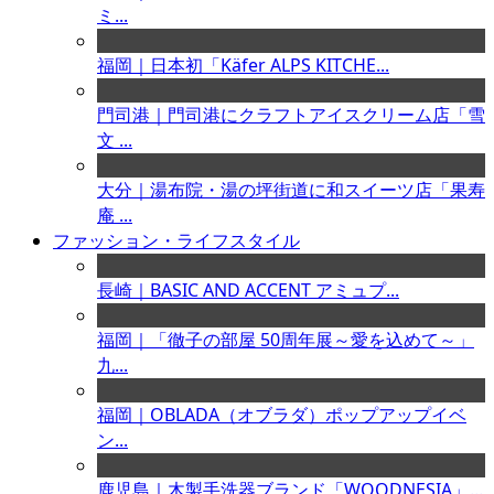
ミ...
福岡｜日本初「Käfer ALPS KITCHE...
門司港｜門司港にクラフトアイスクリーム店「雪
文 ...
大分｜湯布院・湯の坪街道に和スイーツ店「果寿
庵 ...
ファッション・ライフスタイル
長崎｜BASIC AND ACCENT アミュプ...
福岡｜「徹子の部屋 50周年展～愛を込めて～」
九...
福岡｜OBLADA（オブラダ）ポップアップイベ
ン...
鹿児島｜木製手洗器ブランド「WOODNESIA」...