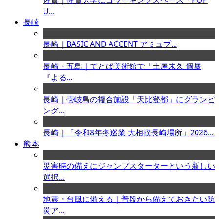
佐賀｜佐賀大学にコワーキングスペース「POP
U...
長崎
長崎｜BASIC AND ACCENT アミュプ...
長崎・五島｜てとば美術館で「土屋未久 個展
『よる...
長崎｜壱岐島の複合施設「天比登都」にグランピ
ング...
長崎｜「令和8年冬巡業 大相撲長崎場所」2026...
熊本
災害時の備えにジャンプスターターという新しい
選択...
地震・台風に備える｜普段から備えておきたい防
災ア...