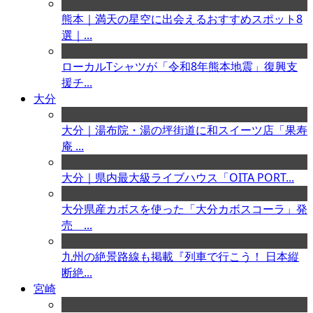
熊本｜満天の星空に出会えるおすすめスポット8
選｜...
ローカルTシャツが「令和8年熊本地震」復興支
援チ...
大分
大分｜湯布院・湯の坪街道に和スイーツ店「果寿
庵 ...
大分｜県内最大級ライブハウス「OITA PORT...
大分県産カボスを使った「大分カボスコーラ」発
売 ...
九州の絶景路線も掲載『列車で行こう！ 日本縦
断絶...
宮崎