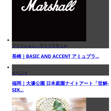
ファッション・ライフスタイル
長崎｜BASIC AND ACCENT アミュプラ...
イベント
福岡｜大濠公園 日本庭園ナイトアート「世解-
SEK...