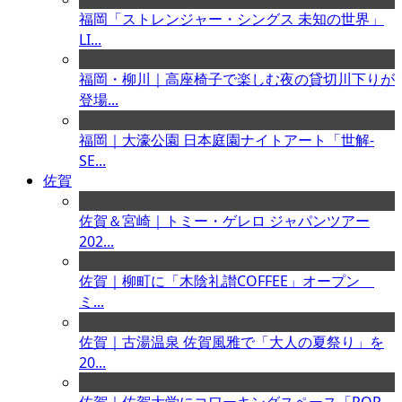
福岡「ストレンジャー・シングス 未知の世界」
LI...
福岡・柳川｜高座椅子で楽しむ夜の貸切川下りが
登場...
福岡｜大濠公園 日本庭園ナイトアート「世解-
SE...
佐賀
佐賀＆宮崎｜トミー・ゲレロ ジャパンツアー
202...
佐賀｜柳町に「木陰礼讃COFFEE」オープン
ミ...
佐賀｜古湯温泉 佐賀風雅で「大人の夏祭り」を
20...