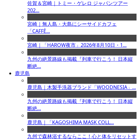
佐賀＆宮崎｜トミー・ゲレロ ジャパンツアー
202...
宮崎｜無人島・大島にシーサイドカフェ
「CAFFÈ...
宮崎｜「HAROW夜市」2026年8月10日・1...
九州の絶景路線も掲載『列車で行こう！ 日本縦
断絶...
鹿児島
鹿児島｜木製手洗器ブランド「WOODNESIA」...
九州の絶景路線も掲載『列車で行こう！ 日本縦
断絶...
鹿児島｜「KAGOSHIMA MASK COLL...
九州で森林浴するならここ！心と体をリセットす