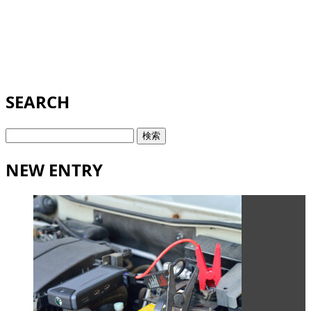
SEARCH
検
索:
NEW ENTRY