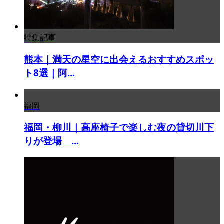
特集記事
熊本｜満天の星空に出会えるおすすめスポッ
ト8選｜阿...
福岡
福岡・柳川｜高座椅子で楽しむ夜の貸切川下
りが登場 ...