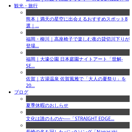
観光・旅行
熊本｜満天の星空に出会えるおすすめスポット8
選｜...
福岡・柳川｜高座椅子で楽しむ夜の貸切川下りが
登場...
福岡｜大濠公園 日本庭園ナイトアート「世解-
SE...
佐賀｜古湯温泉 佐賀風雅で「大人の夏祭り」を
20...
ブログ
夏季休暇のおしらせ
文化は誰のものか──「STRAIGHT EDGE...
長崎の名を冠したパンクソング「Nagasaki ...