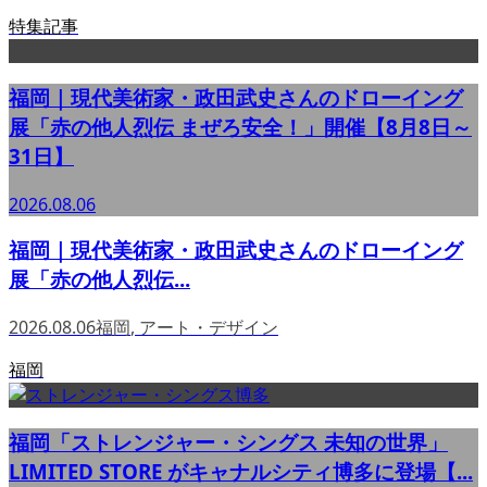
特集記事
福岡｜現代美術家・政田武史さんのドローイング
展「赤の他人烈伝 まぜろ安全！」開催【8月8日～
31日】
2026.08.06
福岡｜現代美術家・政田武史さんのドローイング
展「赤の他人烈伝...
2026.08.06
福岡
,
アート・デザイン
福岡
福岡「ストレンジャー・シングス 未知の世界」
LIMITED STORE がキャナルシティ博多に登場【...