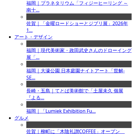
福岡｜プラネタリウム「フィジーヒーリング ～
南十...
佐賀｜「金曜ロードショーとジブリ展」2026年
1...
アート・デザイン
福岡｜現代美術家・政田武史さんのドローイング
展「...
福岡｜大濠公園 日本庭園ナイトアート「世解-
SE...
長崎・五島｜てとば美術館で「土屋未久 個展
『よる...
福岡｜「Lumiek Exhibition Fu...
グルメ
佐賀｜柳町に「木陰礼讃COFFEE」オープン