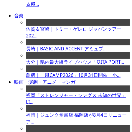
る極...
音楽
佐賀＆宮崎｜トミー・ゲレロ ジャパンツアー
202...
長崎｜BASIC AND ACCENT アミュプ...
大分｜県内最大級ライブハウス「OITA PORT...
鳥栖｜「風CAMP2026」10月31日開催 小...
映画・演劇・アニメ・マンガ
福岡「ストレンジャー・シングス 未知の世界」
LI...
福岡｜ジュンク堂書店 福岡店が8月4日リニュー
ア...