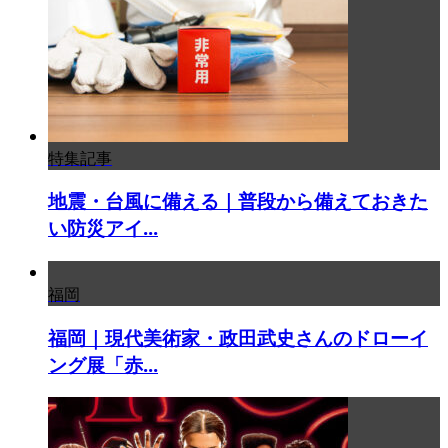
特集記事
地震・台風に備える｜普段から備えておきた
い防災アイ...
福岡
福岡｜現代美術家・政田武史さんのドローイ
ング展「赤...