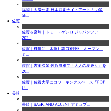
福岡｜大濠公園 日本庭園ナイトアート「世解-
SE...
佐賀
佐賀＆宮崎｜トミー・ゲレロ ジャパンツアー
202...
佐賀｜柳町に「木陰礼讃COFFEE」オープン
ミ...
佐賀｜古湯温泉 佐賀風雅で「大人の夏祭り」を
20...
佐賀｜佐賀大学にコワーキングスペース「POP
U...
長崎
長崎｜BASIC AND ACCENT アミュプ...