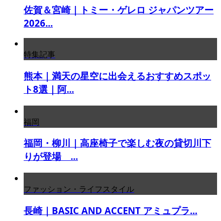
佐賀＆宮崎｜トミー・ゲレロ ジャパンツアー
2026...
特集記事
熊本｜満天の星空に出会えるおすすめスポッ
ト8選｜阿...
福岡
福岡・柳川｜高座椅子で楽しむ夜の貸切川下
りが登場 ...
ファッション・ライフスタイル
長崎｜BASIC AND ACCENT アミュプラ...