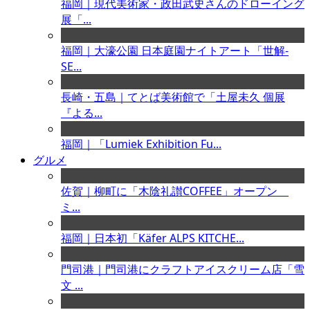
福岡｜現代美術家・政田武史さんのドローイング
展「...
福岡｜大濠公園 日本庭園ナイトアート「世解-
SE...
長崎・五島｜てとば美術館で「土屋未久 個展
『よる...
福岡｜「Lumiek Exhibition Fu...
グルメ
佐賀｜柳町に「木陰礼讃COFFEE」オープン
ミ...
福岡｜日本初「Käfer ALPS KITCHE...
門司港｜門司港にクラフトアイスクリーム店「雪
文 ...