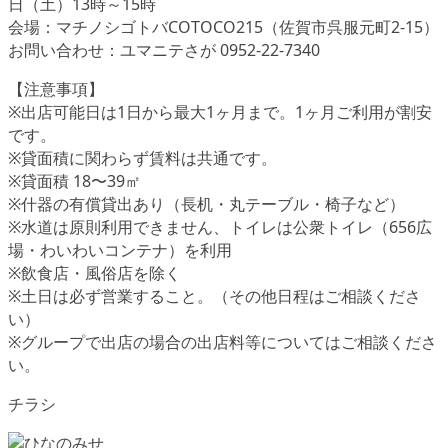
日（土）13時～15時
会場：マチノシゴトバCOTOCO215（佐賀市呉服元町2-15）
お問い合わせ：ユマニテさが 0952-22-7340
【注意事項】
※出店可能日は1日から最大1ヶ月まで。1ヶ月ご利用が割安
です。
※貸面積に関わらず賃料は共通です。
※貸面積 18〜39㎡
※什器の有償貸出あり（長机・丸テーブル・椅子など）
※水道は原則利用できません、トイレは公衆トイレ（656広
場・わいわいコンテナ）を利用
※飲食店・風俗店を除く
※土日は必ず営業すること。（その他日程はご相談くださ
い）
※グループで出店の場合の出店料等についてはご相談くださ
い。
チラシ