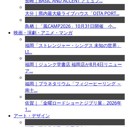
長崎｜BASIC AND ACCENT アミュプ...
大分｜県内最大級ライブハウス「OITA PORT...
鳥栖｜「風CAMP2026」10月31日開催 小...
映画・演劇・アニメ・マンガ
福岡「ストレンジャー・シングス 未知の世界」
LI...
福岡｜ジュンク堂書店 福岡店が8月4日リニュー
ア...
福岡｜プラネタリウム「フィジーヒーリング ～
南十...
佐賀｜「金曜ロードショーとジブリ展」2026年
1...
アート・デザイン