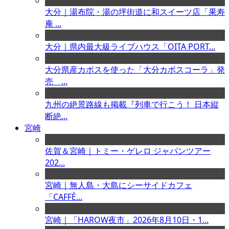
大分｜湯布院・湯の坪街道に和スイーツ店「果寿
庵 ...
大分｜県内最大級ライブハウス「OITA PORT...
大分県産カボスを使った「大分カボスコーラ」発
売 ...
九州の絶景路線も掲載『列車で行こう！ 日本縦
断絶...
宮崎
佐賀＆宮崎｜トミー・ゲレロ ジャパンツアー
202...
宮崎｜無人島・大島にシーサイドカフェ
「CAFFÈ...
宮崎｜「HAROW夜市」2026年8月10日・1...