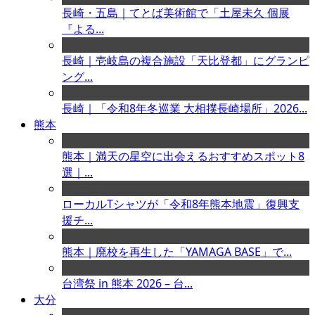
長崎・五島｜てとば美術館で「土屋未久 個展
『よる...
長崎｜壱岐島の複合施設「天比登都」にグランピ
ング...
長崎｜「令和8年冬巡業 大相撲長崎場所」2026...
熊本
熊本｜満天の星空に出会えるおすすめスポット8
選｜...
ローカルTシャツが「令和8年熊本地震」復興支
援チ...
熊本｜廃校を再生した「YAMAGA BASE」で...
台湾祭 in 熊本 2026 – 台...
大分