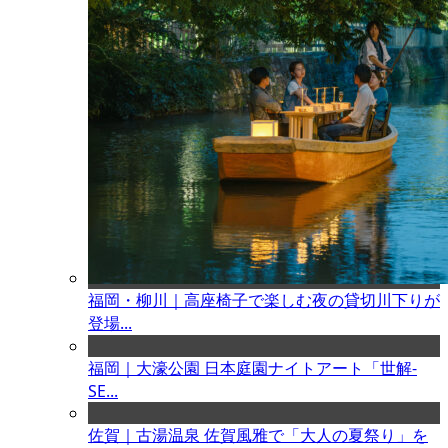
福岡・柳川｜高座椅子で楽しむ夜の貸切川下りが
登場...
福岡｜大濠公園 日本庭園ナイトアート「世解-
SE...
佐賀｜古湯温泉 佐賀風雅で「大人の夏祭り」を