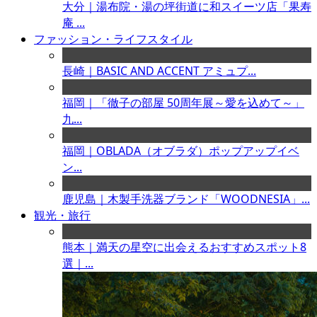
大分｜湯布院・湯の坪街道に和スイーツ店「果寿
庵 ...
ファッション・ライフスタイル
長崎｜BASIC AND ACCENT アミュプ...
福岡｜「徹子の部屋 50周年展～愛を込めて～」
九...
福岡｜OBLADA（オブラダ）ポップアップイベ
ン...
鹿児島｜木製手洗器ブランド「WOODNESIA」...
観光・旅行
熊本｜満天の星空に出会えるおすすめスポット8
選｜...