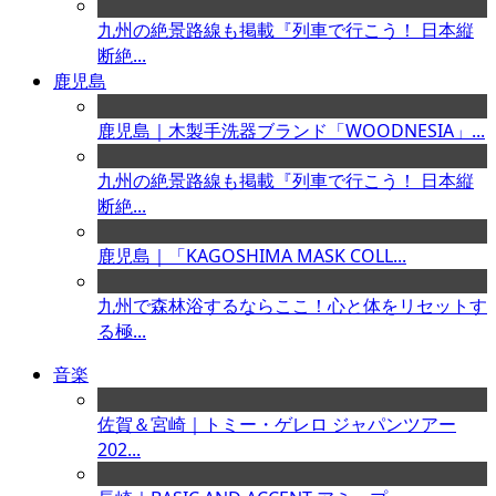
九州の絶景路線も掲載『列車で行こう！ 日本縦
断絶...
鹿児島
鹿児島｜木製手洗器ブランド「WOODNESIA」...
九州の絶景路線も掲載『列車で行こう！ 日本縦
断絶...
鹿児島｜「KAGOSHIMA MASK COLL...
九州で森林浴するならここ！心と体をリセットす
る極...
音楽
佐賀＆宮崎｜トミー・ゲレロ ジャパンツアー
202...