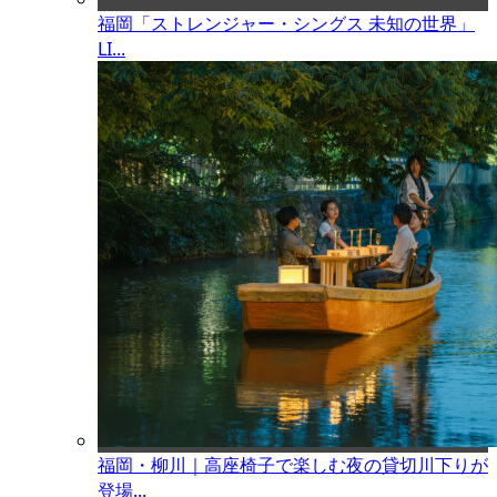
福岡「ストレンジャー・シングス 未知の世界」
LI...
福岡・柳川｜高座椅子で楽しむ夜の貸切川下りが
登場...