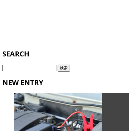
SEARCH
検
索:
NEW ENTRY