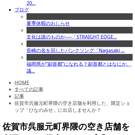
20...
ブログ
夏季休暇のおしらせ
文化は誰のものか──「STRAIGHT EDGE...
長崎の名を冠したパンクソング「Nagasaki ...
福岡県が“副首都”になれる？副首都とはなにか、
議...
HOME
すべての記事
記事
佐賀市呉服元町界隈の空き店舗を利用した、限定ショ
ップ「ひなのみせ」に出店しませんか？
佐賀市呉服元町界隈の空き店舗を