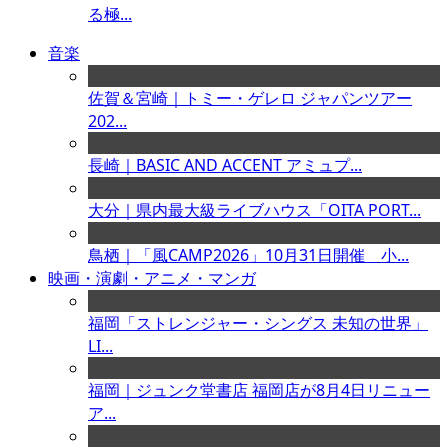
る極...
音楽
佐賀＆宮崎｜トミー・ゲレロ ジャパンツアー
202...
長崎｜BASIC AND ACCENT アミュプ...
大分｜県内最大級ライブハウス「OITA PORT...
鳥栖｜「風CAMP2026」10月31日開催 小...
映画・演劇・アニメ・マンガ
福岡「ストレンジャー・シングス 未知の世界」
LI...
福岡｜ジュンク堂書店 福岡店が8月4日リニュー
ア...