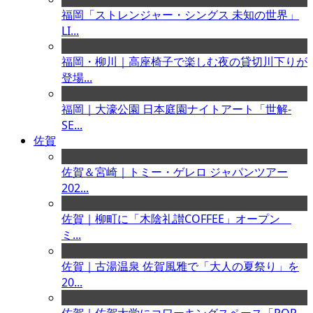
福岡「ストレンジャー・シングス 未知の世界」
LI...
福岡・柳川｜高座椅子で楽しむ夜の貸切川下りが
登場...
福岡｜大濠公園 日本庭園ナイトアート「世解-
SE...
佐賀
佐賀＆宮崎｜トミー・ゲレロ ジャパンツアー
202...
佐賀｜柳町に「木陰礼讃COFFEE」オープン
ミ...
佐賀｜古湯温泉 佐賀風雅で「大人の夏祭り」を
20...