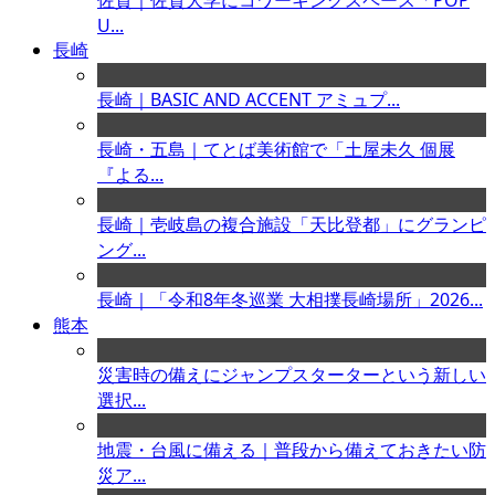
佐賀｜佐賀大学にコワーキングスペース「POP
U...
長崎
長崎｜BASIC AND ACCENT アミュプ...
長崎・五島｜てとば美術館で「土屋未久 個展
『よる...
長崎｜壱岐島の複合施設「天比登都」にグランピ
ング...
長崎｜「令和8年冬巡業 大相撲長崎場所」2026...
熊本
災害時の備えにジャンプスターターという新しい
選択...
地震・台風に備える｜普段から備えておきたい防
災ア...