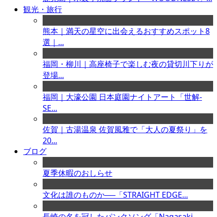
観光・旅行
熊本｜満天の星空に出会えるおすすめスポット8
選｜...
福岡・柳川｜高座椅子で楽しむ夜の貸切川下りが
登場...
福岡｜大濠公園 日本庭園ナイトアート「世解-
SE...
佐賀｜古湯温泉 佐賀風雅で「大人の夏祭り」を
20...
ブログ
夏季休暇のおしらせ
文化は誰のものか──「STRAIGHT EDGE...
長崎の名を冠したパンクソング「Nagasaki ...