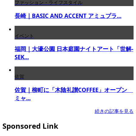
ファッション・ライフスタイル
長崎｜BASIC AND ACCENT アミュプラ...
イベント
福岡｜大濠公園 日本庭園ナイトアート「世解-
SEK...
佐賀
佐賀｜柳町に「木陰礼讃COFFEE」オープン
ミャ...
続きの記事を見る
Sponsored Link