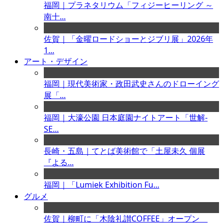
福岡｜プラネタリウム「フィジーヒーリング ～
南十...
佐賀｜「金曜ロードショーとジブリ展」2026年
1...
アート・デザイン
福岡｜現代美術家・政田武史さんのドローイング
展「...
福岡｜大濠公園 日本庭園ナイトアート「世解-
SE...
長崎・五島｜てとば美術館で「土屋未久 個展
『よる...
福岡｜「Lumiek Exhibition Fu...
グルメ
佐賀｜柳町に「木陰礼讃COFFEE」オープン