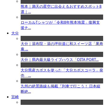
熊本｜満天の星空に出会えるおすすめスポット8
選｜...
ローカルTシャツが「令和8年熊本地震」復興支
援チ...
大分
大分｜湯布院・湯の坪街道に和スイーツ店「果寿
庵 ...
大分｜県内最大級ライブハウス「OITA PORT...
大分県産カボスを使った「大分カボスコーラ」発
売 ...
九州の絶景路線も掲載『列車で行こう！ 日本縦
断絶...
宮崎