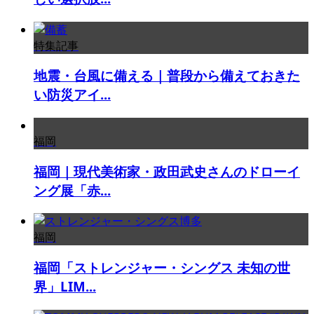
特集記事
地震・台風に備える｜普段から備えておきた
い防災アイ...
福岡
福岡｜現代美術家・政田武史さんのドローイ
ング展「赤...
福岡
福岡「ストレンジャー・シングス 未知の世
界」LIM...