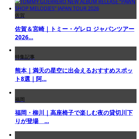
佐賀
佐賀＆宮崎｜トミー・ゲレロ ジャパンツアー
2026...
特集記事
熊本｜満天の星空に出会えるおすすめスポッ
ト8選｜阿...
福岡
福岡・柳川｜高座椅子で楽しむ夜の貸切川下
りが登場 ...