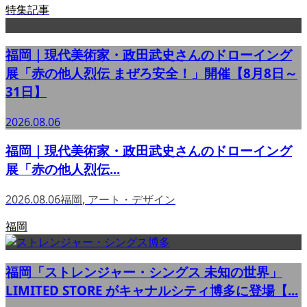
特集記事
福岡｜現代美術家・政田武史さんのドローイング
展「赤の他人烈伝 まぜろ安全！」開催【8月8日～
31日】
2026.08.06
福岡｜現代美術家・政田武史さんのドローイング
展「赤の他人烈伝...
2026.08.06
福岡
,
アート・デザイン
福岡
福岡「ストレンジャー・シングス 未知の世界」
LIMITED STORE がキャナルシティ博多に登場【...