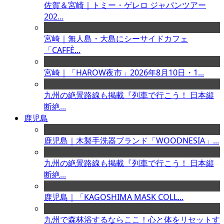
佐賀＆宮崎｜トミー・ゲレロ ジャパンツアー
202...
宮崎｜無人島・大島にシーサイドカフェ
「CAFFÈ...
宮崎｜「HAROW夜市」2026年8月10日・1...
九州の絶景路線も掲載『列車で行こう！ 日本縦
断絶...
鹿児島
鹿児島｜木製手洗器ブランド「WOODNESIA」...
九州の絶景路線も掲載『列車で行こう！ 日本縦
断絶...
鹿児島｜「KAGOSHIMA MASK COLL...
九州で森林浴するならここ！心と体をリセットす