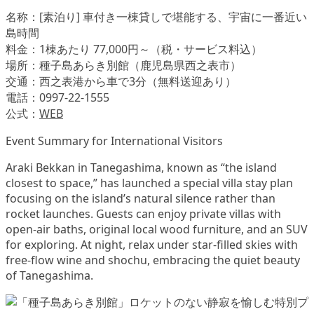
名称：[素泊り] 車付き一棟貸しで堪能する、宇宙に一番近い
島時間
料金：1棟あたり 77,000円～（税・サービス料込）
場所：種子島あらき別館（鹿児島県西之表市）
交通：西之表港から車で3分（無料送迎あり）
電話：0997-22-1555
公式：
WEB
Event Summary for International Visitors
Araki Bekkan in Tanegashima, known as “the island
closest to space,” has launched a special villa stay plan
focusing on the island’s natural silence rather than
rocket launches. Guests can enjoy private villas with
open-air baths, original local wood furniture, and an SUV
for exploring. At night, relax under star-filled skies with
free-flow wine and shochu, embracing the quiet beauty
of Tanegashima.