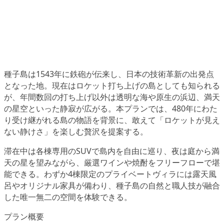
種子島は1543年に鉄砲が伝来し、日本の技術革新の出発点
となった地。現在はロケット打ち上げの島としても知られる
が、年間数回の打ち上げ以外は透明な海や原生の浜辺、満天
の星空といった静寂が広がる。本プランでは、480年にわた
り受け継がれる島の物語を背景に、敢えて「ロケットが見え
ない静けさ」を楽しむ贅沢を提案する。
滞在中は各棟専用のSUVで島内を自由に巡り、夜は庭から満
天の星を望みながら、厳選ワインや焼酎をフリーフローで堪
能できる。わずか4棟限定のプライベートヴィラには露天風
呂やオリジナル家具が備わり、種子島の自然と職人技が融合
した唯一無二の空間を体験できる。
プラン概要