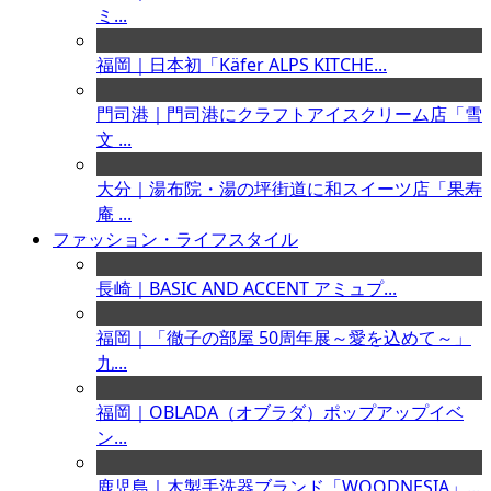
ミ...
福岡｜日本初「Käfer ALPS KITCHE...
門司港｜門司港にクラフトアイスクリーム店「雪
文 ...
大分｜湯布院・湯の坪街道に和スイーツ店「果寿
庵 ...
ファッション・ライフスタイル
長崎｜BASIC AND ACCENT アミュプ...
福岡｜「徹子の部屋 50周年展～愛を込めて～」
九...
福岡｜OBLADA（オブラダ）ポップアップイベ
ン...
鹿児島｜木製手洗器ブランド「WOODNESIA」...