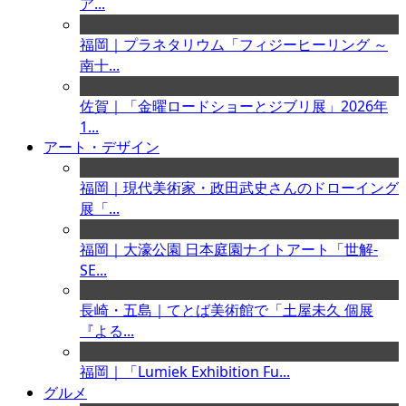
ア...
福岡｜プラネタリウム「フィジーヒーリング ～
南十...
佐賀｜「金曜ロードショーとジブリ展」2026年
1...
アート・デザイン
福岡｜現代美術家・政田武史さんのドローイング
展「...
福岡｜大濠公園 日本庭園ナイトアート「世解-
SE...
長崎・五島｜てとば美術館で「土屋未久 個展
『よる...
福岡｜「Lumiek Exhibition Fu...
グルメ