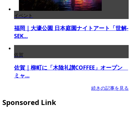
イベント
福岡｜大濠公園 日本庭園ナイトアート「世解-
SEK...
佐賀
佐賀｜柳町に「木陰礼讃COFFEE」オープン
ミャ...
続きの記事を見る
Sponsored Link