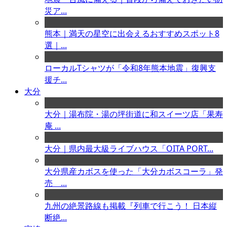
災ア...
熊本｜満天の星空に出会えるおすすめスポット8
選｜...
ローカルTシャツが「令和8年熊本地震」復興支
援チ...
大分
大分｜湯布院・湯の坪街道に和スイーツ店「果寿
庵 ...
大分｜県内最大級ライブハウス「OITA PORT...
大分県産カボスを使った「大分カボスコーラ」発
売 ...
九州の絶景路線も掲載『列車で行こう！ 日本縦
断絶...