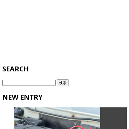
SEARCH
検
索:
NEW ENTRY