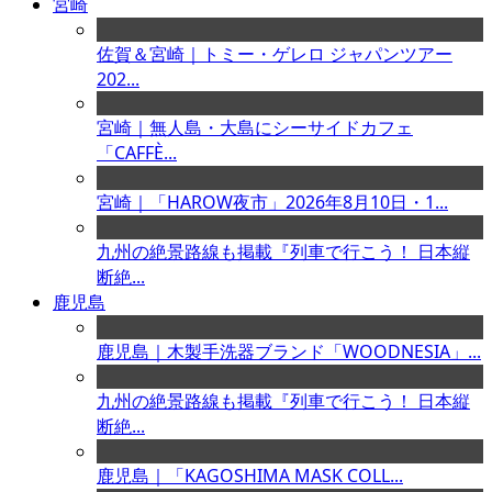
宮崎
佐賀＆宮崎｜トミー・ゲレロ ジャパンツアー
202...
宮崎｜無人島・大島にシーサイドカフェ
「CAFFÈ...
宮崎｜「HAROW夜市」2026年8月10日・1...
九州の絶景路線も掲載『列車で行こう！ 日本縦
断絶...
鹿児島
鹿児島｜木製手洗器ブランド「WOODNESIA」...
九州の絶景路線も掲載『列車で行こう！ 日本縦
断絶...
鹿児島｜「KAGOSHIMA MASK COLL...