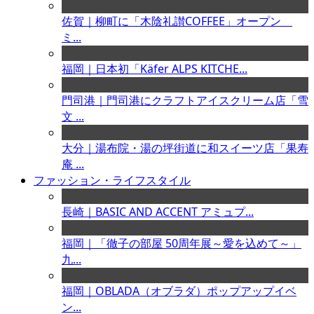
佐賀｜柳町に「木陰礼讃COFFEE」オープン
ミ...
福岡｜日本初「Käfer ALPS KITCHE...
門司港｜門司港にクラフトアイスクリーム店「雪
文 ...
大分｜湯布院・湯の坪街道に和スイーツ店「果寿
庵 ...
ファッション・ライフスタイル
長崎｜BASIC AND ACCENT アミュプ...
福岡｜「徹子の部屋 50周年展～愛を込めて～」
九...
福岡｜OBLADA（オブラダ）ポップアップイベ
ン...