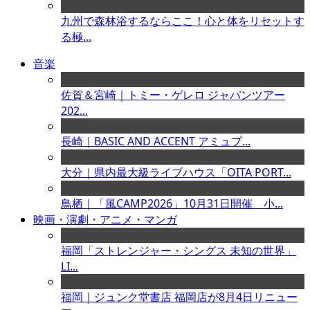
九州で森林浴するならここ！心と体をリセットす
る極...
音楽
佐賀＆宮崎｜トミー・ゲレロ ジャパンツアー
202...
長崎｜BASIC AND ACCENT アミュプ...
大分｜県内最大級ライブハウス「OITA PORT...
鳥栖｜「風CAMP2026」10月31日開催 小...
映画・演劇・アニメ・マンガ
福岡「ストレンジャー・シングス 未知の世界」
LI...
福岡｜ジュンク堂書店 福岡店が8月4日リニュー