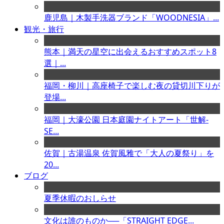
鹿児島｜木製手洗器ブランド「WOODNESIA」...
観光・旅行
熊本｜満天の星空に出会えるおすすめスポット8
選｜...
福岡・柳川｜高座椅子で楽しむ夜の貸切川下りが
登場...
福岡｜大濠公園 日本庭園ナイトアート「世解-
SE...
佐賀｜古湯温泉 佐賀風雅で「大人の夏祭り」を
20...
ブログ
夏季休暇のおしらせ
文化は誰のものか──「STRAIGHT EDGE...