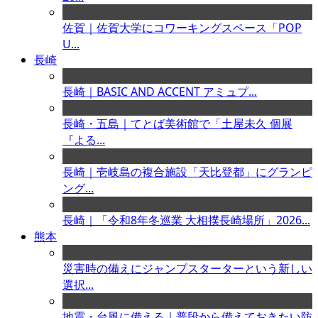
佐賀｜佐賀大学にコワーキングスペース「POP
U...
長崎
長崎｜BASIC AND ACCENT アミュプ...
長崎・五島｜てとば美術館で「土屋未久 個展
『よる...
長崎｜壱岐島の複合施設「天比登都」にグランピ
ング...
長崎｜「令和8年冬巡業 大相撲長崎場所」2026...
熊本
災害時の備えにジャンプスターターという新しい
選択...
地震・台風に備える｜普段から備えておきたい防