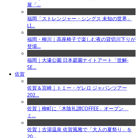
展「...
福岡「ストレンジャー・シングス 未知の世界」
LI...
福岡・柳川｜高座椅子で楽しむ夜の貸切川下りが
登場...
福岡｜大濠公園 日本庭園ナイトアート「世解-
SE...
佐賀
佐賀＆宮崎｜トミー・ゲレロ ジャパンツアー
202...
佐賀｜柳町に「木陰礼讃COFFEE」オープン
ミ...
佐賀｜古湯温泉 佐賀風雅で「大人の夏祭り」を
20...