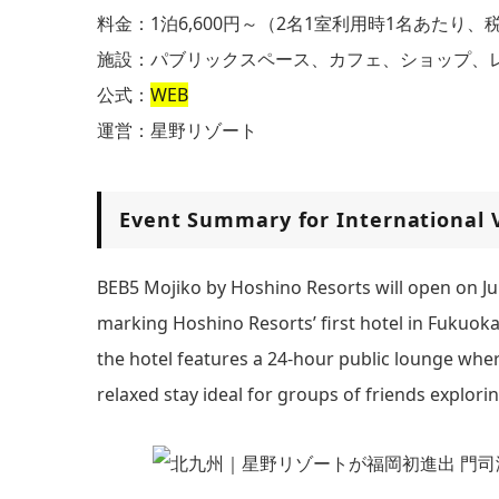
料金：1泊6,600円～（2名1室利用時1名あたり
施設：パブリックスペース、カフェ、ショップ、
公式：
WEB
運営：星野リゾート
Event Summary for International V
BEB5 Mojiko by Hoshino Resorts will open on July
marking Hoshino Resorts’ first hotel in Fukuoka
the hotel features a 24-hour public lounge wher
relaxed stay ideal for groups of friends explorin