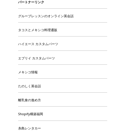
パートナーリンク
グループレッスンのオンライン英会話
タコスとメキシコ料理通販
ハイエース カスタムパーツ
エブリイ カスタムパーツ
メキシコ情報
たのしく英会話
離乳食の進め方
Shopify構築福岡
糸島レンタカー