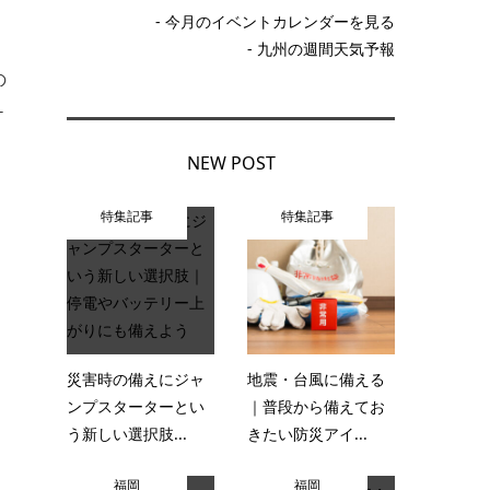
- 今月のイベントカレンダーを見る
- 九州の週間天気予報
の
ケ
NEW POST
特集記事
特集記事
災害時の備えにジャ
地震・台風に備える
ンプスターターとい
｜普段から備えてお
う新しい選択肢...
きたい防災アイ...
福岡
福岡