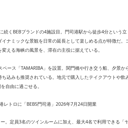
に続くBEBブランドの4施設目。門司港駅から徒歩4分という立
ダイナミックな景観を日常の延長として楽しめる点が特徴だ。
を変える海峡の風景を、滞在の主役に据えている。
ペース「TAMARIBA」を設置。関門橋や行き交う船、夕景か
持ち込みも推奨されている。地元で購入したテイクアウトや飲
間を自由に過ごせる。
ュー。定員3名のツインルームに加え、最大4名で利用できる「