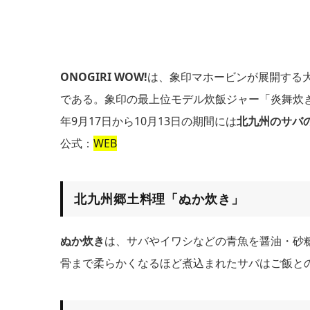
ONOGIRI WOW!
は、象印マホービンが展開する大
である。象印の最上位モデル炊飯ジャー「炎舞炊き
年9月17日から10月13日の期間には
北九州のサバ
公式：
WEB
北九州郷土料理「ぬか炊き」
ぬか炊き
は、サバやイワシなどの青魚を醤油・砂
骨まで柔らかくなるほど煮込まれたサバはご飯と