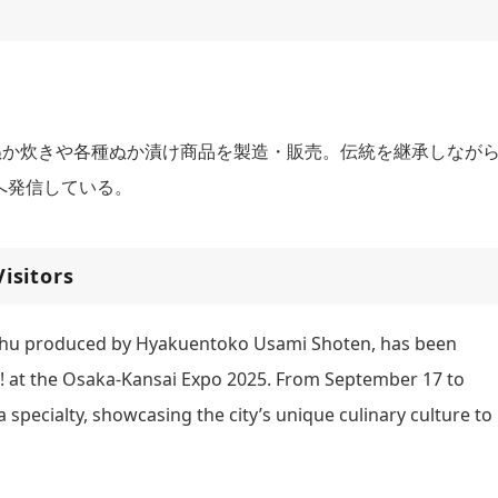
ぬか炊きや各種ぬか漬け商品を製造・販売。伝統を継承しなが
へ発信している。
isitors
yushu produced by Hyakuentoko Usami Shoten, has been
W! at the Osaka-Kansai Expo 2025. From September 17 to
 specialty, showcasing the city’s unique culinary culture to