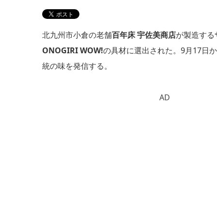
北九州市小倉の老舗
百年床 宇佐美商店
が製造する
ONOGIRI WOW!
の具材に選出された。9月17日
統の味を発信する。
AD