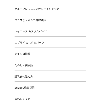
グループレッスンのオンライン英会話
タコスとメキシコ料理通販
ハイエース カスタムパーツ
エブリイ カスタムパーツ
メキシコ情報
たのしく英会話
離乳食の進め方
Shopify構築福岡
糸島レンタカー