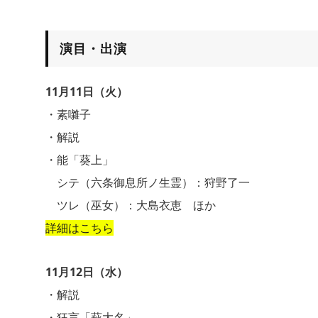
演目・出演
11月11日（火）
・素囃子
・解説
・能「葵上」
シテ（六条御息所ノ生霊）：狩野了一
ツレ（巫女）：大島衣恵 ほか
詳細はこちら
11月12日（水）
・解説
・狂言「萩大名」