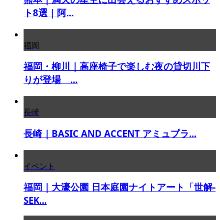
ト8選｜阿...
福岡
福岡・柳川｜高座椅子で楽しむ夜の貸切川下
りが登場 ...
長崎
長崎｜BASIC AND ACCENT アミュプラ...
イベント
福岡｜大濠公園 日本庭園ナイトアート「世解-
SEK...