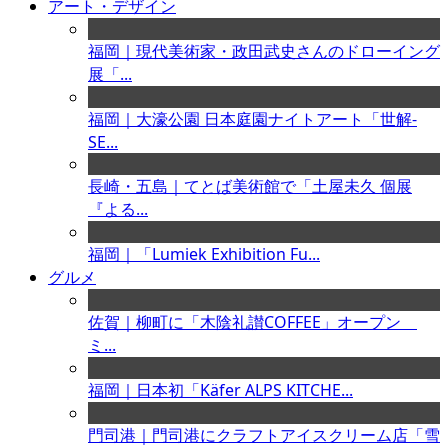
アート・デザイン
福岡｜現代美術家・政田武史さんのドローイング
展「...
福岡｜大濠公園 日本庭園ナイトアート「世解-
SE...
長崎・五島｜てとば美術館で「土屋未久 個展
『よる...
福岡｜「Lumiek Exhibition Fu...
グルメ
佐賀｜柳町に「木陰礼讃COFFEE」オープン
ミ...
福岡｜日本初「Käfer ALPS KITCHE...
門司港｜門司港にクラフトアイスクリーム店「雪