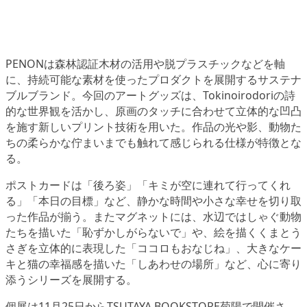
PENONは森林認証木材の活用や脱プラスチックなどを軸
に、持続可能な素材を使ったプロダクトを展開するサステナ
ブルブランド。今回のアートグッズは、Tokinoirodoriの詩
的な世界観を活かし、原画のタッチに合わせて立体的な凹凸
を施す新しいプリント技術を用いた。作品の光や影、動物た
ちの柔らかな佇まいまでも触れて感じられる仕様が特徴とな
る。
ポストカードは「後ろ姿」「キミが空に連れて行ってくれ
る」「本日の目標」など、静かな時間や小さな幸せを切り取
った作品が揃う。またマグネットには、水辺ではしゃぐ動物
たちを描いた「恥ずかしがらないで」や、絵を描くくまとう
さぎを立体的に表現した「ココロもおなじね」、大きなケー
キと猫の幸福感を描いた「しあわせの場所」など、心に寄り
添うシリーズを展開する。
個展は11月25日からTSUTAYA BOOKSTORE菊陽で開催さ