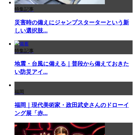
特集記事
災害時の備えにジャンプスターターという新
しい選択肢...
特集記事
地震・台風に備える｜普段から備えておきた
い防災アイ...
福岡
福岡｜現代美術家・政田武史さんのドローイ
ング展「赤...