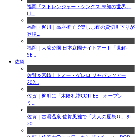
福岡「ストレンジャー・シングス 未知の世界」
LI...
福岡・柳川｜高座椅子で楽しむ夜の貸切川下りが
登場...
福岡｜大濠公園 日本庭園ナイトアート「世解-
SE...
佐賀
佐賀＆宮崎｜トミー・ゲレロ ジャパンツアー
202...
佐賀｜柳町に「木陰礼讃COFFEE」オープン
ミ...
佐賀｜古湯温泉 佐賀風雅で「大人の夏祭り」を
20...