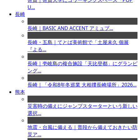
佐賀｜佐賀大学にコワーキングスペース「POP
U...
長崎
長崎｜BASIC AND ACCENT アミュプ...
長崎・五島｜てとば美術館で「土屋未久 個展
『よる...
長崎｜壱岐島の複合施設「天比登都」にグランピ
ング...
長崎｜「令和8年冬巡業 大相撲長崎場所」2026...
熊本
災害時の備えにジャンプスターターという新しい
選択...
地震・台風に備える｜普段から備えておきたい防
災ア...