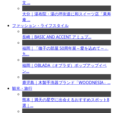
文 ...
大分｜湯布院・湯の坪街道に和スイーツ店「果寿
庵 ...
ファッション・ライフスタイル
長崎｜BASIC AND ACCENT アミュプ...
福岡｜「徹子の部屋 50周年展～愛を込めて～」
九...
福岡｜OBLADA（オブラダ）ポップアップイベ
ン...
鹿児島｜木製手洗器ブランド「WOODNESIA」...
観光・旅行
熊本｜満天の星空に出会えるおすすめスポット8
選｜...