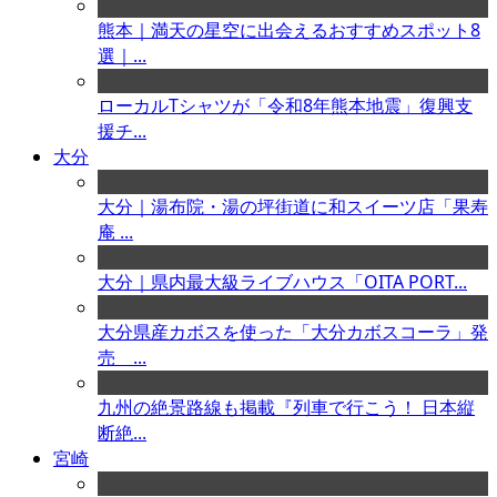
熊本｜満天の星空に出会えるおすすめスポット8
選｜...
ローカルTシャツが「令和8年熊本地震」復興支
援チ...
大分
大分｜湯布院・湯の坪街道に和スイーツ店「果寿
庵 ...
大分｜県内最大級ライブハウス「OITA PORT...
大分県産カボスを使った「大分カボスコーラ」発
売 ...
九州の絶景路線も掲載『列車で行こう！ 日本縦
断絶...
宮崎