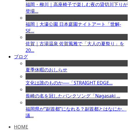
福岡・柳川｜高座椅子で楽しむ夜の貸切川下りが
登場...
福岡｜大濠公園 日本庭園ナイトアート「世解-
SE...
佐賀｜古湯温泉 佐賀風雅で「大人の夏祭り」を
20...
ブログ
夏季休暇のおしらせ
文化は誰のものか──「STRAIGHT EDGE...
長崎の名を冠したパンクソング「Nagasaki ...
福岡県が“副首都”になれる？副首都とはなにか、
議...
HOME