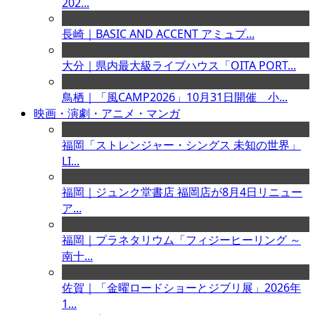
202...
長崎｜BASIC AND ACCENT アミュプ...
大分｜県内最大級ライブハウス「OITA PORT...
鳥栖｜「風CAMP2026」10月31日開催 小...
映画・演劇・アニメ・マンガ
福岡「ストレンジャー・シングス 未知の世界」
LI...
福岡｜ジュンク堂書店 福岡店が8月4日リニュー
ア...
福岡｜プラネタリウム「フィジーヒーリング ～
南十...
佐賀｜「金曜ロードショーとジブリ展」2026年
1...