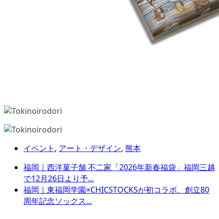
イベント
,
アート・デザイン
,
熊本
福岡｜西洋菓子舗 不二家「2026年新春福袋」福岡三越
で12月26日より予...
福岡｜東福岡学園×CHICSTOCKSが初コラボ、創立80
周年記念ソックス...