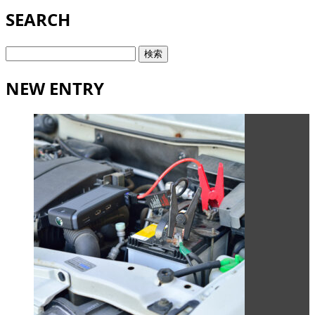
SEARCH
検
索:
NEW ENTRY