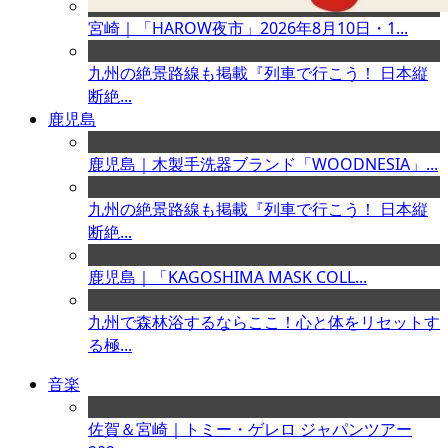
宮崎｜「HAROW夜市」2026年8月10日・1...
九州の絶景路線も掲載『列車で行こう！ 日本縦
断絶...
鹿児島
鹿児島｜木製手洗器ブランド「WOODNESIA」...
九州の絶景路線も掲載『列車で行こう！ 日本縦
断絶...
鹿児島｜「KAGOSHIMA MASK COLL...
九州で森林浴するならここ！心と体をリセットす
る極...
音楽
佐賀＆宮崎｜トミー・ゲレロ ジャパンツアー