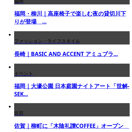
福岡
福岡・柳川｜高座椅子で楽しむ夜の貸切川下
りが登場 ...
ファッション・ライフスタイル
長崎｜BASIC AND ACCENT アミュプラ...
イベント
福岡｜大濠公園 日本庭園ナイトアート「世解-
SEK...
佐賀
佐賀｜柳町に「木陰礼讃COFFEE」オープン