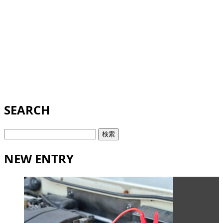
SEARCH
検
索:
NEW ENTRY