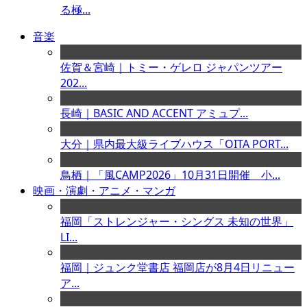
る極...
音楽
佐賀＆宮崎｜トミー・ゲレロ ジャパンツアー
202...
長崎｜BASIC AND ACCENT アミュプ...
大分｜県内最大級ライブハウス「OITA PORT...
鳥栖｜「風CAMP2026」10月31日開催 小...
映画・演劇・アニメ・マンガ
福岡「ストレンジャー・シングス 未知の世界」
LI...
福岡｜ジュンク堂書店 福岡店が8月4日リニュー
ア...