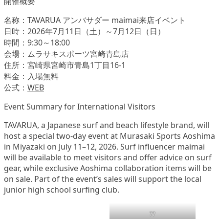
開催概要
名称：TAVARUA アンバサダー maimai来店イベント
日時：2026年7月11日（土）～7月12日（日）
時間：9:30～18:00
会場：ムラサキスポーツ宮崎青島店
住所：宮崎県宮崎市青島1丁目16-1
料金：入場無料
公式：
WEB
Event Summary for International Visitors
TAVARUA, a Japanese surf and beach lifestyle brand, will
host a special two-day event at Murasaki Sports Aoshima
in Miyazaki on July 11–12, 2026. Surf influencer maimai
will be available to meet visitors and offer advice on surf
gear, while exclusive Aoshima collaboration items will be
on sale. Part of the event’s sales will support the local
junior high school surfing club.
??