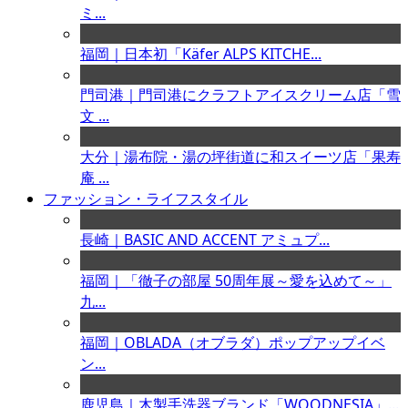
ミ...
福岡｜日本初「Käfer ALPS KITCHE...
門司港｜門司港にクラフトアイスクリーム店「雪
文 ...
大分｜湯布院・湯の坪街道に和スイーツ店「果寿
庵 ...
ファッション・ライフスタイル
長崎｜BASIC AND ACCENT アミュプ...
福岡｜「徹子の部屋 50周年展～愛を込めて～」
九...
福岡｜OBLADA（オブラダ）ポップアップイベ
ン...
鹿児島｜木製手洗器ブランド「WOODNESIA」...