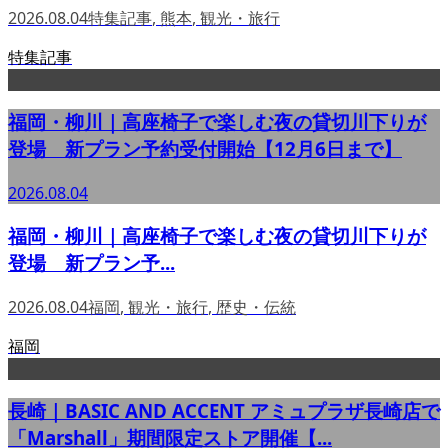
2026.08.04
特集記事
,
熊本
,
観光・旅行
特集記事
福岡・柳川｜高座椅子で楽しむ夜の貸切川下りが
登場 新プラン予約受付開始【12月6日まで】
2026.08.04
福岡・柳川｜高座椅子で楽しむ夜の貸切川下りが
登場 新プラン予...
2026.08.04
福岡
,
観光・旅行
,
歴史・伝統
福岡
長崎｜BASIC AND ACCENT アミュプラザ長崎店で
「Marshall」期間限定ストア開催【...