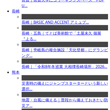
佐賀｜佐賀大学にコワーキングスペース「POP
U...
長崎
長崎｜BASIC AND ACCENT アミュプ...
長崎・五島｜てとば美術館で「土屋未久 個展
『よる...
長崎｜壱岐島の複合施設「天比登都」にグランピ
ング...
長崎｜「令和8年冬巡業 大相撲長崎場所」2026...
熊本
災害時の備えにジャンプスターターという新しい
選択...
地震・台風に備える｜普段から備えておきたい防
災ア...