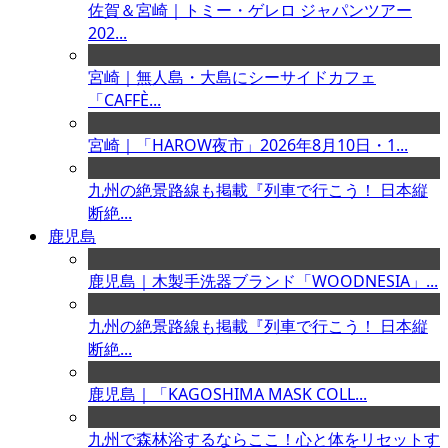
佐賀＆宮崎｜トミー・ゲレロ ジャパンツアー
202...
宮崎｜無人島・大島にシーサイドカフェ
「CAFFÈ...
宮崎｜「HAROW夜市」2026年8月10日・1...
九州の絶景路線も掲載『列車で行こう！ 日本縦
断絶...
鹿児島
鹿児島｜木製手洗器ブランド「WOODNESIA」...
九州の絶景路線も掲載『列車で行こう！ 日本縦
断絶...
鹿児島｜「KAGOSHIMA MASK COLL...
九州で森林浴するならここ！心と体をリセットす