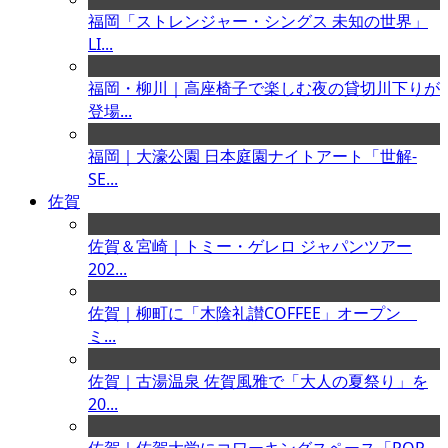
福岡「ストレンジャー・シングス 未知の世界」
LI...
福岡・柳川｜高座椅子で楽しむ夜の貸切川下りが
登場...
福岡｜大濠公園 日本庭園ナイトアート「世解-
SE...
佐賀
佐賀＆宮崎｜トミー・ゲレロ ジャパンツアー
202...
佐賀｜柳町に「木陰礼讃COFFEE」オープン
ミ...
佐賀｜古湯温泉 佐賀風雅で「大人の夏祭り」を
20...