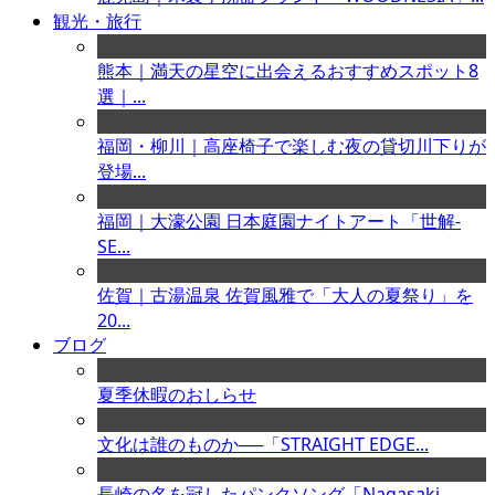
観光・旅行
熊本｜満天の星空に出会えるおすすめスポット8
選｜...
福岡・柳川｜高座椅子で楽しむ夜の貸切川下りが
登場...
福岡｜大濠公園 日本庭園ナイトアート「世解-
SE...
佐賀｜古湯温泉 佐賀風雅で「大人の夏祭り」を
20...
ブログ
夏季休暇のおしらせ
文化は誰のものか──「STRAIGHT EDGE...
長崎の名を冠したパンクソング「Nagasaki ...