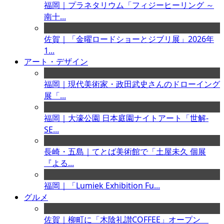
福岡｜プラネタリウム「フィジーヒーリング ～
南十...
佐賀｜「金曜ロードショーとジブリ展」2026年
1...
アート・デザイン
福岡｜現代美術家・政田武史さんのドローイング
展「...
福岡｜大濠公園 日本庭園ナイトアート「世解-
SE...
長崎・五島｜てとば美術館で「土屋未久 個展
『よる...
福岡｜「Lumiek Exhibition Fu...
グルメ
佐賀｜柳町に「木陰礼讃COFFEE」オープン