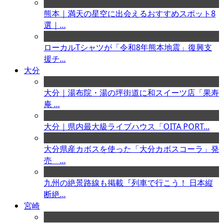
熊本｜満天の星空に出会えるおすすめスポット8
選｜...
ローカルTシャツが「令和8年熊本地震」復興支
援チ...
大分
大分｜湯布院・湯の坪街道に和スイーツ店「果寿
庵 ...
大分｜県内最大級ライブハウス「OITA PORT...
大分県産カボスを使った「大分カボスコーラ」発
売 ...
九州の絶景路線も掲載『列車で行こう！ 日本縦
断絶...
宮崎