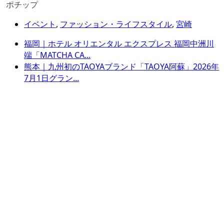
ポチップ
イベント
,
ファッション・ライフスタイル
,
宮崎
福岡｜ホテル オリエンタル エクスプレス 福岡中洲川
端「MATCHA CA...
熊本｜九州初のTAOYAブランド「TAOYA阿蘇」2026年
7月1日グラン...