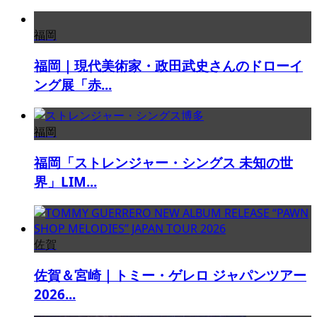
福岡
福岡｜現代美術家・政田武史さんのドローイ
ング展「赤...
福岡
福岡「ストレンジャー・シングス 未知の世
界」LIM...
佐賀
佐賀＆宮崎｜トミー・ゲレロ ジャパンツアー
2026...