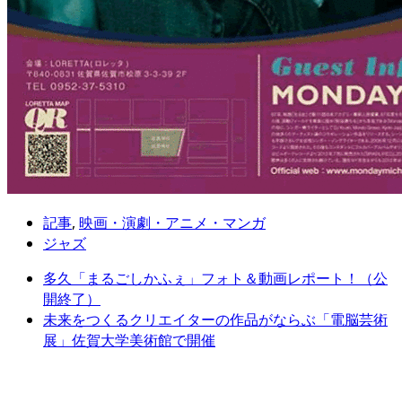
記事
,
映画・演劇・アニメ・マンガ
ジャズ
多久「まるごしかふぇ」フォト＆動画レポート！（公
開終了）
未来をつくるクリエイターの作品がならぶ「電脳芸術
展」佐賀大学美術館で開催