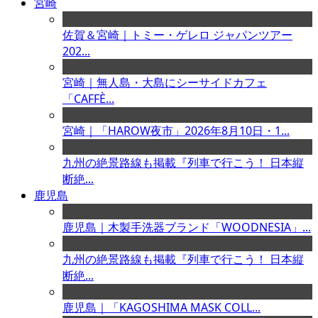
宮崎
佐賀＆宮崎｜トミー・ゲレロ ジャパンツアー
202...
宮崎｜無人島・大島にシーサイドカフェ
「CAFFÈ...
宮崎｜「HAROW夜市」2026年8月10日・1...
九州の絶景路線も掲載『列車で行こう！ 日本縦
断絶...
鹿児島
鹿児島｜木製手洗器ブランド「WOODNESIA」...
九州の絶景路線も掲載『列車で行こう！ 日本縦
断絶...
鹿児島｜「KAGOSHIMA MASK COLL...