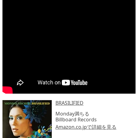
BRASILIFIED
Monday満ちる
Billboard Records
Amazon.co.jpで詳細を見る