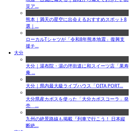
災ア...
熊本｜満天の星空に出会えるおすすめスポット8
選｜...
ローカルTシャツが「令和8年熊本地震」復興支
援チ...
大分
大分｜湯布院・湯の坪街道に和スイーツ店「果寿
庵 ...
大分｜県内最大級ライブハウス「OITA PORT...
大分県産カボスを使った「大分カボスコーラ」発
売 ...
九州の絶景路線も掲載『列車で行こう！ 日本縦
断絶...