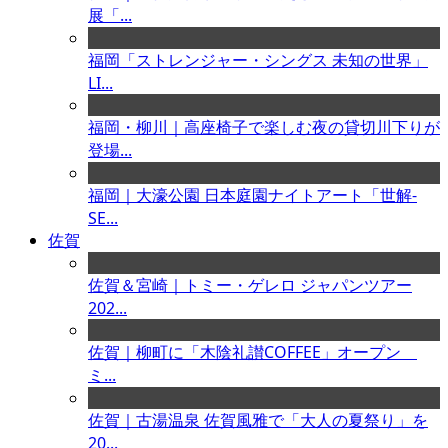
展「...
福岡「ストレンジャー・シングス 未知の世界」
LI...
福岡・柳川｜高座椅子で楽しむ夜の貸切川下りが
登場...
福岡｜大濠公園 日本庭園ナイトアート「世解-
SE...
佐賀
佐賀＆宮崎｜トミー・ゲレロ ジャパンツアー
202...
佐賀｜柳町に「木陰礼讃COFFEE」オープン
ミ...
佐賀｜古湯温泉 佐賀風雅で「大人の夏祭り」を
20...