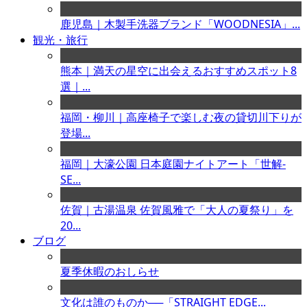
鹿児島｜木製手洗器ブランド「WOODNESIA」...
観光・旅行
熊本｜満天の星空に出会えるおすすめスポット8
選｜...
福岡・柳川｜高座椅子で楽しむ夜の貸切川下りが
登場...
福岡｜大濠公園 日本庭園ナイトアート「世解-
SE...
佐賀｜古湯温泉 佐賀風雅で「大人の夏祭り」を
20...
ブログ
夏季休暇のおしらせ
文化は誰のものか──「STRAIGHT EDGE...