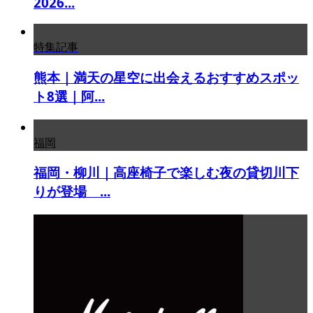
2026...
特集記事
熊本｜満天の星空に出会えるおすすめスポッ
ト8選｜阿...
福岡
福岡・柳川｜高座椅子で楽しむ夜の貸切川下
りが登場 ...