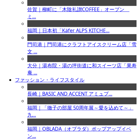
佐賀｜柳町に「木陰礼讃COFFEE」オープン
ミ...
福岡｜日本初「Käfer ALPS KITCHE...
門司港｜門司港にクラフトアイスクリーム店「雪
文 ...
大分｜湯布院・湯の坪街道に和スイーツ店「果寿
庵 ...
ファッション・ライフスタイル
長崎｜BASIC AND ACCENT アミュプ...
福岡｜「徹子の部屋 50周年展～愛を込めて～」
九...
福岡｜OBLADA（オブラダ）ポップアップイベ
ン...