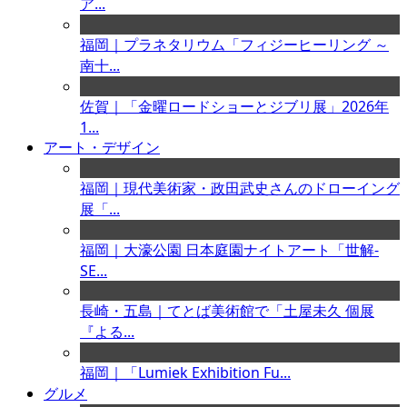
ア...
福岡｜プラネタリウム「フィジーヒーリング ～
南十...
佐賀｜「金曜ロードショーとジブリ展」2026年
1...
アート・デザイン
福岡｜現代美術家・政田武史さんのドローイング
展「...
福岡｜大濠公園 日本庭園ナイトアート「世解-
SE...
長崎・五島｜てとば美術館で「土屋未久 個展
『よる...
福岡｜「Lumiek Exhibition Fu...
グルメ