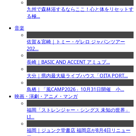
九州で森林浴するならここ！心と体をリセットす
る極...
音楽
佐賀＆宮崎｜トミー・ゲレロ ジャパンツアー
202...
長崎｜BASIC AND ACCENT アミュプ...
大分｜県内最大級ライブハウス「OITA PORT...
鳥栖｜「風CAMP2026」10月31日開催 小...
映画・演劇・アニメ・マンガ
福岡「ストレンジャー・シングス 未知の世界」
LI...
福岡｜ジュンク堂書店 福岡店が8月4日リニュー