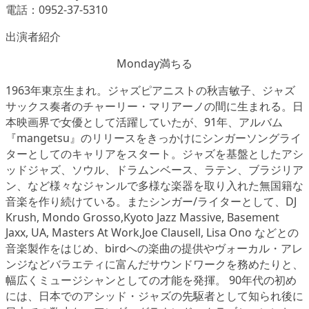
電話：0952-37-5310
出演者紹介
Monday満ちる
1963年東京生まれ。ジャズピアニストの秋吉敏子、ジャズ
サックス奏者のチャーリー・マリアーノの間に生まれる。日
本映画界で女優として活躍していたが、91年、アルバム
『mangetsu』のリリースをきっかけにシンガーソングライ
ターとしてのキャリアをスタート。ジャズを基盤としたアシ
ッドジャズ、ソウル、ドラムンベース、ラテン、ブラジリア
ン、など様々なジャンルで多様な楽器を取り入れた無国籍な
音楽を作り続けている。またシンガー/ライターとして、DJ
Krush, Mondo Grosso,Kyoto Jazz Massive, Basement
Jaxx, UA, Masters At Work,Joe Clausell, Lisa Ono などとの
音楽製作をはじめ、birdへの楽曲の提供やヴォーカル・アレ
ンジなどバラエティに富んだサウンドワークを務めたりと、
幅広くミュージシャンとしての才能を発揮。 90年代の初め
には、日本でのアシッド・ジャズの先駆者として知られ後に