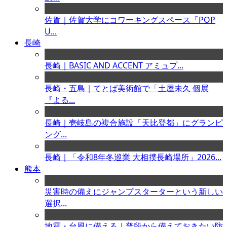
佐賀｜佐賀大学にコワーキングスペース「POP
U...
長崎
長崎｜BASIC AND ACCENT アミュプ...
長崎・五島｜てとば美術館で「土屋未久 個展
『よる...
長崎｜壱岐島の複合施設「天比登都」にグランピ
ング...
長崎｜「令和8年冬巡業 大相撲長崎場所」2026...
熊本
災害時の備えにジャンプスターターという新しい
選択...
地震・台風に備える｜普段から備えておきたい防