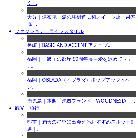
文 ...
大分｜湯布院・湯の坪街道に和スイーツ店「果寿
庵 ...
ファッション・ライフスタイル
長崎｜BASIC AND ACCENT アミュプ...
福岡｜「徹子の部屋 50周年展～愛を込めて～」
九...
福岡｜OBLADA（オブラダ）ポップアップイベ
ン...
鹿児島｜木製手洗器ブランド「WOODNESIA」...
観光・旅行
熊本｜満天の星空に出会えるおすすめスポット8
選｜...