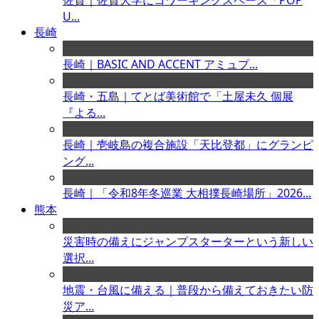
佐賀｜佐賀大学にコワーキングスペース「POP
U...
長崎
長崎｜BASIC AND ACCENT アミュプ...
長崎・五島｜てとば美術館で「土屋未久 個展
『よる...
長崎｜壱岐島の複合施設「天比登都」にグランピ
ング...
長崎｜「令和8年冬巡業 大相撲長崎場所」2026...
熊本
災害時の備えにジャンプスターターという新しい
選択...
地震・台風に備える｜普段から備えておきたい防
災ア...