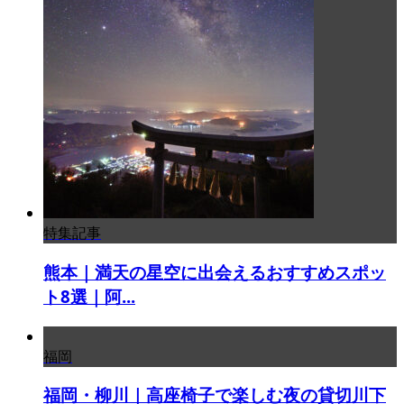
特集記事
熊本｜満天の星空に出会えるおすすめスポッ
ト8選｜阿...
福岡
福岡・柳川｜高座椅子で楽しむ夜の貸切川下