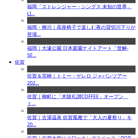
福岡「ストレンジャー・シングス 未知の世界」
LI...
福岡・柳川｜高座椅子で楽しむ夜の貸切川下りが
登場...
福岡｜大濠公園 日本庭園ナイトアート「世解-
SE...
佐賀
佐賀＆宮崎｜トミー・ゲレロ ジャパンツアー
202...
佐賀｜柳町に「木陰礼讃COFFEE」オープン
ミ...
佐賀｜古湯温泉 佐賀風雅で「大人の夏祭り」を
20...