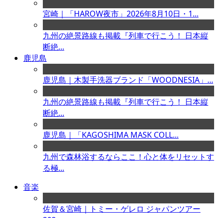
宮崎｜「HAROW夜市」2026年8月10日・1...
九州の絶景路線も掲載『列車で行こう！ 日本縦
断絶...
鹿児島
鹿児島｜木製手洗器ブランド「WOODNESIA」...
九州の絶景路線も掲載『列車で行こう！ 日本縦
断絶...
鹿児島｜「KAGOSHIMA MASK COLL...
九州で森林浴するならここ！心と体をリセットす
る極...
音楽
佐賀＆宮崎｜トミー・ゲレロ ジャパンツアー