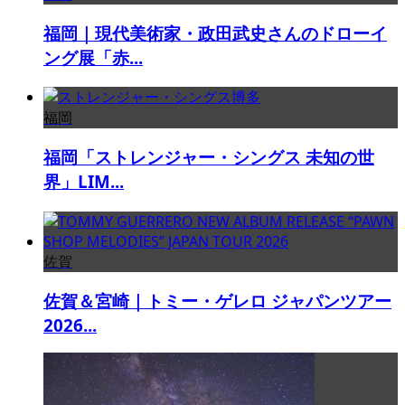
福岡｜現代美術家・政田武史さんのドローイ
ング展「赤...
福岡
福岡「ストレンジャー・シングス 未知の世
界」LIM...
佐賀
佐賀＆宮崎｜トミー・ゲレロ ジャパンツアー
2026...