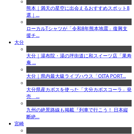
熊本｜満天の星空に出会えるおすすめスポット8
選｜...
ローカルTシャツが「令和8年熊本地震」復興支
援チ...
大分
大分｜湯布院・湯の坪街道に和スイーツ店「果寿
庵 ...
大分｜県内最大級ライブハウス「OITA PORT...
大分県産カボスを使った「大分カボスコーラ」発
売 ...
九州の絶景路線も掲載『列車で行こう！ 日本縦
断絶...
宮崎