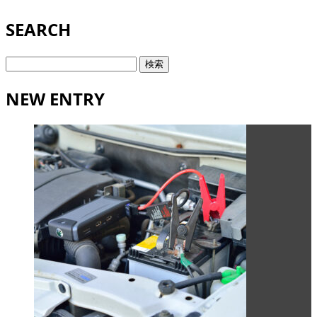
SEARCH
検
索:
NEW ENTRY