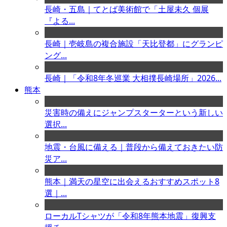
長崎・五島｜てとば美術館で「土屋未久 個展
『よる...
長崎｜壱岐島の複合施設「天比登都」にグランピ
ング...
長崎｜「令和8年冬巡業 大相撲長崎場所」2026...
熊本
災害時の備えにジャンプスターターという新しい
選択...
地震・台風に備える｜普段から備えておきたい防
災ア...
熊本｜満天の星空に出会えるおすすめスポット8
選｜...
ローカルTシャツが「令和8年熊本地震」復興支