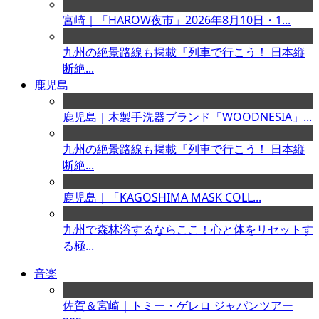
宮崎｜「HAROW夜市」2026年8月10日・1...
九州の絶景路線も掲載『列車で行こう！ 日本縦
断絶...
鹿児島
鹿児島｜木製手洗器ブランド「WOODNESIA」...
九州の絶景路線も掲載『列車で行こう！ 日本縦
断絶...
鹿児島｜「KAGOSHIMA MASK COLL...
九州で森林浴するならここ！心と体をリセットす
る極...
音楽
佐賀＆宮崎｜トミー・ゲレロ ジャパンツアー