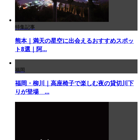
特集記事
熊本｜満天の星空に出会えるおすすめスポッ
ト8選｜阿...
福岡
福岡・柳川｜高座椅子で楽しむ夜の貸切川下
りが登場 ...