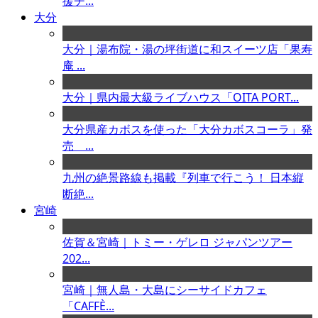
援チ...
大分
大分｜湯布院・湯の坪街道に和スイーツ店「果寿
庵 ...
大分｜県内最大級ライブハウス「OITA PORT...
大分県産カボスを使った「大分カボスコーラ」発
売 ...
九州の絶景路線も掲載『列車で行こう！ 日本縦
断絶...
宮崎
佐賀＆宮崎｜トミー・ゲレロ ジャパンツアー
202...
宮崎｜無人島・大島にシーサイドカフェ
「CAFFÈ...