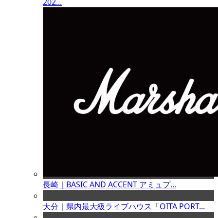
202...
長崎｜BASIC AND ACCENT アミュプ...
大分｜県内最大級ライブハウス「OITA PORT...