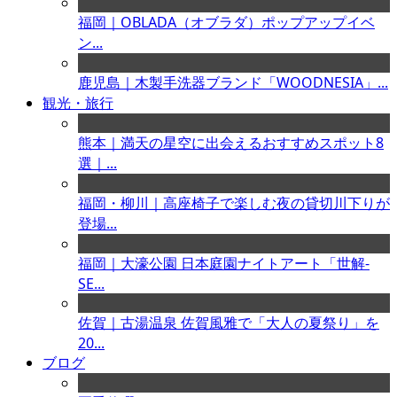
福岡｜OBLADA（オブラダ）ポップアップイベ
ン...
鹿児島｜木製手洗器ブランド「WOODNESIA」...
観光・旅行
熊本｜満天の星空に出会えるおすすめスポット8
選｜...
福岡・柳川｜高座椅子で楽しむ夜の貸切川下りが
登場...
福岡｜大濠公園 日本庭園ナイトアート「世解-
SE...
佐賀｜古湯温泉 佐賀風雅で「大人の夏祭り」を
20...
ブログ