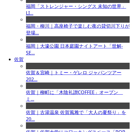
福岡「ストレンジャー・シングス 未知の世界」
LI...
福岡・柳川｜高座椅子で楽しむ夜の貸切川下りが
登場...
福岡｜大濠公園 日本庭園ナイトアート「世解-
SE...
佐賀
佐賀＆宮崎｜トミー・ゲレロ ジャパンツアー
202...
佐賀｜柳町に「木陰礼讃COFFEE」オープン
ミ...
佐賀｜古湯温泉 佐賀風雅で「大人の夏祭り」を
20...