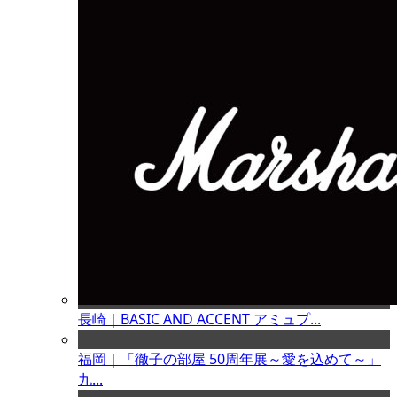
長崎｜BASIC AND ACCENT アミュプ...
福岡｜「徹子の部屋 50周年展～愛を込めて～」
九...