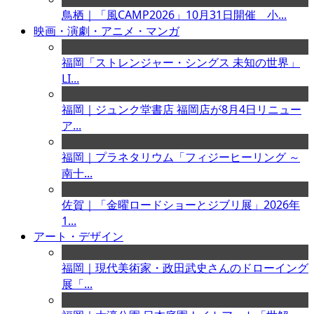
鳥栖｜「風CAMP2026」10月31日開催 小...
映画・演劇・アニメ・マンガ
福岡「ストレンジャー・シングス 未知の世界」
LI...
福岡｜ジュンク堂書店 福岡店が8月4日リニュー
ア...
福岡｜プラネタリウム「フィジーヒーリング ～
南十...
佐賀｜「金曜ロードショーとジブリ展」2026年
1...
アート・デザイン
福岡｜現代美術家・政田武史さんのドローイング
展「...