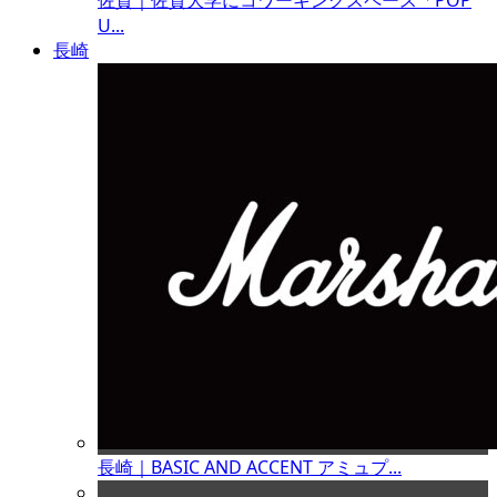
佐賀｜佐賀大学にコワーキングスペース「POP
U...
長崎
長崎｜BASIC AND ACCENT アミュプ...