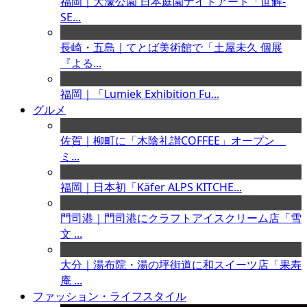
福岡｜大濠公園 日本庭園ナイトアート「世解-
SE...
長崎・五島｜てとば美術館で「土屋未久 個展
『よる...
福岡｜「Lumiek Exhibition Fu...
グルメ
佐賀｜柳町に「木陰礼讃COFFEE」オープン
ミ...
福岡｜日本初「Käfer ALPS KITCHE...
門司港｜門司港にクラフトアイスクリーム店「雪
文 ...
大分｜湯布院・湯の坪街道に和スイーツ店「果寿
庵 ...
ファッション・ライフスタイル