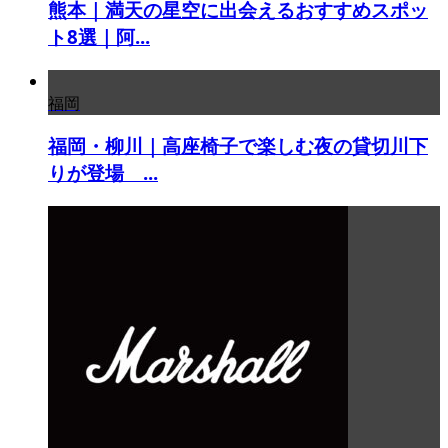
熊本｜満天の星空に出会えるおすすめスポッ
ト8選｜阿...
福岡
福岡・柳川｜高座椅子で楽しむ夜の貸切川下
りが登場 ...