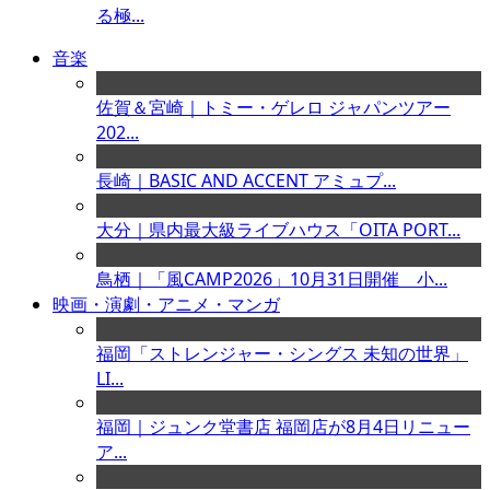
る極...
音楽
佐賀＆宮崎｜トミー・ゲレロ ジャパンツアー
202...
長崎｜BASIC AND ACCENT アミュプ...
大分｜県内最大級ライブハウス「OITA PORT...
鳥栖｜「風CAMP2026」10月31日開催 小...
映画・演劇・アニメ・マンガ
福岡「ストレンジャー・シングス 未知の世界」
LI...
福岡｜ジュンク堂書店 福岡店が8月4日リニュー
ア...