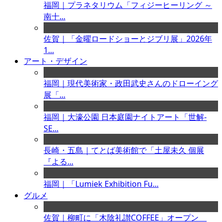
福岡｜プラネタリウム「フィジーヒーリング ～
南十...
佐賀｜「金曜ロードショーとジブリ展」2026年
1...
アート・デザイン
福岡｜現代美術家・政田武史さんのドローイング
展「...
福岡｜大濠公園 日本庭園ナイトアート「世解-
SE...
長崎・五島｜てとば美術館で「土屋未久 個展
『よる...
福岡｜「Lumiek Exhibition Fu...
グルメ
佐賀｜柳町に「木陰礼讃COFFEE」オープン