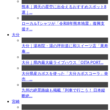
熊本｜満天の星空に出会えるおすすめスポット8
選｜...
ローカルTシャツが「令和8年熊本地震」復興支
援チ...
大分
大分｜湯布院・湯の坪街道に和スイーツ店「果寿
庵 ...
大分｜県内最大級ライブハウス「OITA PORT...
大分県産カボスを使った「大分カボスコーラ」発
売 ...
九州の絶景路線も掲載『列車で行こう！ 日本縦
断絶...
宮崎