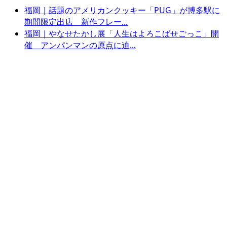
福岡｜話題のアメリカンクッキー「PUG」が博多駅に
期間限定出店 新作フレー...
福岡｜やなせたかし展「人生はよろこばせごっこ」開
催 アンパンマンの原点に迫...