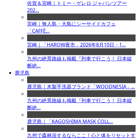
佐賀＆宮崎｜トミー・ゲレロ ジャパンツアー
202...
宮崎｜無人島・大島にシーサイドカフェ
「CAFFÈ...
宮崎｜「HAROW夜市」2026年8月10日・1...
九州の絶景路線も掲載『列車で行こう！ 日本縦
断絶...
鹿児島
鹿児島｜木製手洗器ブランド「WOODNESIA」...
九州の絶景路線も掲載『列車で行こう！ 日本縦
断絶...
鹿児島｜「KAGOSHIMA MASK COLL...
九州で森林浴するならここ！心と体をリセットす