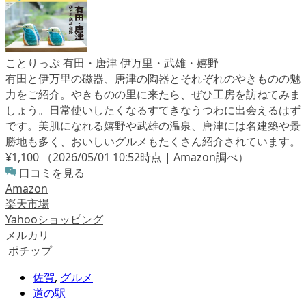
ことりっぷ 有田・唐津 伊万里・武雄・嬉野
有田と伊万里の磁器、唐津の陶器とそれぞれのやきものの魅
力をご紹介。やきものの里に来たら、ぜひ工房を訪ねてみま
しょう。日常使いしたくなるすてきなうつわに出会えるはず
です。美肌になれる嬉野や武雄の温泉、唐津には名建築や景
勝地も多く、おいしいグルメもたくさん紹介されています。
¥1,100
（2026/05/01 10:52時点 | Amazon調べ）
口コミを見る
Amazon
楽天市場
Yahooショッピング
メルカリ
ポチップ
佐賀
,
グルメ
道の駅