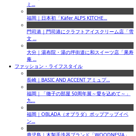
ミ...
福岡｜日本初「Käfer ALPS KITCHE...
門司港｜門司港にクラフトアイスクリーム店「雪
文 ...
大分｜湯布院・湯の坪街道に和スイーツ店「果寿
庵 ...
ファッション・ライフスタイル
長崎｜BASIC AND ACCENT アミュプ...
福岡｜「徹子の部屋 50周年展～愛を込めて～」
九...
福岡｜OBLADA（オブラダ）ポップアップイベ
ン...
鹿児島｜木製手洗器ブランド「WOODNESIA」...