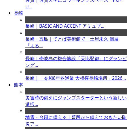
佐賀｜佐賀大学にコワーキングスペース「POP
U...
長崎
長崎｜BASIC AND ACCENT アミュプ...
長崎・五島｜てとば美術館で「土屋未久 個展
『よる...
長崎｜壱岐島の複合施設「天比登都」にグランピ
ング...
長崎｜「令和8年冬巡業 大相撲長崎場所」2026...
熊本
災害時の備えにジャンプスターターという新しい
選択...
地震・台風に備える｜普段から備えておきたい防
災ア...