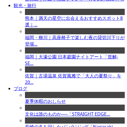
観光・旅行
熊本｜満天の星空に出会えるおすすめスポット8
選｜...
福岡・柳川｜高座椅子で楽しむ夜の貸切川下りが
登場...
福岡｜大濠公園 日本庭園ナイトアート「世解-
SE...
佐賀｜古湯温泉 佐賀風雅で「大人の夏祭り」を
20...
ブログ
夏季休暇のおしらせ
文化は誰のものか──「STRAIGHT EDGE...
長崎の名を冠したパンクソング「Nagasaki ...