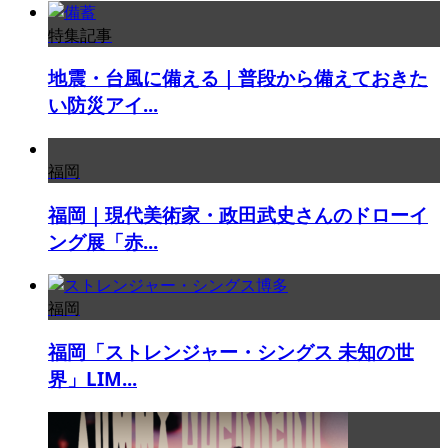
特集記事
地震・台風に備える｜普段から備えておきた
い防災アイ...
福岡
福岡｜現代美術家・政田武史さんのドローイ
ング展「赤...
福岡
福岡「ストレンジャー・シングス 未知の世
界」LIM...