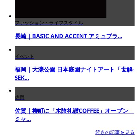
ファッション・ライフスタイル
長崎｜BASIC AND ACCENT アミュプラ...
イベント
福岡｜大濠公園 日本庭園ナイトアート「世解-
SEK...
佐賀
佐賀｜柳町に「木陰礼讃COFFEE」オープン
ミャ...
続きの記事を見る