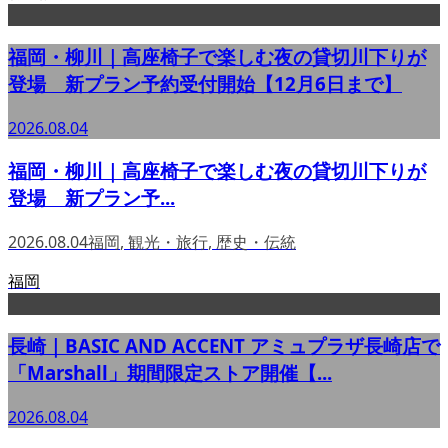
福岡・柳川｜高座椅子で楽しむ夜の貸切川下りが
登場 新プラン予約受付開始【12月6日まで】
2026.08.04
福岡・柳川｜高座椅子で楽しむ夜の貸切川下りが
登場 新プラン予...
2026.08.04
福岡
,
観光・旅行
,
歴史・伝統
福岡
長崎｜BASIC AND ACCENT アミュプラザ長崎店で
「Marshall」期間限定ストア開催【...
2026.08.04