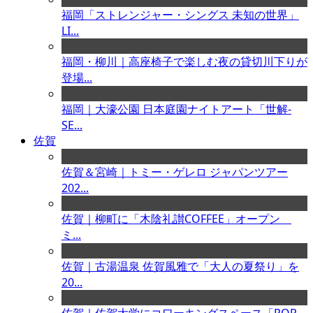
福岡「ストレンジャー・シングス 未知の世界」
LI...
福岡・柳川｜高座椅子で楽しむ夜の貸切川下りが
登場...
福岡｜大濠公園 日本庭園ナイトアート「世解-
SE...
佐賀
佐賀＆宮崎｜トミー・ゲレロ ジャパンツアー
202...
佐賀｜柳町に「木陰礼讃COFFEE」オープン
ミ...
佐賀｜古湯温泉 佐賀風雅で「大人の夏祭り」を
20...