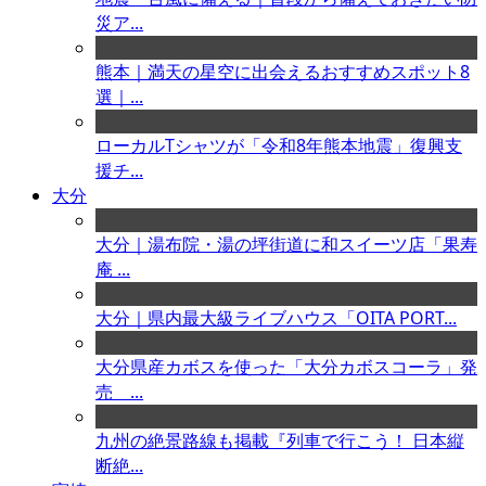
災ア...
熊本｜満天の星空に出会えるおすすめスポット8
選｜...
ローカルTシャツが「令和8年熊本地震」復興支
援チ...
大分
大分｜湯布院・湯の坪街道に和スイーツ店「果寿
庵 ...
大分｜県内最大級ライブハウス「OITA PORT...
大分県産カボスを使った「大分カボスコーラ」発
売 ...
九州の絶景路線も掲載『列車で行こう！ 日本縦
断絶...