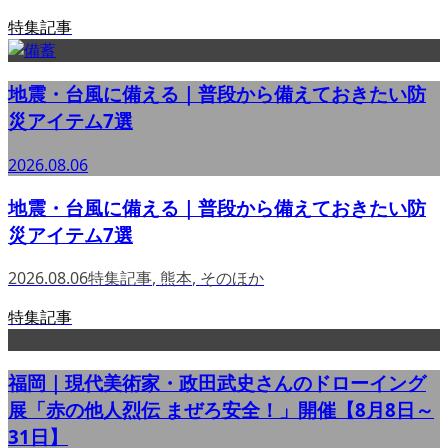
特集記事
地震・台風に備える｜普段から備えておきたい防
災アイテム7選
2026.08.06
地震・台風に備える｜普段から備えておきたい防
災アイテム7選
2026.08.06
特集記事
,
熊本
,
そのほか
特集記事
福岡｜現代美術家・政田武史さんのドローイング
展「赤の他人烈伝 まぜろ安全！」開催【8月8日～
31日】