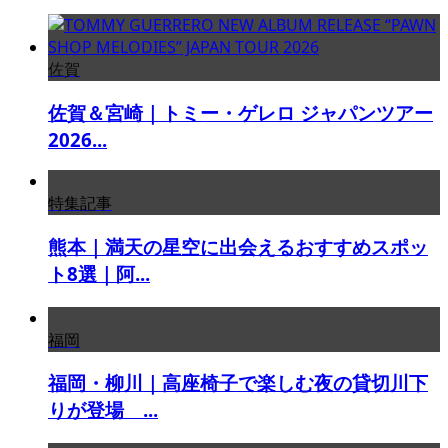
佐賀
佐賀＆宮崎｜トミー・ゲレロ ジャパンツアー
2026...
特集記事
熊本｜満天の星空に出会えるおすすめスポッ
ト8選｜阿...
福岡
福岡・柳川｜高座椅子で楽しむ夜の貸切川下
りが登場 ...