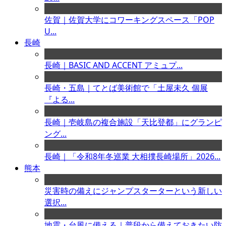
佐賀｜佐賀大学にコワーキングスペース「POP
U...
長崎
長崎｜BASIC AND ACCENT アミュプ...
長崎・五島｜てとば美術館で「土屋未久 個展
『よる...
長崎｜壱岐島の複合施設「天比登都」にグランピ
ング...
長崎｜「令和8年冬巡業 大相撲長崎場所」2026...
熊本
災害時の備えにジャンプスターターという新しい
選択...
地震・台風に備える｜普段から備えておきたい防