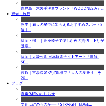
鹿児島｜木製手洗器ブランド「WOODNESIA」...
観光・旅行
熊本｜満天の星空に出会えるおすすめスポット8
選｜...
福岡・柳川｜高座椅子で楽しむ夜の貸切川下りが
登場...
福岡｜大濠公園 日本庭園ナイトアート「世解-
SE...
佐賀｜古湯温泉 佐賀風雅で「大人の夏祭り」を
20...
ブログ
夏季休暇のおしらせ
文化は誰のものか──「STRAIGHT EDGE...