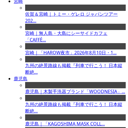
宮崎
佐賀＆宮崎｜トミー・ゲレロ ジャパンツアー
202...
宮崎｜無人島・大島にシーサイドカフェ
「CAFFÈ...
宮崎｜「HAROW夜市」2026年8月10日・1...
九州の絶景路線も掲載『列車で行こう！ 日本縦
断絶...
鹿児島
鹿児島｜木製手洗器ブランド「WOODNESIA」...
九州の絶景路線も掲載『列車で行こう！ 日本縦
断絶...
鹿児島｜「KAGOSHIMA MASK COLL...