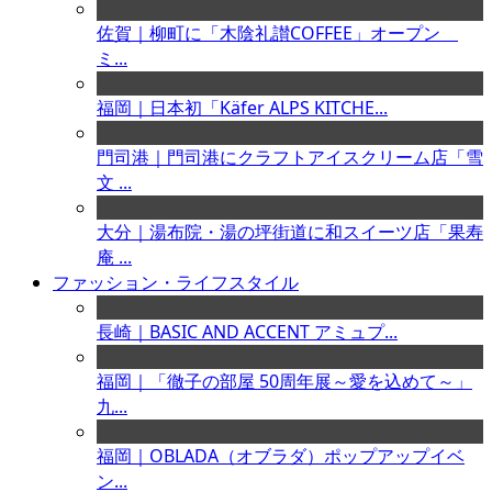
佐賀｜柳町に「木陰礼讃COFFEE」オープン
ミ...
福岡｜日本初「Käfer ALPS KITCHE...
門司港｜門司港にクラフトアイスクリーム店「雪
文 ...
大分｜湯布院・湯の坪街道に和スイーツ店「果寿
庵 ...
ファッション・ライフスタイル
長崎｜BASIC AND ACCENT アミュプ...
福岡｜「徹子の部屋 50周年展～愛を込めて～」
九...
福岡｜OBLADA（オブラダ）ポップアップイベ
ン...