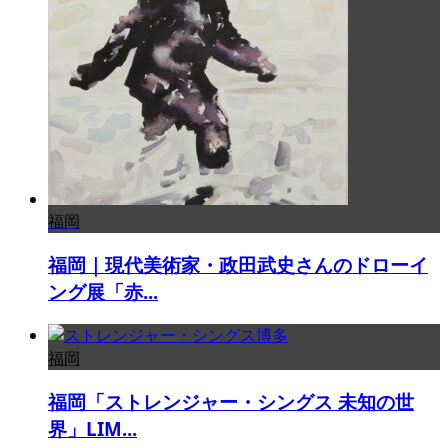
福岡
福岡｜現代美術家・政田武史さんのドローイ
ング展「赤...
福岡
福岡「ストレンジャー・シングス 未知の世
界」LIM...