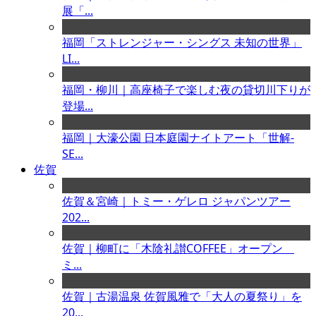
展「...
福岡「ストレンジャー・シングス 未知の世界」
LI...
福岡・柳川｜高座椅子で楽しむ夜の貸切川下りが
登場...
福岡｜大濠公園 日本庭園ナイトアート「世解-
SE...
佐賀
佐賀＆宮崎｜トミー・ゲレロ ジャパンツアー
202...
佐賀｜柳町に「木陰礼讃COFFEE」オープン
ミ...
佐賀｜古湯温泉 佐賀風雅で「大人の夏祭り」を
20...