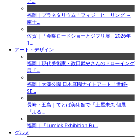
ア...
福岡｜プラネタリウム「フィジーヒーリング ～
南十...
佐賀｜「金曜ロードショーとジブリ展」2026年
1...
アート・デザイン
福岡｜現代美術家・政田武史さんのドローイング
展「...
福岡｜大濠公園 日本庭園ナイトアート「世解-
SE...
長崎・五島｜てとば美術館で「土屋未久 個展
『よる...
福岡｜「Lumiek Exhibition Fu...
グルメ