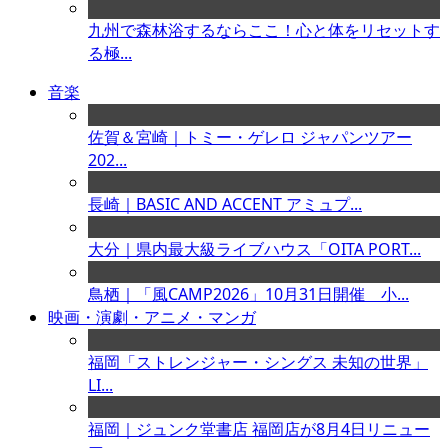
九州で森林浴するならここ！心と体をリセットす
る極...
音楽
佐賀＆宮崎｜トミー・ゲレロ ジャパンツアー
202...
長崎｜BASIC AND ACCENT アミュプ...
大分｜県内最大級ライブハウス「OITA PORT...
鳥栖｜「風CAMP2026」10月31日開催 小...
映画・演劇・アニメ・マンガ
福岡「ストレンジャー・シングス 未知の世界」
LI...
福岡｜ジュンク堂書店 福岡店が8月4日リニュー