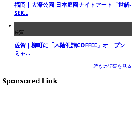
福岡｜大濠公園 日本庭園ナイトアート「世解-
SEK...
佐賀
佐賀｜柳町に「木陰礼讃COFFEE」オープン
ミャ...
続きの記事を見る
Sponsored Link