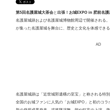
第5回名護屋城大茶会
と
出張！お城EXPO in 肥前名
名護屋城跡および名護屋城博物館周辺で開催される。
が集った名護屋城を舞台に、歴史と文化を体感できる
AD
名護屋城跡は「近世城郭遺構の至宝」と称される特別史
全国のお城ファンに人気の「お城EXPO」と初のコ
新の発掘成果発表、武将隊演舞、能や狂言の上演、唐