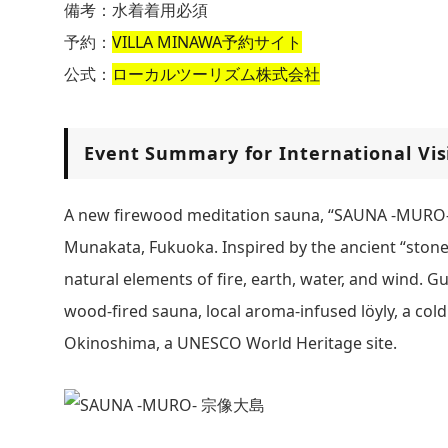
備考：水着着用必須
予約：
VILLA MINAWA予約サイト
公式：
ローカルツーリズム株式会社
Event Summary for International Vis
A new firewood meditation sauna, “SAUNA -MURO- 
Munakata, Fukuoka. Inspired by the ancient “ston
natural elements of fire, earth, water, and wind. G
wood-fired sauna, local aroma-infused löyly, a col
Okinoshima, a UNESCO World Heritage site.