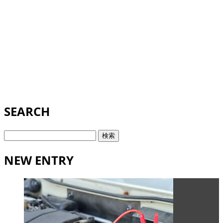
SEARCH
検
索:
NEW ENTRY