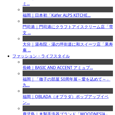
ミ...
福岡｜日本初「Käfer ALPS KITCHE...
門司港｜門司港にクラフトアイスクリーム店「雪
文 ...
大分｜湯布院・湯の坪街道に和スイーツ店「果寿
庵 ...
ファッション・ライフスタイル
長崎｜BASIC AND ACCENT アミュプ...
福岡｜「徹子の部屋 50周年展～愛を込めて～」
九...
福岡｜OBLADA（オブラダ）ポップアップイベ
ン...
鹿児島｜木製手洗器ブランド「WOODNESIA」...