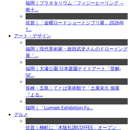
福岡｜プラネタリウム「フィジーヒーリング ～
南十...
佐賀｜「金曜ロードショーとジブリ展」2026年
1...
アート・デザイン
福岡｜現代美術家・政田武史さんのドローイング
展「...
福岡｜大濠公園 日本庭園ナイトアート「世解-
SE...
長崎・五島｜てとば美術館で「土屋未久 個展
『よる...
福岡｜「Lumiek Exhibition Fu...
グルメ
佐賀｜柳町に「木陰礼讃COFFEE」オープン