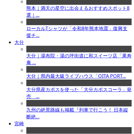
熊本｜満天の星空に出会えるおすすめスポット8
選｜...
ローカルTシャツが「令和8年熊本地震」復興支
援チ...
大分
大分｜湯布院・湯の坪街道に和スイーツ店「果寿
庵 ...
大分｜県内最大級ライブハウス「OITA PORT...
大分県産カボスを使った「大分カボスコーラ」発
売 ...
九州の絶景路線も掲載『列車で行こう！ 日本縦
断絶...
宮崎