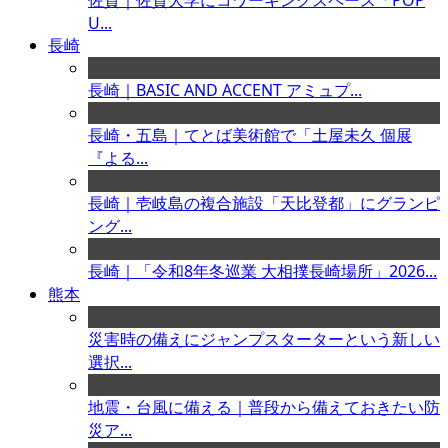
佐賀｜佐賀大学にコワーキングスペース「POP
U...
長崎
長崎｜BASIC AND ACCENT アミュプ...
長崎・五島｜てとば美術館で「土屋未久 個展
『よる...
長崎｜壱岐島の複合施設「天比登都」にグランピ
ング...
長崎｜「令和8年冬巡業 大相撲長崎場所」2026...
熊本
災害時の備えにジャンプスターターという新しい
選択...
地震・台風に備える｜普段から備えておきたい防
災ア...