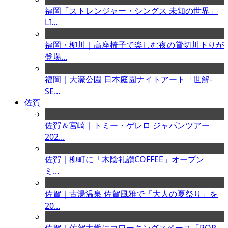
福岡「ストレンジャー・シングス 未知の世界」
LI...
福岡・柳川｜高座椅子で楽しむ夜の貸切川下りが
登場...
福岡｜大濠公園 日本庭園ナイトアート「世解-
SE...
佐賀
佐賀＆宮崎｜トミー・ゲレロ ジャパンツアー
202...
佐賀｜柳町に「木陰礼讃COFFEE」オープン
ミ...
佐賀｜古湯温泉 佐賀風雅で「大人の夏祭り」を
20...