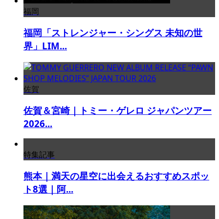
福岡
福岡「ストレンジャー・シングス 未知の世
界」LIM...
佐賀
佐賀＆宮崎｜トミー・ゲレロ ジャパンツアー
2026...
特集記事
熊本｜満天の星空に出会えるおすすめスポッ
ト8選｜阿...