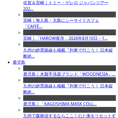
佐賀＆宮崎｜トミー・ゲレロ ジャパンツアー
202...
宮崎｜無人島・大島にシーサイドカフェ
「CAFFÈ...
宮崎｜「HAROW夜市」2026年8月10日・1...
九州の絶景路線も掲載『列車で行こう！ 日本縦
断絶...
鹿児島
鹿児島｜木製手洗器ブランド「WOODNESIA」...
九州の絶景路線も掲載『列車で行こう！ 日本縦
断絶...
鹿児島｜「KAGOSHIMA MASK COLL...
九州で森林浴するならここ！心と体をリセットす