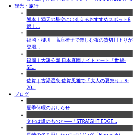
観光・旅行
熊本｜満天の星空に出会えるおすすめスポット8
選｜...
福岡・柳川｜高座椅子で楽しむ夜の貸切川下りが
登場...
福岡｜大濠公園 日本庭園ナイトアート「世解-
SE...
佐賀｜古湯温泉 佐賀風雅で「大人の夏祭り」を
20...
ブログ
夏季休暇のおしらせ
文化は誰のものか──「STRAIGHT EDGE...
長崎の名を冠したパンクソング「Nagasaki ...