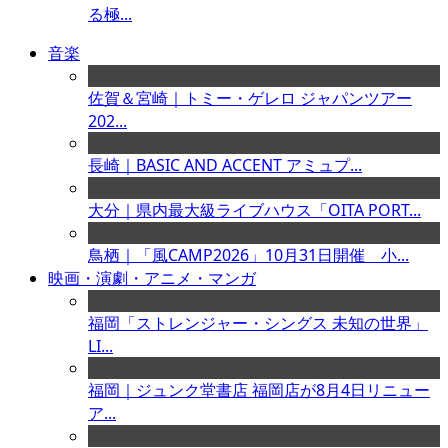
る極...
音楽
佐賀＆宮崎｜トミー・ゲレロ ジャパンツアー
202...
長崎｜BASIC AND ACCENT アミュプ...
大分｜県内最大級ライブハウス「OITA PORT...
鳥栖｜「風CAMP2026」10月31日開催 小...
映画・演劇・アニメ・マンガ
福岡「ストレンジャー・シングス 未知の世界」
LI...
福岡｜ジュンク堂書店 福岡店が8月4日リニュー
ア...