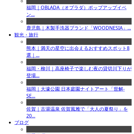
福岡｜OBLADA（オブラダ）ポップアップイベ
ン...
鹿児島｜木製手洗器ブランド「WOODNESIA」...
観光・旅行
熊本｜満天の星空に出会えるおすすめスポット8
選｜...
福岡・柳川｜高座椅子で楽しむ夜の貸切川下りが
登場...
福岡｜大濠公園 日本庭園ナイトアート「世解-
SE...
佐賀｜古湯温泉 佐賀風雅で「大人の夏祭り」を
20...
ブログ