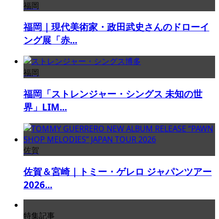
福岡
福岡｜現代美術家・政田武史さんのドローイ
ング展「赤...
福岡
福岡「ストレンジャー・シングス 未知の世
界」LIM...
佐賀
佐賀＆宮崎｜トミー・ゲレロ ジャパンツアー
2026...
特集記事