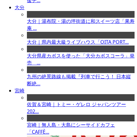
援チ...
大分
大分｜湯布院・湯の坪街道に和スイーツ店「果寿
庵 ...
大分｜県内最大級ライブハウス「OITA PORT...
大分県産カボスを使った「大分カボスコーラ」発
売 ...
九州の絶景路線も掲載『列車で行こう！ 日本縦
断絶...
宮崎
佐賀＆宮崎｜トミー・ゲレロ ジャパンツアー
202...
宮崎｜無人島・大島にシーサイドカフェ
「CAFFÈ...