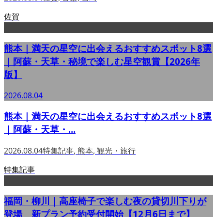
佐賀
熊本｜満天の星空に出会えるおすすめスポット8選
｜阿蘇・天草・秘境で楽しむ星空観賞【2026年
版】
2026.08.04
熊本｜満天の星空に出会えるおすすめスポット8選
｜阿蘇・天草・...
2026.08.04
特集記事
,
熊本
,
観光・旅行
特集記事
福岡・柳川｜高座椅子で楽しむ夜の貸切川下りが
登場 新プラン予約受付開始【12月6日まで】