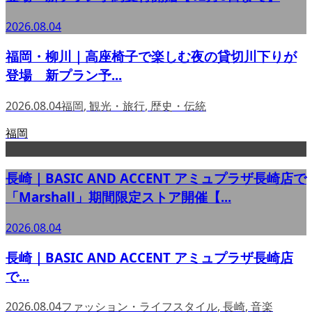
2026.08.04
福岡・柳川｜高座椅子で楽しむ夜の貸切川下りが
登場 新プラン予...
2026.08.04
福岡
,
観光・旅行
,
歴史・伝統
福岡
長崎｜BASIC AND ACCENT アミュプラザ長崎店で
「Marshall」期間限定ストア開催【...
2026.08.04
長崎｜BASIC AND ACCENT アミュプラザ長崎店
で...
2026.08.04
ファッション・ライフスタイル
,
長崎
,
音楽