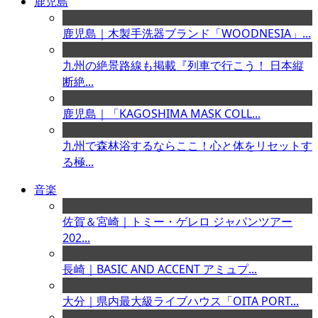
鹿児島
鹿児島｜木製手洗器ブランド「WOODNESIA」...
九州の絶景路線も掲載『列車で行こう！ 日本縦
断絶...
鹿児島｜「KAGOSHIMA MASK COLL...
九州で森林浴するならここ！心と体をリセットす
る極...
音楽
佐賀＆宮崎｜トミー・ゲレロ ジャパンツアー
202...
長崎｜BASIC AND ACCENT アミュプ...
大分｜県内最大級ライブハウス「OITA PORT...