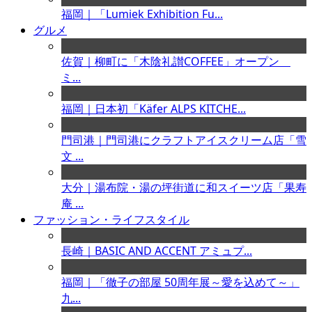
福岡｜「Lumiek Exhibition Fu...
グルメ
佐賀｜柳町に「木陰礼讃COFFEE」オープン
ミ...
福岡｜日本初「Käfer ALPS KITCHE...
門司港｜門司港にクラフトアイスクリーム店「雪
文 ...
大分｜湯布院・湯の坪街道に和スイーツ店「果寿
庵 ...
ファッション・ライフスタイル
長崎｜BASIC AND ACCENT アミュプ...
福岡｜「徹子の部屋 50周年展～愛を込めて～」
九...