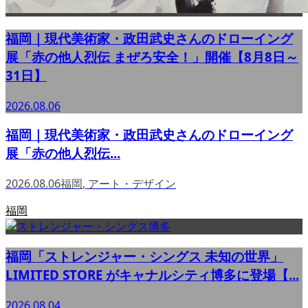
福岡｜現代美術家・政田武史さんのドローイング
展「赤の他人烈伝 まぜろ安全！」開催【8月8日～
31日】
2026.08.06
福岡｜現代美術家・政田武史さんのドローイング
展「赤の他人烈伝...
2026.08.06
福岡
,
アート・デザイン
福岡
福岡「ストレンジャー・シングス 未知の世界」
LIMITED STORE がキャナルシティ博多に登場【...
2026.08.04