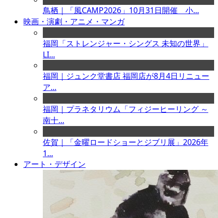
鳥栖｜「風CAMP2026」10月31日開催 小...
映画・演劇・アニメ・マンガ
福岡「ストレンジャー・シングス 未知の世界」
LI...
福岡｜ジュンク堂書店 福岡店が8月4日リニュー
ア...
福岡｜プラネタリウム「フィジーヒーリング ～
南十...
佐賀｜「金曜ロードショーとジブリ展」2026年
1...
アート・デザイン