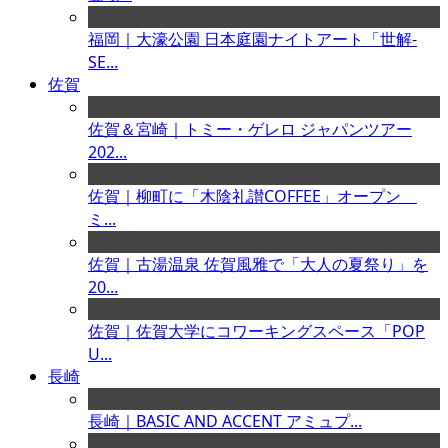
福岡｜大濠公園 日本庭園ナイトアート「世解-
SE...
佐賀
佐賀＆宮崎｜トミー・ゲレロ ジャパンツアー
202...
佐賀｜柳町に「木陰礼讃COFFEE」オープン
ミ...
佐賀｜古湯温泉 佐賀風雅で「大人の夏祭り」を
20...
佐賀｜佐賀大学にコワーキングスペース「POP
U...
長崎
長崎｜BASIC AND ACCENT アミュプ...