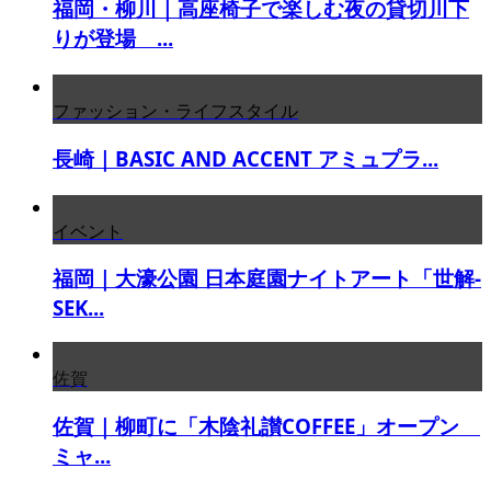
福岡・柳川｜高座椅子で楽しむ夜の貸切川下
りが登場 ...
ファッション・ライフスタイル
長崎｜BASIC AND ACCENT アミュプラ...
イベント
福岡｜大濠公園 日本庭園ナイトアート「世解-
SEK...
佐賀
佐賀｜柳町に「木陰礼讃COFFEE」オープン
ミャ...