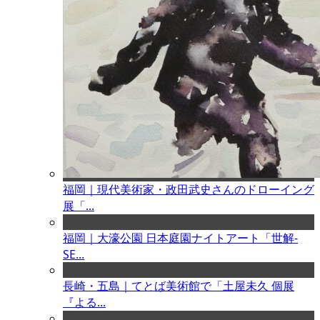
福岡｜現代美術家・政田武史さんのドローイング
展「...
福岡｜大濠公園 日本庭園ナイトアート「世解-
SE...
長崎・五島｜てとば美術館で「土屋未久 個展
『よる...