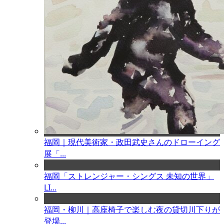
福岡｜現代美術家・政田武史さんのドローイング
展「...
福岡「ストレンジャー・シングス 未知の世界」
LI...
福岡・柳川｜高座椅子で楽しむ夜の貸切川下りが
登場...