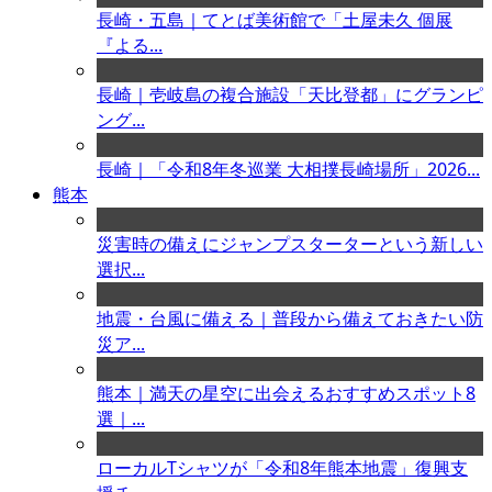
長崎・五島｜てとば美術館で「土屋未久 個展
『よる...
長崎｜壱岐島の複合施設「天比登都」にグランピ
ング...
長崎｜「令和8年冬巡業 大相撲長崎場所」2026...
熊本
災害時の備えにジャンプスターターという新しい
選択...
地震・台風に備える｜普段から備えておきたい防
災ア...
熊本｜満天の星空に出会えるおすすめスポット8
選｜...
ローカルTシャツが「令和8年熊本地震」復興支