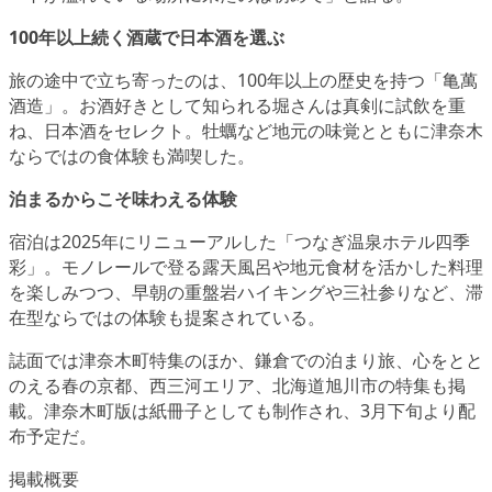
100年以上続く酒蔵で日本酒を選ぶ
旅の途中で立ち寄ったのは、100年以上の歴史を持つ「亀萬
酒造」。お酒好きとして知られる堀さんは真剣に試飲を重
ね、日本酒をセレクト。牡蠣など地元の味覚とともに津奈木
ならではの食体験も満喫した。
泊まるからこそ味わえる体験
宿泊は2025年にリニューアルした「つなぎ温泉ホテル四季
彩」。モノレールで登る露天風呂や地元食材を活かした料理
を楽しみつつ、早朝の重盤岩ハイキングや三社参りなど、滞
在型ならではの体験も提案されている。
誌面では津奈木町特集のほか、鎌倉での泊まり旅、心をとと
のえる春の京都、西三河エリア、北海道旭川市の特集も掲
載。津奈木町版は紙冊子としても制作され、3月下旬より配
布予定だ。
掲載概要