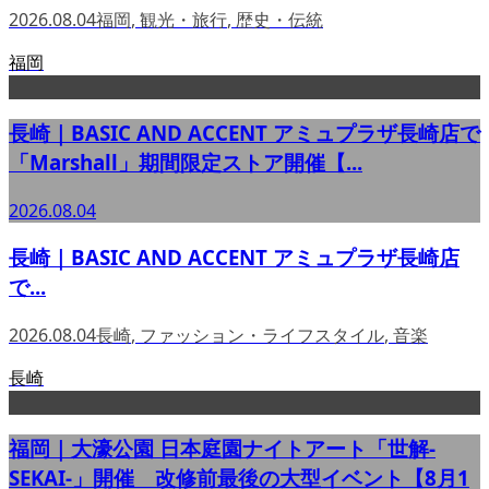
2026.08.04
福岡
,
観光・旅行
,
歴史・伝統
福岡
長崎｜BASIC AND ACCENT アミュプラザ長崎店で
「Marshall」期間限定ストア開催【...
2026.08.04
長崎｜BASIC AND ACCENT アミュプラザ長崎店
で...
2026.08.04
長崎
,
ファッション・ライフスタイル
,
音楽
長崎
福岡｜大濠公園 日本庭園ナイトアート「世解-
SEKAI-」開催 改修前最後の大型イベント【8月1