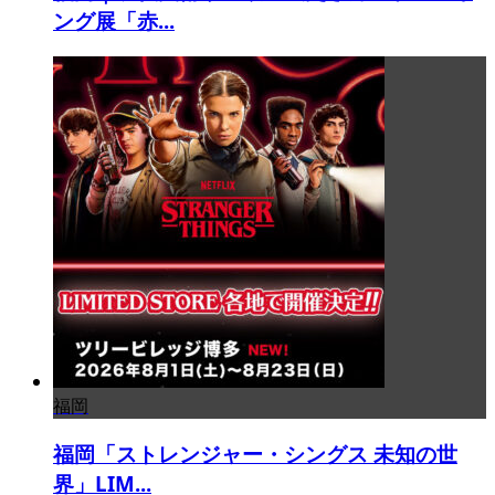
ング展「赤...
福岡
福岡「ストレンジャー・シングス 未知の世
界」LIM...