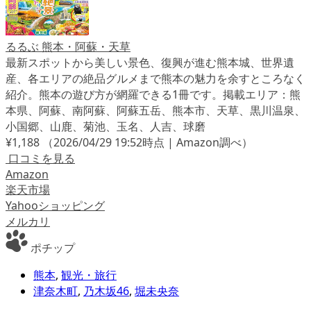
るるぶ 熊本・阿蘇・天草
最新スポットから美しい景色、復興が進む熊本城、世界遺
産、各エリアの絶品グルメまで熊本の魅力を余すところなく
紹介。熊本の遊び方が網羅できる1冊です。掲載エリア：熊
本県、阿蘇、南阿蘇、阿蘇五岳、熊本市、天草、黒川温泉、
小国郷、山鹿、菊池、玉名、人吉、球磨
¥1,188
（2026/04/29 19:52時点 | Amazon調べ）
口コミを見る
Amazon
楽天市場
Yahooショッピング
メルカリ
ポチップ
熊本
,
観光・旅行
津奈木町
,
乃木坂46
,
堀未央奈