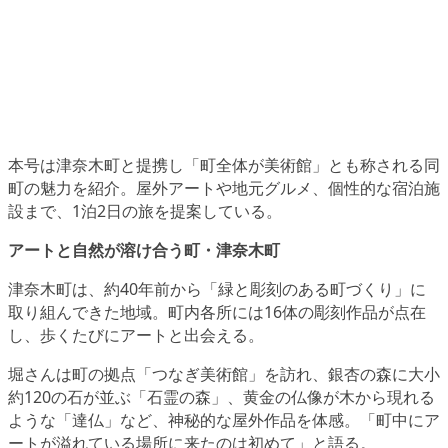
本号は津奈木町と提携し「町全体が美術館」とも称される同
町の魅力を紹介。屋外アートや地元グルメ、個性的な宿泊施
設まで、1泊2日の旅を提案している。
アートと自然が溶け合う町・津奈木町
津奈木町は、約40年前から「緑と彫刻のある町づくり」に
取り組んできた地域。町内各所には16体の彫刻作品が点在
し、歩くたびにアートと出会える。
堀さんは町の拠点「つなぎ美術館」を訪れ、銀杏の森に大小
約120の石が並ぶ「石霊の森」、黄金の仏像が木から現れる
ような「達仏」など、神秘的な屋外作品を体感。「町中にア
ートが溢れている場所に来たのは初めて」と語る。