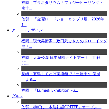
福岡｜プラネタリウム「フィジーヒーリング ～
南十...
佐賀｜「金曜ロードショーとジブリ展」2026年
1...
アート・デザイン
福岡｜現代美術家・政田武史さんのドローイング
展「...
福岡｜大濠公園 日本庭園ナイトアート「世解-
SE...
長崎・五島｜てとば美術館で「土屋未久 個展
『よる...
福岡｜「Lumiek Exhibition Fu...
グルメ
佐賀｜柳町に「木陰礼讃COFFEE」オープン