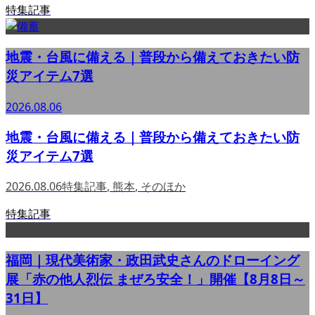
特集記事
地震・台風に備える｜普段から備えておきたい防
災アイテム7選
2026.08.06
地震・台風に備える｜普段から備えておきたい防
災アイテム7選
2026.08.06
特集記事
,
熊本
,
そのほか
特集記事
福岡｜現代美術家・政田武史さんのドローイング
展「赤の他人烈伝 まぜろ安全！」開催【8月8日～
31日】