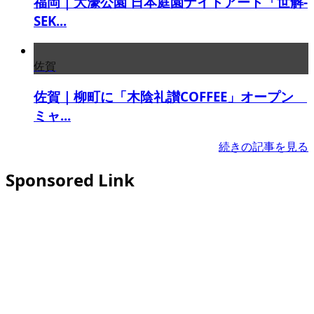
福岡｜大濠公園 日本庭園ナイトアート「世解-
SEK...
佐賀
佐賀｜柳町に「木陰礼讃COFFEE」オープン
ミャ...
続きの記事を見る
Sponsored Link