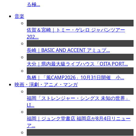
る極...
音楽
佐賀＆宮崎｜トミー・ゲレロ ジャパンツアー
202...
長崎｜BASIC AND ACCENT アミュプ...
大分｜県内最大級ライブハウス「OITA PORT...
鳥栖｜「風CAMP2026」10月31日開催 小...
映画・演劇・アニメ・マンガ
福岡「ストレンジャー・シングス 未知の世界」
LI...
福岡｜ジュンク堂書店 福岡店が8月4日リニュー
ア...