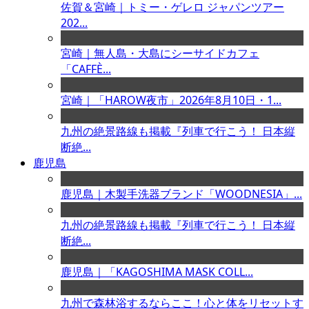
佐賀＆宮崎｜トミー・ゲレロ ジャパンツアー
202...
宮崎｜無人島・大島にシーサイドカフェ
「CAFFÈ...
宮崎｜「HAROW夜市」2026年8月10日・1...
九州の絶景路線も掲載『列車で行こう！ 日本縦
断絶...
鹿児島
鹿児島｜木製手洗器ブランド「WOODNESIA」...
九州の絶景路線も掲載『列車で行こう！ 日本縦
断絶...
鹿児島｜「KAGOSHIMA MASK COLL...
九州で森林浴するならここ！心と体をリセットす