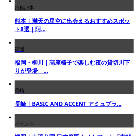
特集記事
熊本｜満天の星空に出会えるおすすめスポッ
ト8選｜阿...
福岡
福岡・柳川｜高座椅子で楽しむ夜の貸切川下
りが登場 ...
長崎
長崎｜BASIC AND ACCENT アミュプラ...
イベント