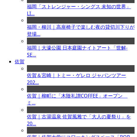
福岡「ストレンジャー・シングス 未知の世界」
LI...
福岡・柳川｜高座椅子で楽しむ夜の貸切川下りが
登場...
福岡｜大濠公園 日本庭園ナイトアート「世解-
SE...
佐賀
佐賀＆宮崎｜トミー・ゲレロ ジャパンツアー
202...
佐賀｜柳町に「木陰礼讃COFFEE」オープン
ミ...
佐賀｜古湯温泉 佐賀風雅で「大人の夏祭り」を
20...