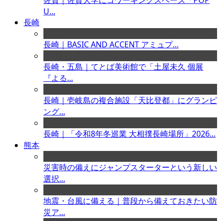
佐賀｜佐賀大学にコワーキングスペース「POP
U...
長崎
長崎｜BASIC AND ACCENT アミュプ...
長崎・五島｜てとば美術館で「土屋未久 個展
『よる...
長崎｜壱岐島の複合施設「天比登都」にグランピ
ング...
長崎｜「令和8年冬巡業 大相撲長崎場所」2026...
熊本
災害時の備えにジャンプスターターという新しい
選択...
地震・台風に備える｜普段から備えておきたい防
災ア...