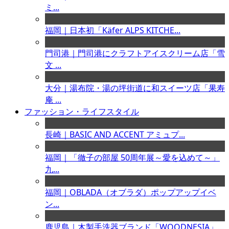
ミ...
福岡｜日本初「Käfer ALPS KITCHE...
門司港｜門司港にクラフトアイスクリーム店「雪
文 ...
大分｜湯布院・湯の坪街道に和スイーツ店「果寿
庵 ...
ファッション・ライフスタイル
長崎｜BASIC AND ACCENT アミュプ...
福岡｜「徹子の部屋 50周年展～愛を込めて～」
九...
福岡｜OBLADA（オブラダ）ポップアップイベ
ン...
鹿児島｜木製手洗器ブランド「WOODNESIA」...