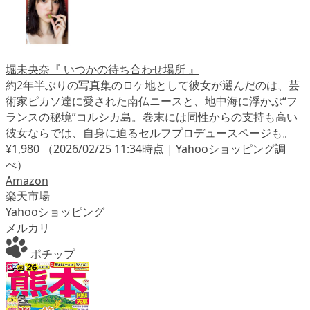
堀未央奈『 いつかの待ち合わせ場所 』
約2年半ぶりの写真集のロケ地として彼女が選んだのは、芸
術家ピカソ達に愛された南仏ニースと、地中海に浮かぶ“フ
ランスの秘境”コルシカ島。巻末には同性からの支持も高い
彼女ならでは、自身に迫るセルフプロデュースページも。
¥1,980
（2026/02/25 11:34時点 | Yahooショッピング調
べ）
Amazon
楽天市場
Yahooショッピング
メルカリ
ポチップ