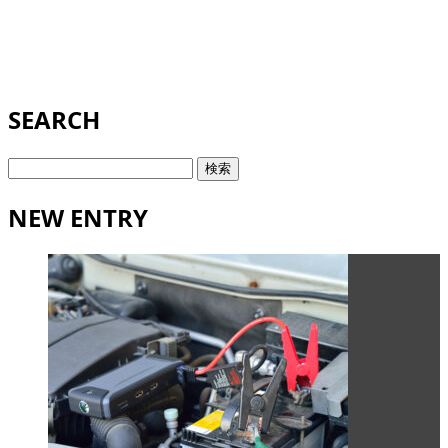
SEARCH
検
索:
NEW ENTRY