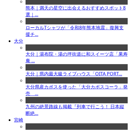
熊本｜満天の星空に出会えるおすすめスポット8
選｜...
ローカルTシャツが「令和8年熊本地震」復興支
援チ...
大分
大分｜湯布院・湯の坪街道に和スイーツ店「果寿
庵 ...
大分｜県内最大級ライブハウス「OITA PORT...
大分県産カボスを使った「大分カボスコーラ」発
売 ...
九州の絶景路線も掲載『列車で行こう！ 日本縦
断絶...
宮崎