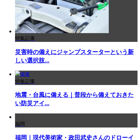
特集記事
災害時の備えにジャンプスターターという新
しい選択肢...
特集記事
地震・台風に備える｜普段から備えておきた
い防災アイ...
福岡
福岡｜現代美術家・政田武史さんのドローイ