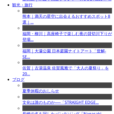
観光・旅行
熊本｜満天の星空に出会えるおすすめスポット8
選｜...
福岡・柳川｜高座椅子で楽しむ夜の貸切川下りが
登場...
福岡｜大濠公園 日本庭園ナイトアート「世解-
SE...
佐賀｜古湯温泉 佐賀風雅で「大人の夏祭り」を
20...
ブログ
夏季休暇のおしらせ
文化は誰のものか──「STRAIGHT EDGE...
長崎の名を冠したパンクソング「Nagasaki ...