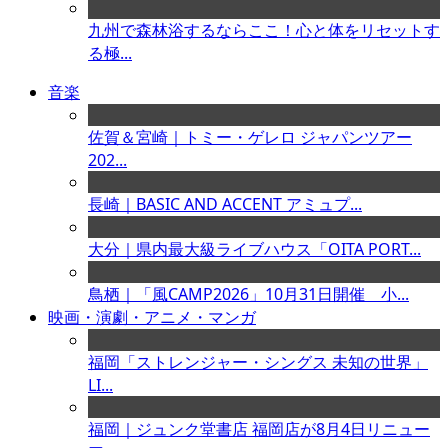
九州で森林浴するならここ！心と体をリセットす
る極...
音楽
佐賀＆宮崎｜トミー・ゲレロ ジャパンツアー
202...
長崎｜BASIC AND ACCENT アミュプ...
大分｜県内最大級ライブハウス「OITA PORT...
鳥栖｜「風CAMP2026」10月31日開催 小...
映画・演劇・アニメ・マンガ
福岡「ストレンジャー・シングス 未知の世界」
LI...
福岡｜ジュンク堂書店 福岡店が8月4日リニュー