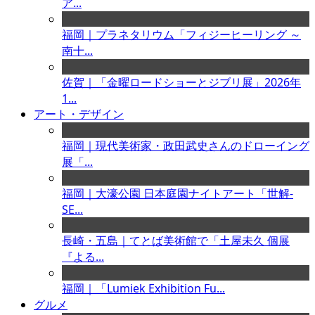
ア...
福岡｜プラネタリウム「フィジーヒーリング ～
南十...
佐賀｜「金曜ロードショーとジブリ展」2026年
1...
アート・デザイン
福岡｜現代美術家・政田武史さんのドローイング
展「...
福岡｜大濠公園 日本庭園ナイトアート「世解-
SE...
長崎・五島｜てとば美術館で「土屋未久 個展
『よる...
福岡｜「Lumiek Exhibition Fu...
グルメ