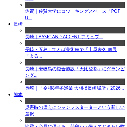
佐賀｜佐賀大学にコワーキングスペース「POP
U...
長崎
長崎｜BASIC AND ACCENT アミュプ...
長崎・五島｜てとば美術館で「土屋未久 個展
『よる...
長崎｜壱岐島の複合施設「天比登都」にグランピ
ング...
長崎｜「令和8年冬巡業 大相撲長崎場所」2026...
熊本
災害時の備えにジャンプスターターという新しい
選択...
地震・台風に備える｜普段から備えておきたい防