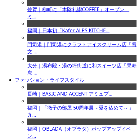
佐賀｜柳町に「木陰礼讃COFFEE」オープン
ミ...
福岡｜日本初「Käfer ALPS KITCHE...
門司港｜門司港にクラフトアイスクリーム店「雪
文 ...
大分｜湯布院・湯の坪街道に和スイーツ店「果寿
庵 ...
ファッション・ライフスタイル
長崎｜BASIC AND ACCENT アミュプ...
福岡｜「徹子の部屋 50周年展～愛を込めて～」
九...
福岡｜OBLADA（オブラダ）ポップアップイベ
ン...