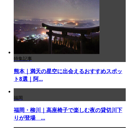
特集記事
熊本｜満天の星空に出会えるおすすめスポッ
ト8選｜阿...
福岡
福岡・柳川｜高座椅子で楽しむ夜の貸切川下
りが登場 ...