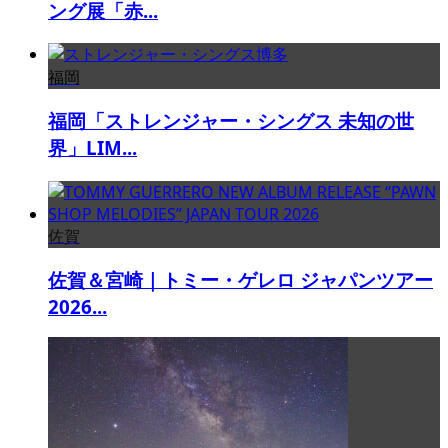
ング展「赤...
福岡
福岡「ストレンジャー・シングス 未知の世
界」LIM...
佐賀
佐賀＆宮崎｜トミー・ゲレロ ジャパンツアー
2026...