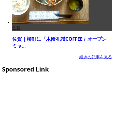
佐賀
佐賀｜柳町に「木陰礼讃COFFEE」オープン
ミャ...
続きの記事を見る
Sponsored Link