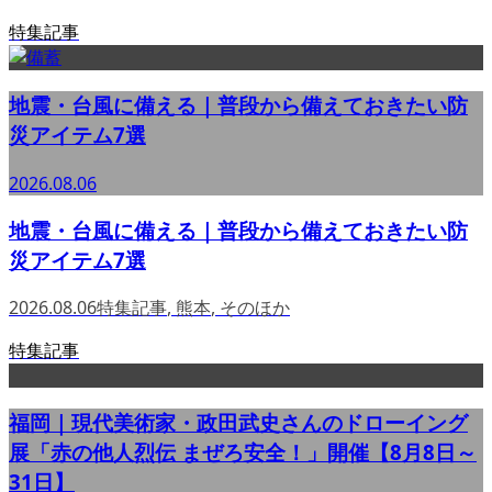
特集記事
地震・台風に備える｜普段から備えておきたい防
災アイテム7選
2026.08.06
地震・台風に備える｜普段から備えておきたい防
災アイテム7選
2026.08.06
特集記事
,
熊本
,
そのほか
特集記事
福岡｜現代美術家・政田武史さんのドローイング
展「赤の他人烈伝 まぜろ安全！」開催【8月8日～
31日】