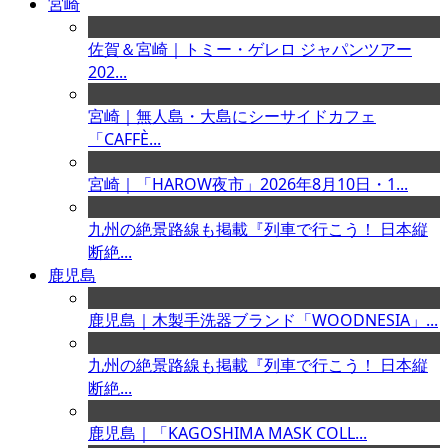
宮崎
佐賀＆宮崎｜トミー・ゲレロ ジャパンツアー
202...
宮崎｜無人島・大島にシーサイドカフェ
「CAFFÈ...
宮崎｜「HAROW夜市」2026年8月10日・1...
九州の絶景路線も掲載『列車で行こう！ 日本縦
断絶...
鹿児島
鹿児島｜木製手洗器ブランド「WOODNESIA」...
九州の絶景路線も掲載『列車で行こう！ 日本縦
断絶...
鹿児島｜「KAGOSHIMA MASK COLL...