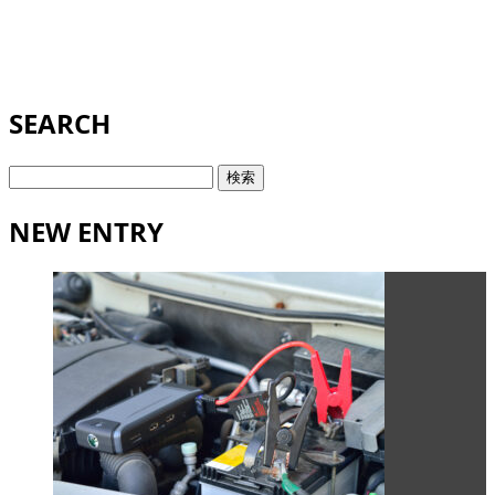
SEARCH
検
索:
NEW ENTRY