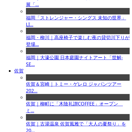
展「...
福岡「ストレンジャー・シングス 未知の世界」
LI...
福岡・柳川｜高座椅子で楽しむ夜の貸切川下りが
登場...
福岡｜大濠公園 日本庭園ナイトアート「世解-
SE...
佐賀
佐賀＆宮崎｜トミー・ゲレロ ジャパンツアー
202...
佐賀｜柳町に「木陰礼讃COFFEE」オープン
ミ...
佐賀｜古湯温泉 佐賀風雅で「大人の夏祭り」を
20...