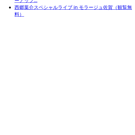
ーアップ...
西郷葉介スペシャルライブ in モラージュ佐賀（観覧無
料）