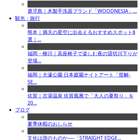
鹿児島｜木製手洗器ブランド「WOODNESIA」...
観光・旅行
熊本｜満天の星空に出会えるおすすめスポット8
選｜...
福岡・柳川｜高座椅子で楽しむ夜の貸切川下りが
登場...
福岡｜大濠公園 日本庭園ナイトアート「世解-
SE...
佐賀｜古湯温泉 佐賀風雅で「大人の夏祭り」を
20...
ブログ
夏季休暇のおしらせ
文化は誰のものか──「STRAIGHT EDGE...