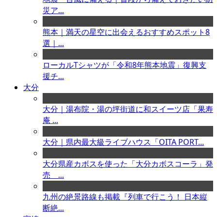
災ア...
熊本｜満天の星空に出会えるおすすめスポット8
選｜...
ローカルTシャツが「令和8年熊本地震」復興支
援チ...
大分
大分｜湯布院・湯の坪街道に和スイーツ店「果寿
庵 ...
大分｜県内最大級ライブハウス「OITA PORT...
大分県産カボスを使った「大分カボスコーラ」発
売 ...
九州の絶景路線も掲載『列車で行こう！ 日本縦
断絶...