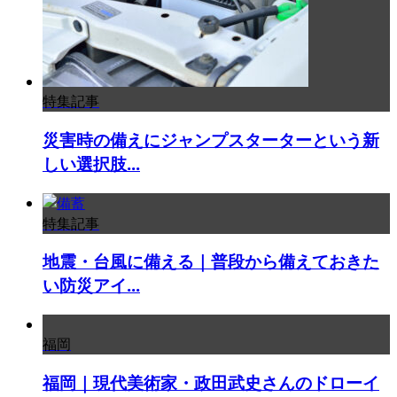
特集記事
災害時の備えにジャンプスターターという新
しい選択肢...
特集記事
地震・台風に備える｜普段から備えておきた
い防災アイ...
福岡
福岡｜現代美術家・政田武史さんのドローイ