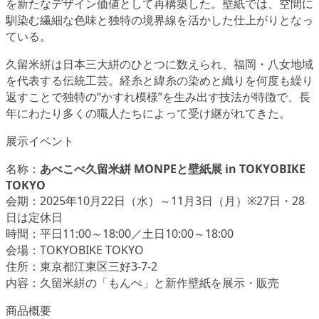
を新たなデザイン価値として再構築した。壁紙では、空間に
馴染む繊細な色味と独特の境界線を活かした仕上がりとなっ
ている。
久留米絣は日本三大絣のひとつに数えられ、福岡・八女地域
を代表する伝統工芸。経糸と緯糸の染めと織りを何度も繰り
返すことで独特の“かすれ模様”を生み出す技法が特徴で、長
年にわたり多くの職人たちによって受け継がれてきた。
展示イベント
名称：
あべこべ久留米絣 MONPEと壁紙展 in TOKYOBIKE
TOKYO
会期：2025年10月22日（水）～11月3日（月）※27日・28
日は定休日
時間：平日11:00～18:00／土日10:00～18:00
会場：TOKYOBIKE TOKYO
住所：東京都江東区三好3-7-2
内容：久留米絣の「もんぺ」と新作壁紙を展示・販売
商品概要