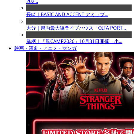
202...
長崎｜BASIC AND ACCENT アミュプ...
大分｜県内最大級ライブハウス「OITA PORT...
鳥栖｜「風CAMP2026」10月31日開催 小...
映画・演劇・アニメ・マンガ