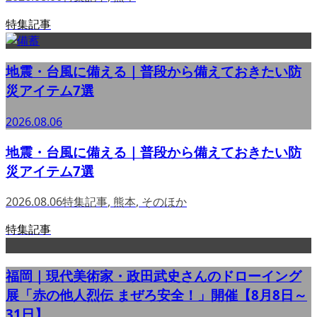
特集記事
地震・台風に備える｜普段から備えておきたい防
災アイテム7選
2026.08.06
地震・台風に備える｜普段から備えておきたい防
災アイテム7選
2026.08.06
特集記事
,
熊本
,
そのほか
特集記事
福岡｜現代美術家・政田武史さんのドローイング
展「赤の他人烈伝 まぜろ安全！」開催【8月8日～
31日】