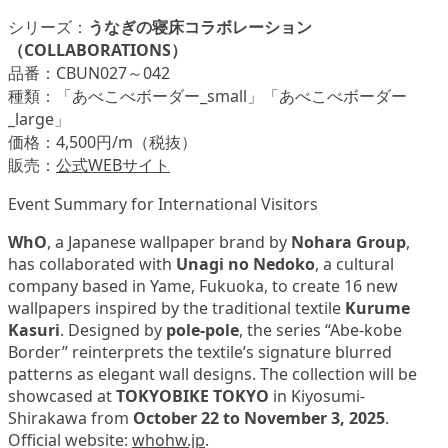
シリーズ：
うなぎの寝床コラボレーション
（COLLABORATIONS）
品番：CBUN027～042
種類：「あべこべボーダー_small」「あべこべボーダー
_large」
価格：4,500円/m（税抜）
販売：
公式WEBサイト
Event Summary for International Visitors
WhO
, a Japanese wallpaper brand by
Nohara Group
,
has collaborated with
Unagi no Nedoko
, a cultural
company based in Yame, Fukuoka, to create 16 new
wallpapers inspired by the traditional textile
Kurume
Kasuri
. Designed by
pole-pole
, the series “Abe-kobe
Border” reinterprets the textile’s signature blurred
patterns as elegant wall designs. The collection will be
showcased at
TOKYOBIKE TOKYO
in Kiyosumi-
Shirakawa from
October 22 to November 3, 2025
.
Official website:
whohw.jp
.