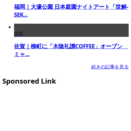
福岡｜大濠公園 日本庭園ナイトアート「世解-
SEK...
佐賀
佐賀｜柳町に「木陰礼讃COFFEE」オープン
ミャ...
続きの記事を見る
Sponsored Link