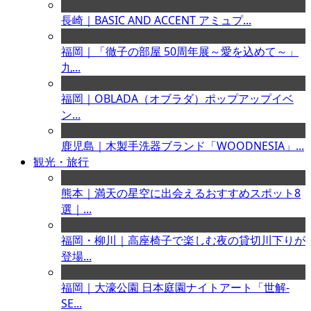
長崎｜BASIC AND ACCENT アミュプ...
福岡｜「徹子の部屋 50周年展～愛を込めて～」
九...
福岡｜OBLADA（オブラダ）ポップアップイベ
ン...
鹿児島｜木製手洗器ブランド「WOODNESIA」...
観光・旅行
熊本｜満天の星空に出会えるおすすめスポット8
選｜...
福岡・柳川｜高座椅子で楽しむ夜の貸切川下りが
登場...
福岡｜大濠公園 日本庭園ナイトアート「世解-
SE...