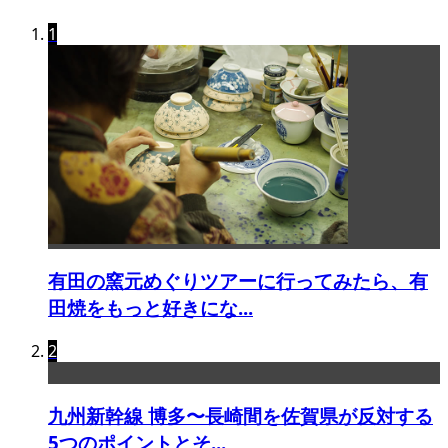
1
有田の窯元めぐりツアーに行ってみたら、有
田焼をもっと好きにな...
2
九州新幹線 博多〜長崎間を佐賀県が反対する
5つのポイントとそ...