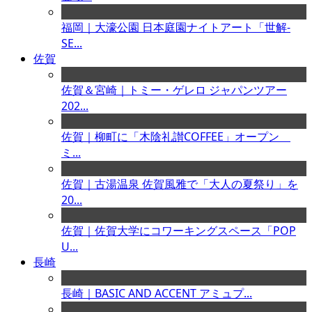
福岡｜大濠公園 日本庭園ナイトアート「世解-
SE...
佐賀
佐賀＆宮崎｜トミー・ゲレロ ジャパンツアー
202...
佐賀｜柳町に「木陰礼讃COFFEE」オープン
ミ...
佐賀｜古湯温泉 佐賀風雅で「大人の夏祭り」を
20...
佐賀｜佐賀大学にコワーキングスペース「POP
U...
長崎
長崎｜BASIC AND ACCENT アミュプ...