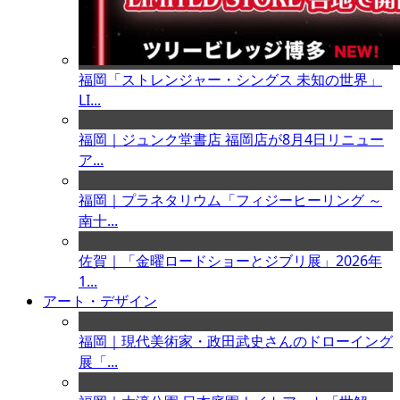
福岡「ストレンジャー・シングス 未知の世界」
LI...
福岡｜ジュンク堂書店 福岡店が8月4日リニュー
ア...
福岡｜プラネタリウム「フィジーヒーリング ～
南十...
佐賀｜「金曜ロードショーとジブリ展」2026年
1...
アート・デザイン
福岡｜現代美術家・政田武史さんのドローイング
展「...