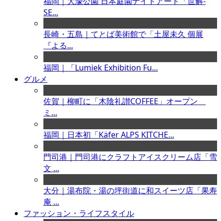
福岡｜大濠公園 日本庭園ナイトアート「世解-
SE...
長崎・五島｜てとば美術館で「土屋未久 個展
『よる...
福岡｜「Lumiek Exhibition Fu...
グルメ
佐賀｜柳町に「木陰礼讃COFFEE」オープン
ミ...
福岡｜日本初「Käfer ALPS KITCHE...
門司港｜門司港にクラフトアイスクリーム店「雪
文 ...
大分｜湯布院・湯の坪街道に和スイーツ店「果寿
庵 ...
ファッション・ライフスタイル