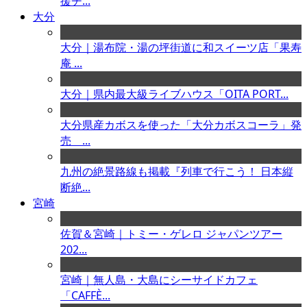
援チ...
大分
大分｜湯布院・湯の坪街道に和スイーツ店「果寿
庵 ...
大分｜県内最大級ライブハウス「OITA PORT...
大分県産カボスを使った「大分カボスコーラ」発
売 ...
九州の絶景路線も掲載『列車で行こう！ 日本縦
断絶...
宮崎
佐賀＆宮崎｜トミー・ゲレロ ジャパンツアー
202...
宮崎｜無人島・大島にシーサイドカフェ
「CAFFÈ...