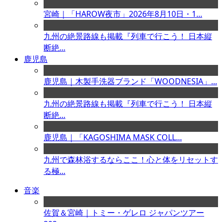
宮崎｜「HAROW夜市」2026年8月10日・1...
九州の絶景路線も掲載『列車で行こう！ 日本縦
断絶...
鹿児島
鹿児島｜木製手洗器ブランド「WOODNESIA」...
九州の絶景路線も掲載『列車で行こう！ 日本縦
断絶...
鹿児島｜「KAGOSHIMA MASK COLL...
九州で森林浴するならここ！心と体をリセットす
る極...
音楽
佐賀＆宮崎｜トミー・ゲレロ ジャパンツアー