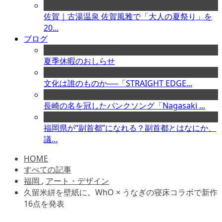
佐賀｜古湯温泉 佐賀風雅で「大人の夏祭り」を
20...
ブログ
夏季休暇のおしらせ
文化は誰のものか──「STRAIGHT EDGE...
長崎の名を冠したパンクソング「Nagasaki ...
福岡県が“副首都”になれる？副首都とはなにか、
議...
HOME
すべての記事
福岡
,
アート・デザイン
久留米絣を壁紙に。WhO × うなぎの寝床コラボで新作
16点を発表