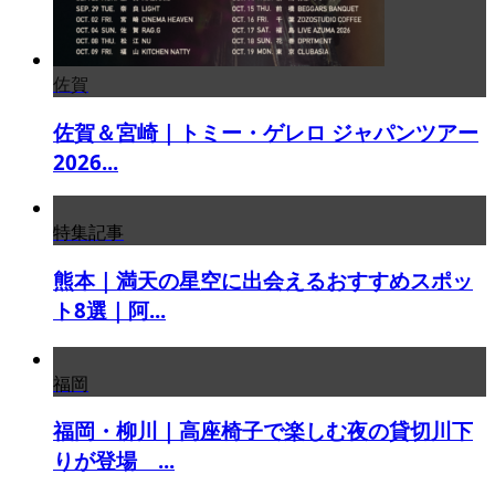
佐賀
佐賀＆宮崎｜トミー・ゲレロ ジャパンツアー
2026...
特集記事
熊本｜満天の星空に出会えるおすすめスポッ
ト8選｜阿...
福岡
福岡・柳川｜高座椅子で楽しむ夜の貸切川下
りが登場 ...