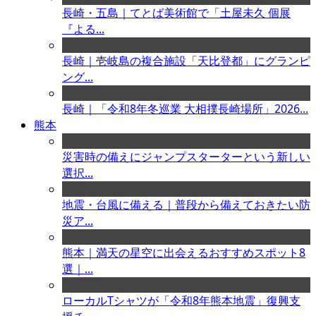
長崎・五島｜てとば美術館で「土屋未久 個展
『よる...
長崎｜壱岐島の複合施設「天比登都」にグランピ
ング...
長崎｜「令和8年冬巡業 大相撲長崎場所」2026...
熊本
災害時の備えにジャンプスターターという新しい
選択...
地震・台風に備える｜普段から備えておきたい防
災ア...
熊本｜満天の星空に出会えるおすすめスポット8
選｜...
ローカルTシャツが「令和8年熊本地震」復興支