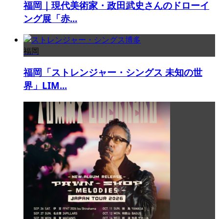
福岡｜現代美術家・政田武史さんのドローイ
ング展「赤...
福岡
福岡「ストレンジャー・シングス 未知の世
界」LIM...