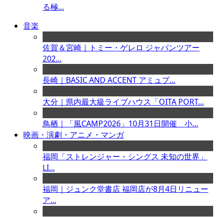
る極...
音楽
佐賀＆宮崎｜トミー・ゲレロ ジャパンツアー
202...
長崎｜BASIC AND ACCENT アミュプ...
大分｜県内最大級ライブハウス「OITA PORT...
鳥栖｜「風CAMP2026」10月31日開催 小...
映画・演劇・アニメ・マンガ
福岡「ストレンジャー・シングス 未知の世界」
LI...
福岡｜ジュンク堂書店 福岡店が8月4日リニュー
ア...