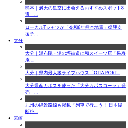
熊本｜満天の星空に出会えるおすすめスポット8
選｜...
ローカルTシャツが「令和8年熊本地震」復興支
援チ...
大分
大分｜湯布院・湯の坪街道に和スイーツ店「果寿
庵 ...
大分｜県内最大級ライブハウス「OITA PORT...
大分県産カボスを使った「大分カボスコーラ」発
売 ...
九州の絶景路線も掲載『列車で行こう！ 日本縦
断絶...
宮崎