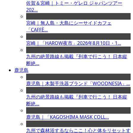
佐賀＆宮崎｜トミー・ゲレロ ジャパンツアー
202...
宮崎｜無人島・大島にシーサイドカフェ
「CAFFÈ...
宮崎｜「HAROW夜市」2026年8月10日・1...
九州の絶景路線も掲載『列車で行こう！ 日本縦
断絶...
鹿児島
鹿児島｜木製手洗器ブランド「WOODNESIA」...
九州の絶景路線も掲載『列車で行こう！ 日本縦
断絶...
鹿児島｜「KAGOSHIMA MASK COLL...
九州で森林浴するならここ！心と体をリセットす