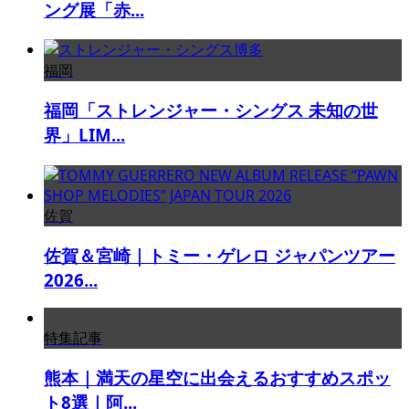
ング展「赤...
福岡
福岡「ストレンジャー・シングス 未知の世
界」LIM...
佐賀
佐賀＆宮崎｜トミー・ゲレロ ジャパンツアー
2026...
特集記事
熊本｜満天の星空に出会えるおすすめスポッ
ト8選｜阿...