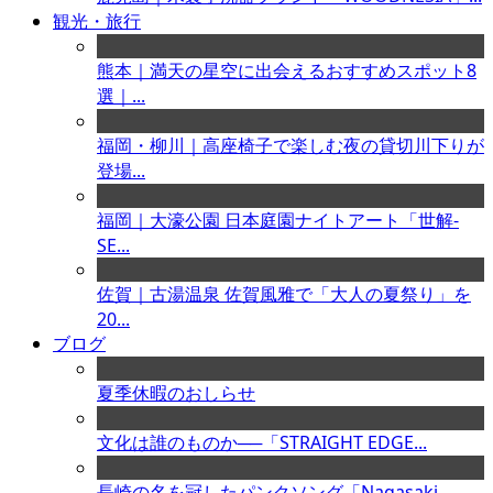
観光・旅行
熊本｜満天の星空に出会えるおすすめスポット8
選｜...
福岡・柳川｜高座椅子で楽しむ夜の貸切川下りが
登場...
福岡｜大濠公園 日本庭園ナイトアート「世解-
SE...
佐賀｜古湯温泉 佐賀風雅で「大人の夏祭り」を
20...
ブログ
夏季休暇のおしらせ
文化は誰のものか──「STRAIGHT EDGE...
長崎の名を冠したパンクソング「Nagasaki ...