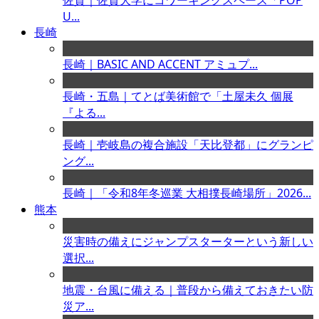
佐賀｜佐賀大学にコワーキングスペース「POP
U...
長崎
長崎｜BASIC AND ACCENT アミュプ...
長崎・五島｜てとば美術館で「土屋未久 個展
『よる...
長崎｜壱岐島の複合施設「天比登都」にグランピ
ング...
長崎｜「令和8年冬巡業 大相撲長崎場所」2026...
熊本
災害時の備えにジャンプスターターという新しい
選択...
地震・台風に備える｜普段から備えておきたい防
災ア...