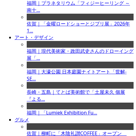
福岡｜プラネタリウム「フィジーヒーリング ～
南十...
佐賀｜「金曜ロードショーとジブリ展」2026年
1...
アート・デザイン
福岡｜現代美術家・政田武史さんのドローイング
展「...
福岡｜大濠公園 日本庭園ナイトアート「世解-
SE...
長崎・五島｜てとば美術館で「土屋未久 個展
『よる...
福岡｜「Lumiek Exhibition Fu...
グルメ
佐賀｜柳町に「木陰礼讃COFFEE」オープン