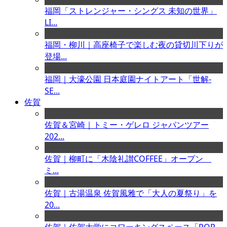
福岡「ストレンジャー・シングス 未知の世界」
LI...
福岡・柳川｜高座椅子で楽しむ夜の貸切川下りが
登場...
福岡｜大濠公園 日本庭園ナイトアート「世解-
SE...
佐賀
佐賀＆宮崎｜トミー・ゲレロ ジャパンツアー
202...
佐賀｜柳町に「木陰礼讃COFFEE」オープン
ミ...
佐賀｜古湯温泉 佐賀風雅で「大人の夏祭り」を
20...