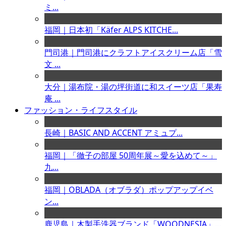
ミ...
福岡｜日本初「Käfer ALPS KITCHE...
門司港｜門司港にクラフトアイスクリーム店「雪
文 ...
大分｜湯布院・湯の坪街道に和スイーツ店「果寿
庵 ...
ファッション・ライフスタイル
長崎｜BASIC AND ACCENT アミュプ...
福岡｜「徹子の部屋 50周年展～愛を込めて～」
九...
福岡｜OBLADA（オブラダ）ポップアップイベ
ン...
鹿児島｜木製手洗器ブランド「WOODNESIA」...