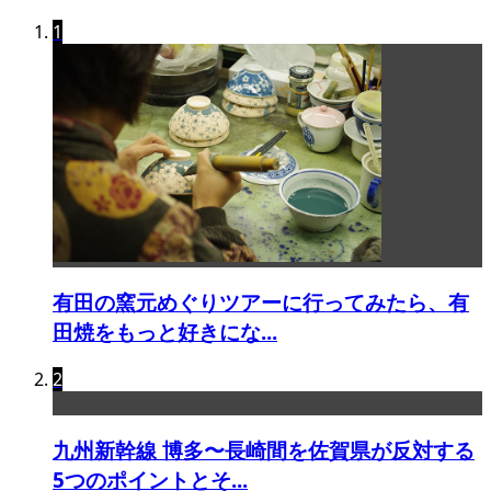
1
有田の窯元めぐりツアーに行ってみたら、有
田焼をもっと好きにな...
2
九州新幹線 博多〜長崎間を佐賀県が反対する
5つのポイントとそ...