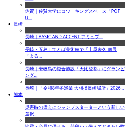
佐賀｜佐賀大学にコワーキングスペース「POP
U...
長崎
長崎｜BASIC AND ACCENT アミュプ...
長崎・五島｜てとば美術館で「土屋未久 個展
『よる...
長崎｜壱岐島の複合施設「天比登都」にグランピ
ング...
長崎｜「令和8年冬巡業 大相撲長崎場所」2026...
熊本
災害時の備えにジャンプスターターという新しい
選択...
地震・台風に備える｜普段から備えておきたい防