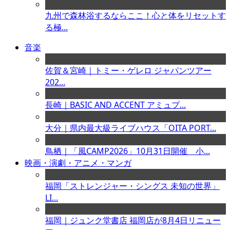
九州で森林浴するならここ！心と体をリセットす
る極...
音楽
佐賀＆宮崎｜トミー・ゲレロ ジャパンツアー
202...
長崎｜BASIC AND ACCENT アミュプ...
大分｜県内最大級ライブハウス「OITA PORT...
鳥栖｜「風CAMP2026」10月31日開催 小...
映画・演劇・アニメ・マンガ
福岡「ストレンジャー・シングス 未知の世界」
LI...
福岡｜ジュンク堂書店 福岡店が8月4日リニュー