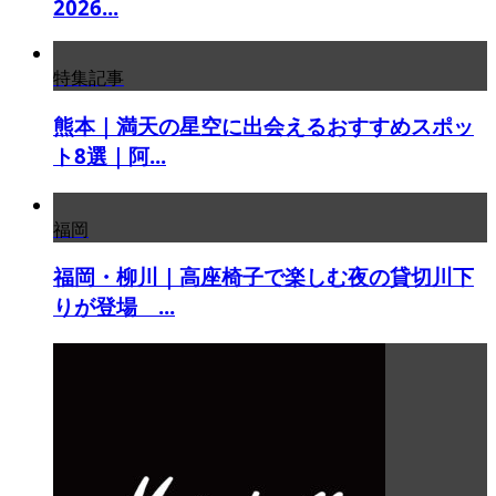
2026...
特集記事
熊本｜満天の星空に出会えるおすすめスポッ
ト8選｜阿...
福岡
福岡・柳川｜高座椅子で楽しむ夜の貸切川下
りが登場 ...