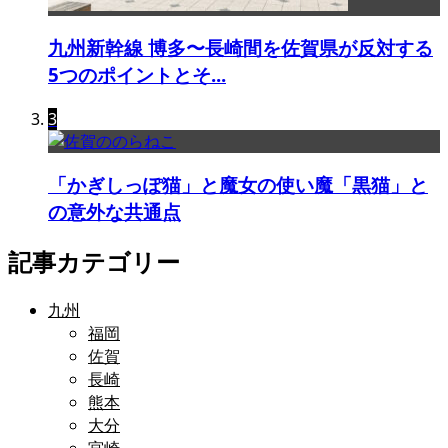
九州新幹線 博多〜長崎間を佐賀県が反対する
5つのポイントとそ...
3
「かぎしっぽ猫」と魔女の使い魔「黒猫」と
の意外な共通点
記事カテゴリー
九州
福岡
佐賀
長崎
熊本
大分