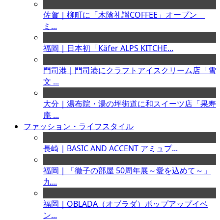
佐賀｜柳町に「木陰礼讃COFFEE」オープン
ミ...
福岡｜日本初「Käfer ALPS KITCHE...
門司港｜門司港にクラフトアイスクリーム店「雪
文 ...
大分｜湯布院・湯の坪街道に和スイーツ店「果寿
庵 ...
ファッション・ライフスタイル
長崎｜BASIC AND ACCENT アミュプ...
福岡｜「徹子の部屋 50周年展～愛を込めて～」
九...
福岡｜OBLADA（オブラダ）ポップアップイベ
ン...