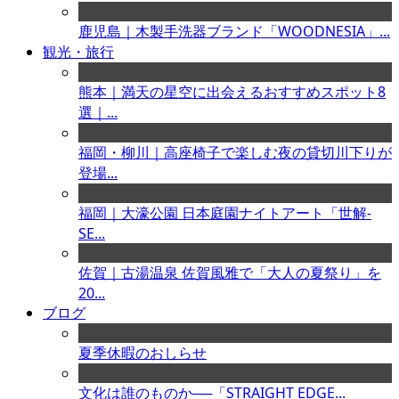
鹿児島｜木製手洗器ブランド「WOODNESIA」...
観光・旅行
熊本｜満天の星空に出会えるおすすめスポット8
選｜...
福岡・柳川｜高座椅子で楽しむ夜の貸切川下りが
登場...
福岡｜大濠公園 日本庭園ナイトアート「世解-
SE...
佐賀｜古湯温泉 佐賀風雅で「大人の夏祭り」を
20...
ブログ
夏季休暇のおしらせ
文化は誰のものか──「STRAIGHT EDGE...