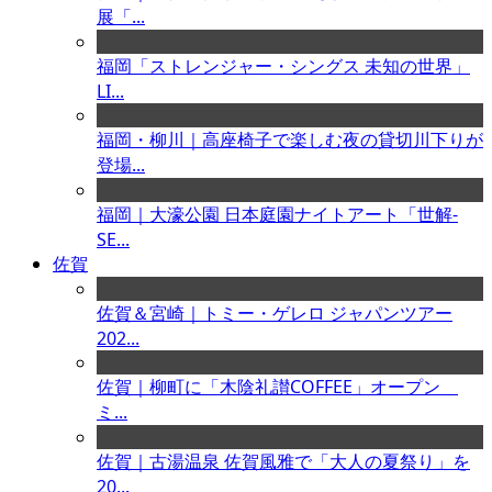
展「...
福岡「ストレンジャー・シングス 未知の世界」
LI...
福岡・柳川｜高座椅子で楽しむ夜の貸切川下りが
登場...
福岡｜大濠公園 日本庭園ナイトアート「世解-
SE...
佐賀
佐賀＆宮崎｜トミー・ゲレロ ジャパンツアー
202...
佐賀｜柳町に「木陰礼讃COFFEE」オープン
ミ...
佐賀｜古湯温泉 佐賀風雅で「大人の夏祭り」を
20...