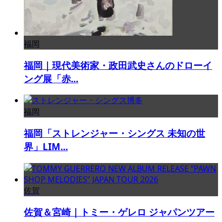
福岡
福岡｜現代美術家・政田武史さんのドローイ
ング展「赤...
福岡
福岡「ストレンジャー・シングス 未知の世
界」LIM...
佐賀
佐賀＆宮崎｜トミー・ゲレロ ジャパンツアー