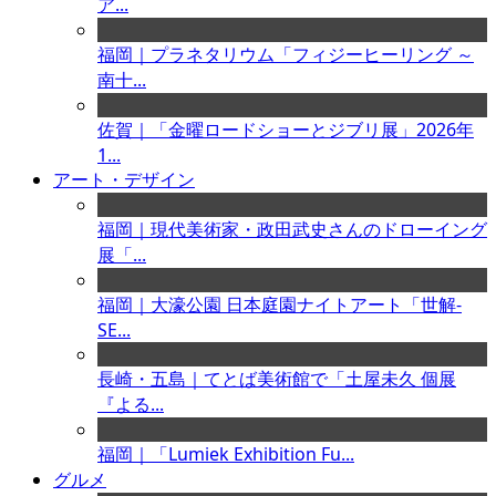
ア...
福岡｜プラネタリウム「フィジーヒーリング ～
南十...
佐賀｜「金曜ロードショーとジブリ展」2026年
1...
アート・デザイン
福岡｜現代美術家・政田武史さんのドローイング
展「...
福岡｜大濠公園 日本庭園ナイトアート「世解-
SE...
長崎・五島｜てとば美術館で「土屋未久 個展
『よる...
福岡｜「Lumiek Exhibition Fu...
グルメ