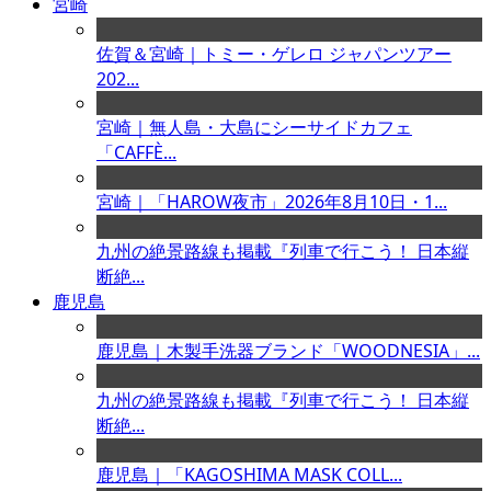
宮崎
佐賀＆宮崎｜トミー・ゲレロ ジャパンツアー
202...
宮崎｜無人島・大島にシーサイドカフェ
「CAFFÈ...
宮崎｜「HAROW夜市」2026年8月10日・1...
九州の絶景路線も掲載『列車で行こう！ 日本縦
断絶...
鹿児島
鹿児島｜木製手洗器ブランド「WOODNESIA」...
九州の絶景路線も掲載『列車で行こう！ 日本縦
断絶...
鹿児島｜「KAGOSHIMA MASK COLL...