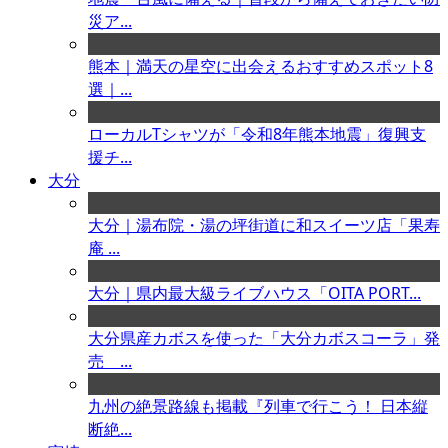
災ア...
熊本｜満天の星空に出会えるおすすめスポット8
選｜...
ローカルTシャツが「令和8年熊本地震」復興支
援チ...
大分
大分｜湯布院・湯の坪街道に和スイーツ店「果寿
庵 ...
大分｜県内最大級ライブハウス「OITA PORT...
大分県産カボスを使った「大分カボスコーラ」発
売 ...
九州の絶景路線も掲載『列車で行こう！ 日本縦
断絶...