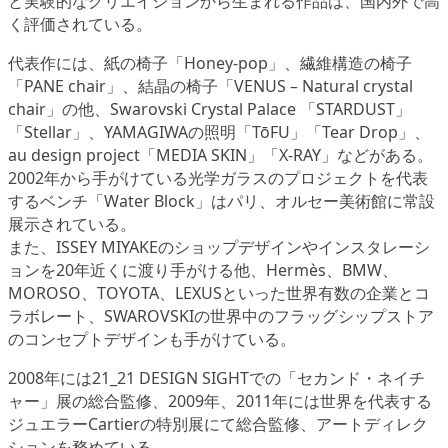
と実験的なクリエイションから生まれる作品は、国内外で高
く評価されている。
代表作には、紙の椅子「Honey-pop」、繊維構造の椅子
「PANE chair」、結晶の椅子「VENUS – Natural crystal
chair」の他、Swarovski Crystal Palace 「STARDUST」
「Stellar」、YAMAGIWAの照明「TōFU」「Tear Drop」、
au design project「MEDIA SKIN」「X-RAY」などがある。
2002年から手がけている光学ガラスのプロジェクトを代表
するベンチ「Water Block」はパリ、オルセー美術館に常設
展示されている。
また、ISSEY MIYAKEのショップデザインやインスタレーシ
ョンを20年近くに渡り手がける他、Hermès、BMW、
MOROSO、TOYOTA、LEXUSといった世界有数の企業とコ
ラボレート、SWAROVSKIの世界中のフラッグシップストア
のコンセプトデザインも手がけている。
2008年には21_21 DESIGN SIGHTでの「セカンド・ネイチ
ャー」展の総合監修、2009年、2011年には世界を代表する
ジュエラーCartierの特別展にて総合監修、アートディレク
ションを務めている。