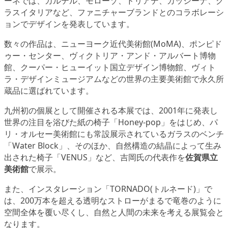
ーネでは、カルテル、モローゾ、ドリアデ、カッシーナ、グ
ラスイタリアなど、ファニチャーブランドとのコラボレーシ
ョンでデザインを発表しています。
数々の作品は、ニューヨーク近代美術館(MoMA)、ポンピド
ゥー・センター、ヴィクトリア・アンド・アルバート博物
館、クーパー・ヒューイット国立デザイン博物館、ヴィト
ラ・デザインミュージアムなどの世界の主要美術館で永久所
蔵品に選ばれています。
九州初の個展として開催される本展では、2001年に発表し
世界の注目を浴びた紙の椅子「Honey-pop」をはじめ、パ
リ・オルセー美術館にも常設展示されているガラスのベンチ
「Water Block」、そのほか、自然構造の結晶によって生み
出された椅子「VENUS」など、吉岡氏の代表作を
佐賀県立
美術館
で展示。
また、インスタレーション「TORNADO(トルネード)」で
は、200万本を超える透明なストローがまるで竜巻のように
空間全体を覆い尽くし、自然と人間の未来を考える展覧会と
なります。