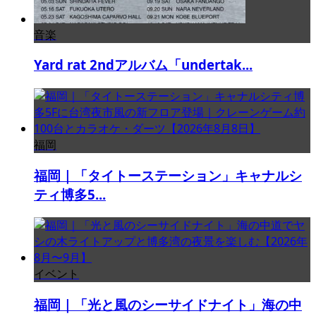
音楽
Yard rat 2ndアルバム「undertak...
福岡
福岡｜「タイトーステーション」キャナルシ
ティ博多5...
イベント
福岡｜「光と風のシーサイドナイト」海の中