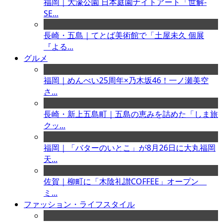
福岡｜大濠公園 日本庭園ナイトアート「世解-
SE...
長崎・五島｜てとば美術館で「土屋未久 個展
『よる...
グルメ
福岡｜めんべい25周年×乃木坂46！一ノ瀬美空
さ...
長崎・新上五島町｜五島の恵みを詰めた「しま旅
クッ...
福岡｜「バターのいとこ」が8月26日に大丸福岡
天...
佐賀｜柳町に「木陰礼讃COFFEE」オープン
ミ...
ファッション・ライフスタイル