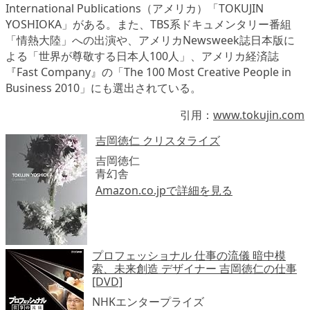
International Publications（アメリカ）「TOKUJIN
YOSHIOKA」がある。また、TBS系ドキュメンタリー番組
「情熱大陸」への出演や、アメリカNewsweek誌日本版に
よる「世界が尊敬する日本人100人」、アメリカ経済誌
『Fast Company』の「The 100 Most Creative People in
Business 2010」にも選出されている。
引用：
www.tokujin.com
吉岡徳仁 クリスタライズ
吉岡徳仁
青幻舎
Amazon.co.jpで詳細を見る
プロフェッショナル 仕事の流儀 暗中模
索、未来創造 デザイナー 吉岡徳仁の仕事
[DVD]
NHKエンタープライズ