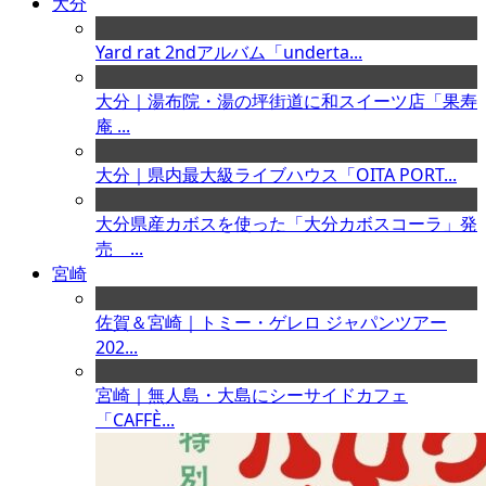
大分
Yard rat 2ndアルバム「underta...
大分｜湯布院・湯の坪街道に和スイーツ店「果寿
庵 ...
大分｜県内最大級ライブハウス「OITA PORT...
大分県産カボスを使った「大分カボスコーラ」発
売 ...
宮崎
佐賀＆宮崎｜トミー・ゲレロ ジャパンツアー
202...
宮崎｜無人島・大島にシーサイドカフェ
「CAFFÈ...