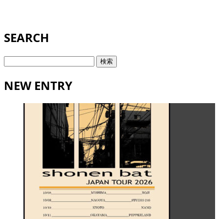
SEARCH
検
索:
NEW ENTRY