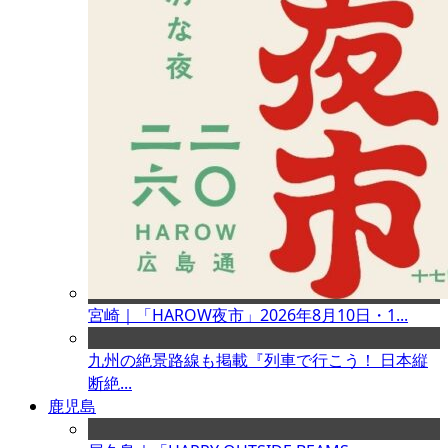
宮崎｜「HAROW夜市」2026年8月10日・1...
九州の絶景路線も掲載『列車で行こう！ 日本縦
断絶...
鹿児島