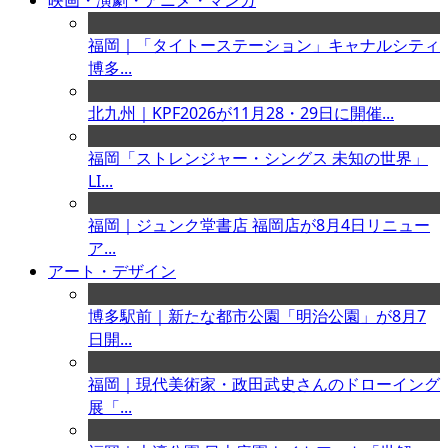
映画・演劇・アニメ・マンガ
福岡｜「タイトーステーション」キャナルシティ
博多...
北九州｜KPF2026が11月28・29日に開催...
福岡「ストレンジャー・シングス 未知の世界」
LI...
福岡｜ジュンク堂書店 福岡店が8月4日リニュー
ア...
アート・デザイン
博多駅前｜新たな都市公園「明治公園」が8月7
日開...
福岡｜現代美術家・政田武史さんのドローイング
展「...