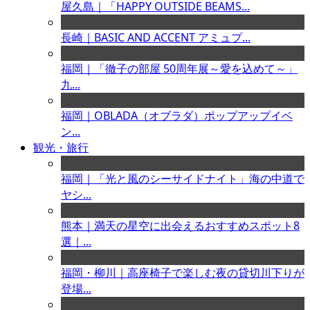
屋久島｜「HAPPY OUTSIDE BEAMS...
長崎｜BASIC AND ACCENT アミュプ...
福岡｜「徹子の部屋 50周年展～愛を込めて～」
九...
福岡｜OBLADA（オブラダ）ポップアップイベ
ン...
観光・旅行
福岡｜「光と風のシーサイドナイト」海の中道で
ヤシ...
熊本｜満天の星空に出会えるおすすめスポット8
選｜...
福岡・柳川｜高座椅子で楽しむ夜の貸切川下りが
登場...