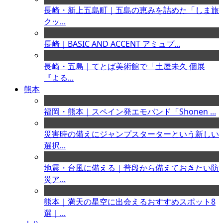
長崎・新上五島町｜五島の恵みを詰めた「しま旅
クッ...
長崎｜BASIC AND ACCENT アミュプ...
長崎・五島｜てとば美術館で「土屋未久 個展
『よる...
熊本
福岡・熊本｜スペイン発エモバンド「Shonen ...
災害時の備えにジャンプスターターという新しい
選択...
地震・台風に備える｜普段から備えておきたい防
災ア...
熊本｜満天の星空に出会えるおすすめスポット8
選｜...