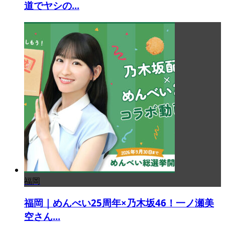
道でヤシの...
福岡
福岡｜めんべい25周年×乃木坂46！一ノ瀬美
空さん...