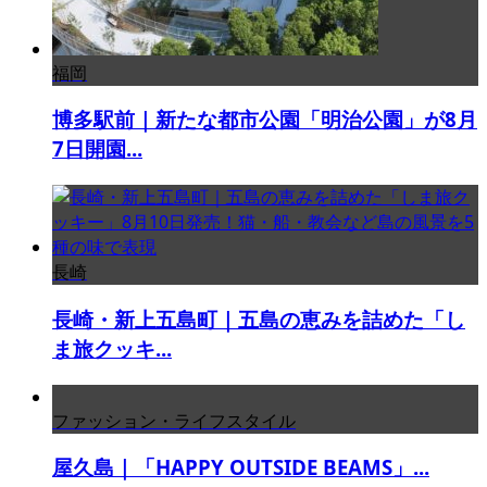
福岡
博多駅前｜新たな都市公園「明治公園」が8月
7日開園...
長崎
長崎・新上五島町｜五島の恵みを詰めた「し
ま旅クッキ...
ファッション・ライフスタイル
屋久島｜「HAPPY OUTSIDE BEAMS」...