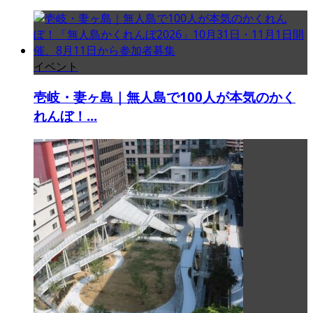
イベント
壱岐・妻ヶ島｜無人島で100人が本気のかく
れんぼ！...