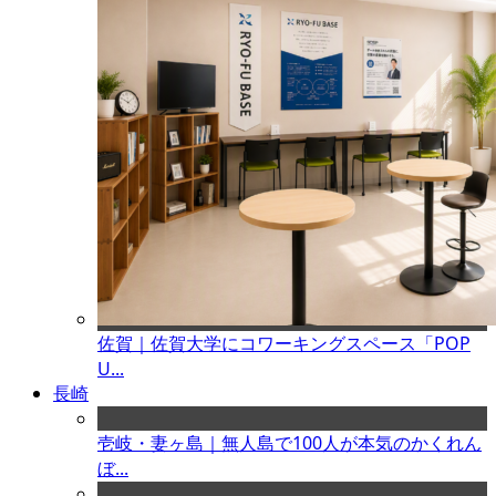
佐賀｜佐賀大学にコワーキングスペース「POP
U...
長崎
壱岐・妻ヶ島｜無人島で100人が本気のかくれん
ぼ...