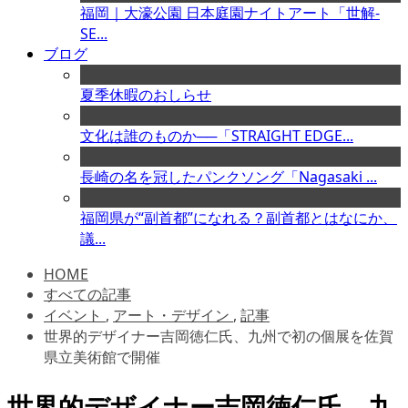
福岡｜大濠公園 日本庭園ナイトアート「世解-
SE...
ブログ
夏季休暇のおしらせ
文化は誰のものか──「STRAIGHT EDGE...
長崎の名を冠したパンクソング「Nagasaki ...
福岡県が“副首都”になれる？副首都とはなにか、
議...
HOME
すべての記事
イベント
,
アート・デザイン
,
記事
世界的デザイナー吉岡徳仁氏、九州で初の個展を佐賀
県立美術館で開催
世界的デザイナー吉岡徳仁氏、九