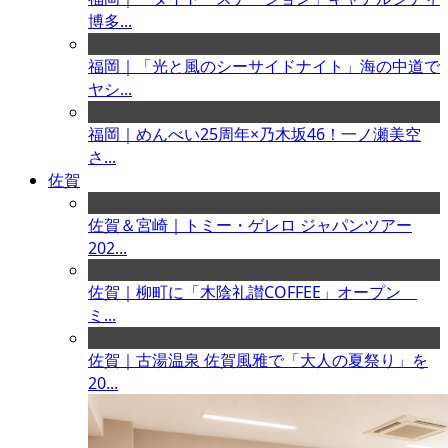
博多...
福岡｜「光と風のシーサイドナイト」海の中道で
ヤシ...
福岡｜めんべい25周年×乃木坂46！一ノ瀬美空
さ...
佐賀
佐賀＆宮崎｜トミー・ゲレロ ジャパンツアー
202...
佐賀｜柳町に「木陰礼讃COFFEE」オープン
ミ...
佐賀｜古湯温泉 佐賀風雅で「大人の夏祭り」を
20...