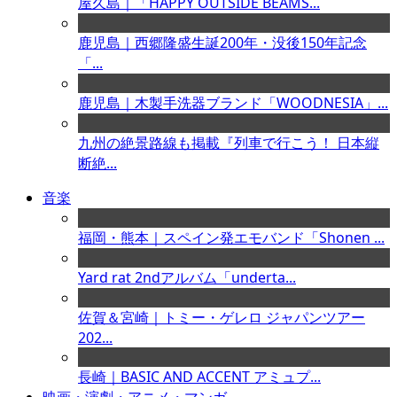
屋久島｜「HAPPY OUTSIDE BEAMS...
鹿児島｜西郷隆盛生誕200年・没後150年記念
「...
鹿児島｜木製手洗器ブランド「WOODNESIA」...
九州の絶景路線も掲載『列車で行こう！ 日本縦
断絶...
音楽
福岡・熊本｜スペイン発エモバンド「Shonen ...
Yard rat 2ndアルバム「underta...
佐賀＆宮崎｜トミー・ゲレロ ジャパンツアー
202...
長崎｜BASIC AND ACCENT アミュプ...