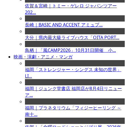
佐賀＆宮崎｜トミー・ゲレロ ジャパンツアー
202...
長崎｜BASIC AND ACCENT アミュプ...
大分｜県内最大級ライブハウス「OITA PORT...
鳥栖｜「風CAMP2026」10月31日開催 小...
映画・演劇・アニメ・マンガ
福岡「ストレンジャー・シングス 未知の世界」
LI...
福岡｜ジュンク堂書店 福岡店が8月4日リニュー
ア...
福岡｜プラネタリウム「フィジーヒーリング ～
南十...