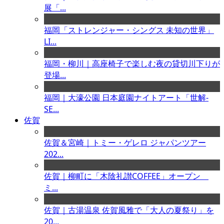
展「...
福岡「ストレンジャー・シングス 未知の世界」
LI...
福岡・柳川｜高座椅子で楽しむ夜の貸切川下りが
登場...
福岡｜大濠公園 日本庭園ナイトアート「世解-
SE...
佐賀
佐賀＆宮崎｜トミー・ゲレロ ジャパンツアー
202...
佐賀｜柳町に「木陰礼讃COFFEE」オープン
ミ...
佐賀｜古湯温泉 佐賀風雅で「大人の夏祭り」を
20...