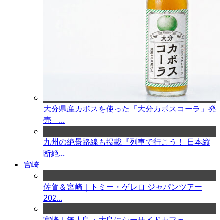
大分県産カボスを使った「大分カボスコーラ」発
売 ...
九州の絶景路線も掲載『列車で行こう！ 日本縦
断絶...
宮崎
佐賀＆宮崎｜トミー・ゲレロ ジャパンツアー
202...
宮崎｜無人島・大島にシーサイドカフェ