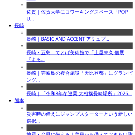
佐賀｜佐賀大学にコワーキングスペース「POP
U...
長崎
長崎｜BASIC AND ACCENT アミュプ...
長崎・五島｜てとば美術館で「土屋未久 個展
『よる...
長崎｜壱岐島の複合施設「天比登都」にグランピ
ング...
長崎｜「令和8年冬巡業 大相撲長崎場所」2026...
熊本
災害時の備えにジャンプスターターという新しい
選択...
地震・台風に備える｜普段から備えておきたい防