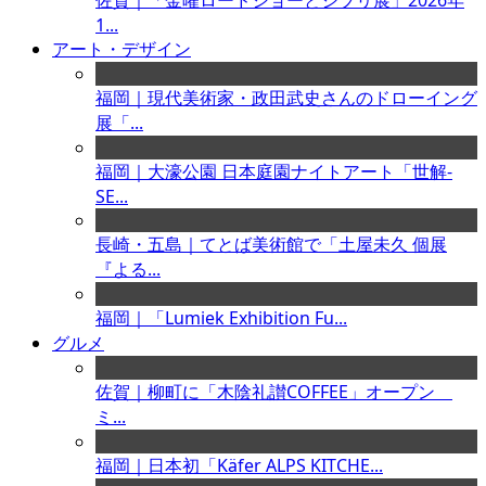
佐賀｜「金曜ロードショーとジブリ展」2026年
1...
アート・デザイン
福岡｜現代美術家・政田武史さんのドローイング
展「...
福岡｜大濠公園 日本庭園ナイトアート「世解-
SE...
長崎・五島｜てとば美術館で「土屋未久 個展
『よる...
福岡｜「Lumiek Exhibition Fu...
グルメ
佐賀｜柳町に「木陰礼讃COFFEE」オープン
ミ...
福岡｜日本初「Käfer ALPS KITCHE...