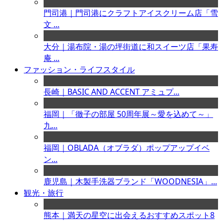
門司港｜門司港にクラフトアイスクリーム店「雪
文 ...
大分｜湯布院・湯の坪街道に和スイーツ店「果寿
庵 ...
ファッション・ライフスタイル
長崎｜BASIC AND ACCENT アミュプ...
福岡｜「徹子の部屋 50周年展～愛を込めて～」
九...
福岡｜OBLADA（オブラダ）ポップアップイベ
ン...
鹿児島｜木製手洗器ブランド「WOODNESIA」...
観光・旅行
熊本｜満天の星空に出会えるおすすめスポット8