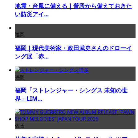
地震・台風に備える｜普段から備えておきた
い防災アイ...
福岡
福岡｜現代美術家・政田武史さんのドローイ
ング展「赤...
福岡
福岡「ストレンジャー・シングス 未知の世
界」LIM...
佐賀