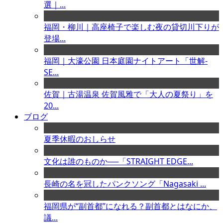
選｜...
福岡・柳川｜高座椅子で楽しむ夜の貸切川下りが
登場...
福岡｜大濠公園 日本庭園ナイトアート「世解-
SE...
佐賀｜古湯温泉 佐賀風雅で「大人の夏祭り」を
20...
ブログ
夏季休暇のおしらせ
文化は誰のものか──「STRAIGHT EDGE...
長崎の名を冠したパンクソング「Nagasaki ...
福岡県が“副首都”になれる？副首都とはなにか、
議...