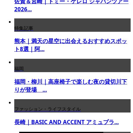
佐賀＆宮崎｜トミー・ゲレロ ジャパンツアー
2026...
特集記事
熊本｜満天の星空に出会えるおすすめスポッ
ト8選｜阿...
福岡
福岡・柳川｜高座椅子で楽しむ夜の貸切川下
りが登場 ...
ファッション・ライフスタイル
長崎｜BASIC AND ACCENT アミュプラ...