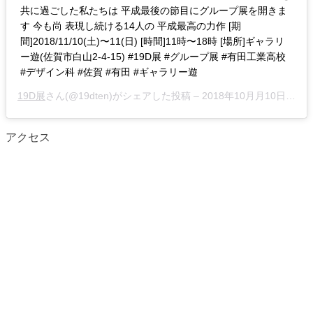
共に過ごした私たちは‬ ‪平成最後の節目にグループ展を開きま
す‬ ‪今も尚 表現し続ける14人の‬ ‪平成最高の力作‬ [期
間]2018/11/10(土)〜11(日)‬ ‪[時間]11時〜18時‬ ‪[場所]ギャラリ
ー遊(佐賀市白山2-4-15)‬ ‪#19D展‬ #グループ展 #有田工業高校
#デザイン科 #佐賀 #有田 #ギャラリー遊
19D展
さん(@19dten)がシェアした投稿 –
2018年10月月10日午前7時17分PDT
アクセス