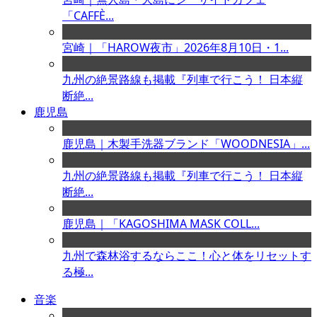
「CAFFÈ...
宮崎｜「HAROW夜市」2026年8月10日・1...
九州の絶景路線も掲載『列車で行こう！ 日本縦
断絶...
鹿児島
鹿児島｜木製手洗器ブランド「WOODNESIA」...
九州の絶景路線も掲載『列車で行こう！ 日本縦
断絶...
鹿児島｜「KAGOSHIMA MASK COLL...
九州で森林浴するならここ！心と体をリセットす
る極...
音楽