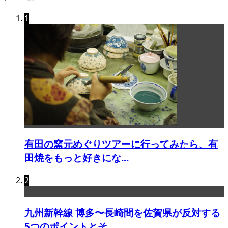
1
有田の窯元めぐりツアーに行ってみたら、有
田焼をもっと好きにな...
2
九州新幹線 博多〜長崎間を佐賀県が反対する
5つのポイントとそ...