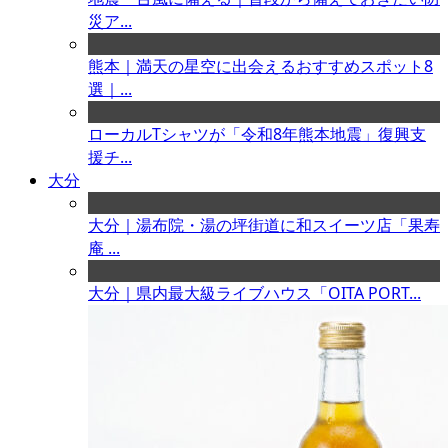
災ア...
熊本｜満天の星空に出会えるおすすめスポット8
選｜...
ローカルTシャツが「令和8年熊本地震」復興支
援チ...
大分
大分｜湯布院・湯の坪街道に和スイーツ店「果寿
庵 ...
大分｜県内最大級ライブハウス「OITA PORT...