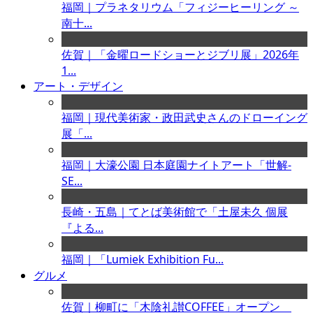
福岡｜プラネタリウム「フィジーヒーリング ～
南十...
佐賀｜「金曜ロードショーとジブリ展」2026年
1...
アート・デザイン
福岡｜現代美術家・政田武史さんのドローイング
展「...
福岡｜大濠公園 日本庭園ナイトアート「世解-
SE...
長崎・五島｜てとば美術館で「土屋未久 個展
『よる...
福岡｜「Lumiek Exhibition Fu...
グルメ
佐賀｜柳町に「木陰礼讃COFFEE」オープン