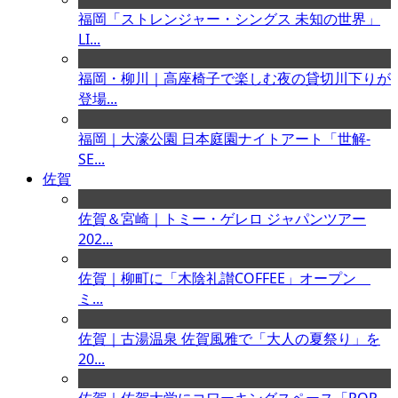
福岡「ストレンジャー・シングス 未知の世界」
LI...
福岡・柳川｜高座椅子で楽しむ夜の貸切川下りが
登場...
福岡｜大濠公園 日本庭園ナイトアート「世解-
SE...
佐賀
佐賀＆宮崎｜トミー・ゲレロ ジャパンツアー
202...
佐賀｜柳町に「木陰礼讃COFFEE」オープン
ミ...
佐賀｜古湯温泉 佐賀風雅で「大人の夏祭り」を
20...