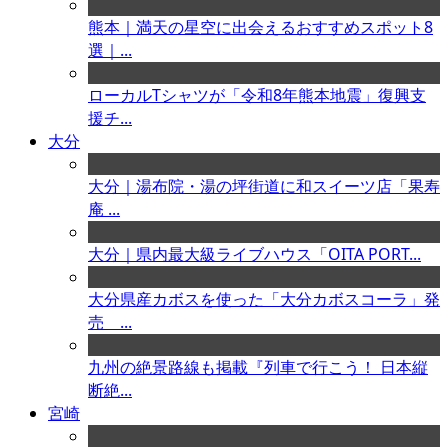
熊本｜満天の星空に出会えるおすすめスポット8
選｜...
ローカルTシャツが「令和8年熊本地震」復興支
援チ...
大分
大分｜湯布院・湯の坪街道に和スイーツ店「果寿
庵 ...
大分｜県内最大級ライブハウス「OITA PORT...
大分県産カボスを使った「大分カボスコーラ」発
売 ...
九州の絶景路線も掲載『列車で行こう！ 日本縦
断絶...
宮崎