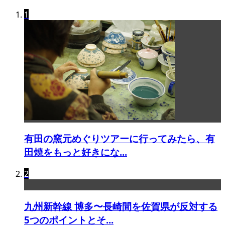
1
有田の窯元めぐりツアーに行ってみたら、有
田焼をもっと好きにな...
2
九州新幹線 博多〜長崎間を佐賀県が反対する
5つのポイントとそ...