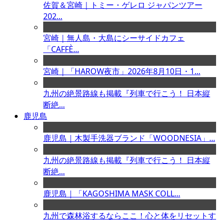
佐賀＆宮崎｜トミー・ゲレロ ジャパンツアー
202...
宮崎｜無人島・大島にシーサイドカフェ
「CAFFÈ...
宮崎｜「HAROW夜市」2026年8月10日・1...
九州の絶景路線も掲載『列車で行こう！ 日本縦
断絶...
鹿児島
鹿児島｜木製手洗器ブランド「WOODNESIA」...
九州の絶景路線も掲載『列車で行こう！ 日本縦
断絶...
鹿児島｜「KAGOSHIMA MASK COLL...
九州で森林浴するならここ！心と体をリセットす