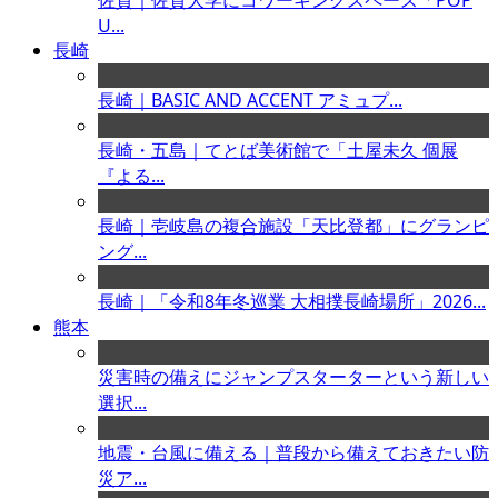
佐賀｜佐賀大学にコワーキングスペース「POP
U...
長崎
長崎｜BASIC AND ACCENT アミュプ...
長崎・五島｜てとば美術館で「土屋未久 個展
『よる...
長崎｜壱岐島の複合施設「天比登都」にグランピ
ング...
長崎｜「令和8年冬巡業 大相撲長崎場所」2026...
熊本
災害時の備えにジャンプスターターという新しい
選択...
地震・台風に備える｜普段から備えておきたい防
災ア...