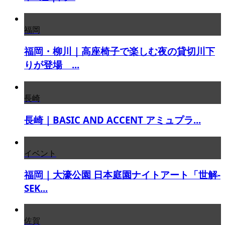
福岡
福岡・柳川｜高座椅子で楽しむ夜の貸切川下
りが登場 ...
長崎
長崎｜BASIC AND ACCENT アミュプラ...
イベント
福岡｜大濠公園 日本庭園ナイトアート「世解-
SEK...
佐賀