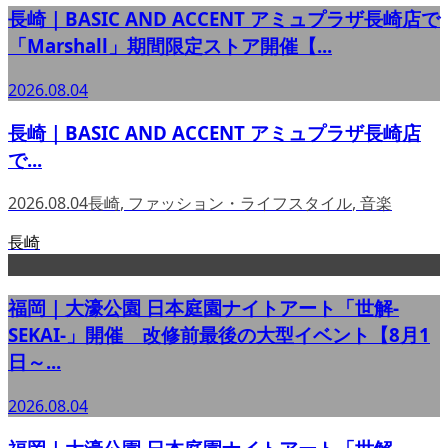
長崎｜BASIC AND ACCENT アミュプラザ長崎店で
「Marshall」期間限定ストア開催【...
2026.08.04
長崎｜BASIC AND ACCENT アミュプラザ長崎店
で...
2026.08.04
長崎
,
ファッション・ライフスタイル
,
音楽
長崎
福岡｜大濠公園 日本庭園ナイトアート「世解-
SEKAI-」開催 改修前最後の大型イベント【8月1
日～...
2026.08.04