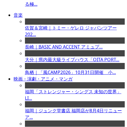
る極...
音楽
佐賀＆宮崎｜トミー・ゲレロ ジャパンツアー
202...
長崎｜BASIC AND ACCENT アミュプ...
大分｜県内最大級ライブハウス「OITA PORT...
鳥栖｜「風CAMP2026」10月31日開催 小...
映画・演劇・アニメ・マンガ
福岡「ストレンジャー・シングス 未知の世界」
LI...
福岡｜ジュンク堂書店 福岡店が8月4日リニュー
ア...