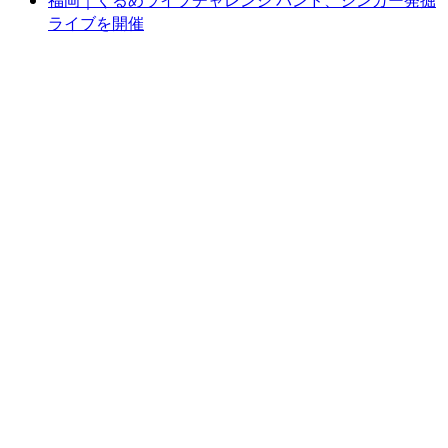
福岡｜くるめライブチャレンジ バンド、シンガー発掘
ライブを開催