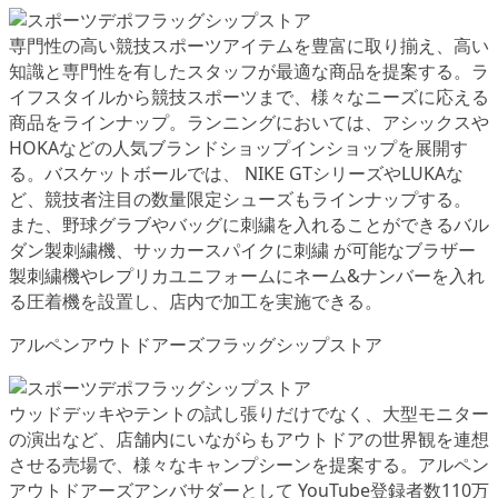
専門性の高い競技スポーツアイテムを豊富に取り揃え、高い
知識と専門性を有したスタッフが最適な商品を提案する。ラ
イフスタイルから競技スポーツまで、様々なニーズに応える
商品をラインナップ。ランニングにおいては、アシックスや
HOKAなどの人気ブランドショップインショップを展開す
る。バスケットボールでは、 NIKE GTシリーズやLUKAな
ど、競技者注目の数量限定シューズもラインナップする。
また、野球グラブやバッグに刺繍を入れることができるバル
ダン製刺繍機、サッカースパイクに刺繍 が可能なブラザー
製刺繍機やレプリカユニフォームにネーム&ナンバーを入れ
る圧着機を設置し、店内で加工を実施できる。
アルペンアウトドアーズフラッグシップストア
ウッドデッキやテントの試し張りだけでなく、大型モニター
の演出など、店舗内にいながらもアウトドアの世界観を連想
させる売場で、様々なキャンプシーンを提案する。アルペン
アウトドアーズアンバサダーとして YouTube登録者数110万