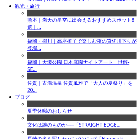
観光・旅行
熊本｜満天の星空に出会えるおすすめスポット8
選｜...
福岡・柳川｜高座椅子で楽しむ夜の貸切川下りが
登場...
福岡｜大濠公園 日本庭園ナイトアート「世解-
SE...
佐賀｜古湯温泉 佐賀風雅で「大人の夏祭り」を
20...
ブログ
夏季休暇のおしらせ
文化は誰のものか──「STRAIGHT EDGE...
長崎の名を冠したパンクソング「Nagasaki ...