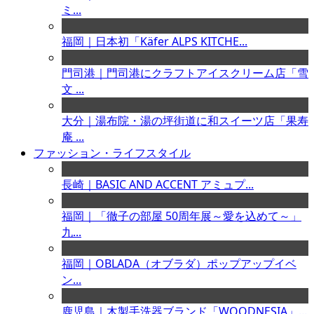
ミ...
福岡｜日本初「Käfer ALPS KITCHE...
門司港｜門司港にクラフトアイスクリーム店「雪
文 ...
大分｜湯布院・湯の坪街道に和スイーツ店「果寿
庵 ...
ファッション・ライフスタイル
長崎｜BASIC AND ACCENT アミュプ...
福岡｜「徹子の部屋 50周年展～愛を込めて～」
九...
福岡｜OBLADA（オブラダ）ポップアップイベ
ン...
鹿児島｜木製手洗器ブランド「WOODNESIA」...