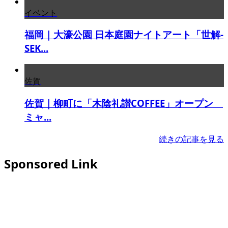
イベント
福岡｜大濠公園 日本庭園ナイトアート「世解-
SEK...
佐賀
佐賀｜柳町に「木陰礼讃COFFEE」オープン
ミャ...
続きの記事を見る
Sponsored Link