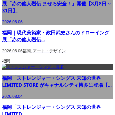
展「赤の他人烈伝 まぜろ安全！」開催【8月8日～
31日】
2026.08.06
福岡｜現代美術家・政田武史さんのドローイング
展「赤の他人烈伝...
2026.08.06
福岡
,
アート・デザイン
福岡
福岡「ストレンジャー・シングス 未知の世界」
LIMITED STORE がキャナルシティ博多に登場【...
2026.08.04
福岡「ストレンジャー・シングス 未知の世界」
LIMITED ...