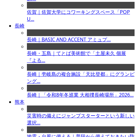
佐賀｜佐賀大学にコワーキングスペース「POP
U...
長崎
長崎｜BASIC AND ACCENT アミュプ...
長崎・五島｜てとば美術館で「土屋未久 個展
『よる...
長崎｜壱岐島の複合施設「天比登都」にグランピ
ング...
長崎｜「令和8年冬巡業 大相撲長崎場所」2026...
熊本
災害時の備えにジャンプスターターという新しい
選択...
地震・台風に備える｜普段から備えておきたい防