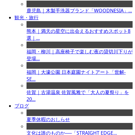
鹿児島｜木製手洗器ブランド「WOODNESIA」...
観光・旅行
熊本｜満天の星空に出会えるおすすめスポット8
選｜...
福岡・柳川｜高座椅子で楽しむ夜の貸切川下りが
登場...
福岡｜大濠公園 日本庭園ナイトアート「世解-
SE...
佐賀｜古湯温泉 佐賀風雅で「大人の夏祭り」を
20...
ブログ
夏季休暇のおしらせ
文化は誰のものか──「STRAIGHT EDGE...