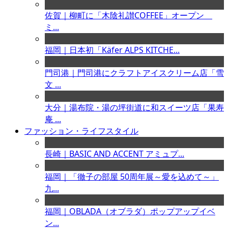
佐賀｜柳町に「木陰礼讃COFFEE」オープン
ミ...
福岡｜日本初「Käfer ALPS KITCHE...
門司港｜門司港にクラフトアイスクリーム店「雪
文 ...
大分｜湯布院・湯の坪街道に和スイーツ店「果寿
庵 ...
ファッション・ライフスタイル
長崎｜BASIC AND ACCENT アミュプ...
福岡｜「徹子の部屋 50周年展～愛を込めて～」
九...
福岡｜OBLADA（オブラダ）ポップアップイベ
ン...