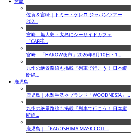
宮崎
佐賀＆宮崎｜トミー・ゲレロ ジャパンツアー
202...
宮崎｜無人島・大島にシーサイドカフェ
「CAFFÈ...
宮崎｜「HAROW夜市」2026年8月10日・1...
九州の絶景路線も掲載『列車で行こう！ 日本縦
断絶...
鹿児島
鹿児島｜木製手洗器ブランド「WOODNESIA」...
九州の絶景路線も掲載『列車で行こう！ 日本縦
断絶...
鹿児島｜「KAGOSHIMA MASK COLL...