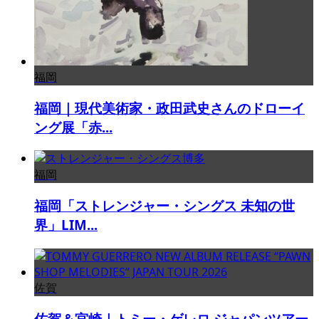
福岡
福岡｜現代美術家・政田武史さんのドローイ
ング展「赤...
福岡
福岡「ストレンジャー・シングス 未知の世
界」LIM...
佐賀
佐賀＆宮崎｜トミー・ゲレロ ジャパンツアー