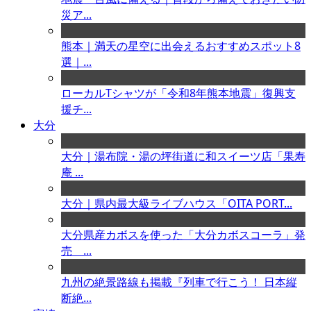
災ア...
熊本｜満天の星空に出会えるおすすめスポット8
選｜...
ローカルTシャツが「令和8年熊本地震」復興支
援チ...
大分
大分｜湯布院・湯の坪街道に和スイーツ店「果寿
庵 ...
大分｜県内最大級ライブハウス「OITA PORT...
大分県産カボスを使った「大分カボスコーラ」発
売 ...
九州の絶景路線も掲載『列車で行こう！ 日本縦
断絶...