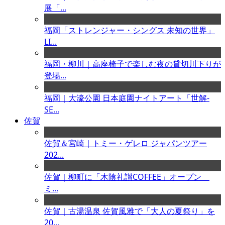
展「...
福岡「ストレンジャー・シングス 未知の世界」
LI...
福岡・柳川｜高座椅子で楽しむ夜の貸切川下りが
登場...
福岡｜大濠公園 日本庭園ナイトアート「世解-
SE...
佐賀
佐賀＆宮崎｜トミー・ゲレロ ジャパンツアー
202...
佐賀｜柳町に「木陰礼讃COFFEE」オープン
ミ...
佐賀｜古湯温泉 佐賀風雅で「大人の夏祭り」を
20...