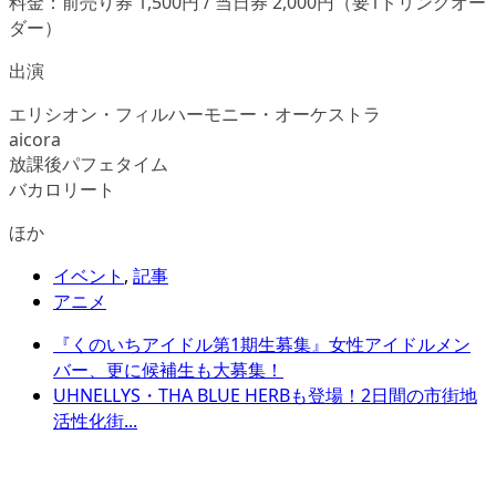
料金：前売り券 1,500円 / 当日券 2,000円（要1ドリンクオー
ダー）
出演
エリシオン・フィルハーモニー・オーケストラ
aicora
放課後パフェタイム
バカロリート
ほか
イベント
,
記事
アニメ
『くのいちアイドル第1期生募集』女性アイドルメン
バー、更に候補生も大募集！
UHNELLYS・THA BLUE HERBも登場！2日間の市街地
活性化街...