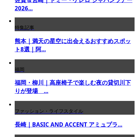
2026...
特集記事
熊本｜満天の星空に出会えるおすすめスポッ
ト8選｜阿...
福岡
福岡・柳川｜高座椅子で楽しむ夜の貸切川下
りが登場 ...
ファッション・ライフスタイル
長崎｜BASIC AND ACCENT アミュプラ...