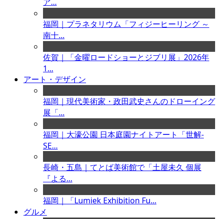
ア...
福岡｜プラネタリウム「フィジーヒーリング ～
南十...
佐賀｜「金曜ロードショーとジブリ展」2026年
1...
アート・デザイン
福岡｜現代美術家・政田武史さんのドローイング
展「...
福岡｜大濠公園 日本庭園ナイトアート「世解-
SE...
長崎・五島｜てとば美術館で「土屋未久 個展
『よる...
福岡｜「Lumiek Exhibition Fu...
グルメ