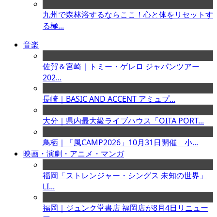
九州で森林浴するならここ！心と体をリセットす
る極...
音楽
佐賀＆宮崎｜トミー・ゲレロ ジャパンツアー
202...
長崎｜BASIC AND ACCENT アミュプ...
大分｜県内最大級ライブハウス「OITA PORT...
鳥栖｜「風CAMP2026」10月31日開催 小...
映画・演劇・アニメ・マンガ
福岡「ストレンジャー・シングス 未知の世界」
LI...
福岡｜ジュンク堂書店 福岡店が8月4日リニュー