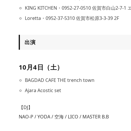
KING KITCHEN・0952-27-0510 佐賀市白山2-7-
Loretta・0952-37-5310 佐賀市松原3-3-39 2F
出演
10月4日（土）
BAGDAD CAFE THE trench town
Ajara Acostic set
【DJ】
NAO-P / YODA / 空海 / LICO / MASTER B.B