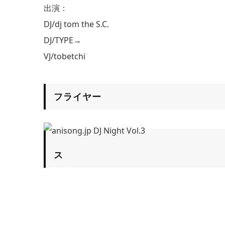
出演：
DJ/dj tom the S.C.
DJ/TYPE→
VJ/tobetchi
フライヤー
ス