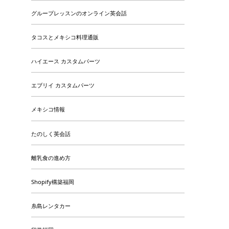
グループレッスンのオンライン英会話
タコスとメキシコ料理通販
ハイエース カスタムパーツ
エブリイ カスタムパーツ
メキシコ情報
たのしく英会話
離乳食の進め方
Shopify構築福岡
糸島レンタカー