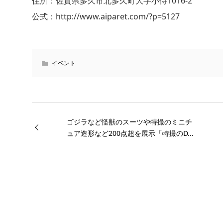
住所：佐賀県多久市北多久町大字小侍1016-2
公式：http://www.aiparet.com/?p=5127
イベント
ゴジラなど怪獣のスーツや特撮のミニチ
ュア造形など200点超を展示「特撮のD...